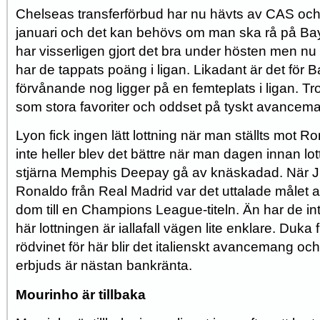
Chelseas transferförbud har nu hävts av CAS och
januari och det kan behövs om man ska rå på B
har visserligen gjort det bra under hösten men 
har de tappats poäng i ligan. Likadant är det fö
förvånande nog ligger på en femteplats i ligan. Tr
som stora favoriter och oddset på tyskt avancema
Lyon fick ingen lätt lottning när man ställts mot 
inte heller blev det bättre när man dagen innan lot
stjärna Memphis Deepay gå av knäskadad. När J
Ronaldo från Real Madrid var det uttalade målet at
dom till en Champions League-titeln. Än har de i
här lottningen är iallafall vägen lite enklare. Duk
rödvinet för här blir det italienskt avancemang o
erbjuds är nästan bankränta.
Mourinho är tillbaka