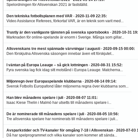
Spelordningen för Allsvenskan 2021 är fastställd.
Den tekniska fotbollsplanen med VAR
-
2020-11-09 22:35
:
Video Assistance Referees, förkortat VAR, är en teknik som varit med...
Trustly är den vanligaste tjänsten på svenska sportsbooks
-
2020-10-31 19
Marknaden för online-spelande är enorm i Sverige. Många som gillar...
Allsvenskans tre mest spännade värvningar i augusti
-
2020-09-15 00:00
:
Den förskjutna Allsvenska säsongen innebar även ett förskjutet...
I väntan på Europa Leauge – så gick lottningen
-
2020-08-31 15:52
:
Fyra svenska lag fick idag sitt motstånd i Europa Leauge. Matcherna...
Miljonregn över Europaspelande klubbarna
-
2020-08-14 09:14
:
Svensk Fotbolls Europafond låter miljonerna regna över klubbarna som...
Han blev månadens spelare i juli
-
2020-08-07 11:01
:
Isaac Kiese Thelin i Malmö har utsetts till månadens spelare i...
De är nominerade till månadens spelare i juli
-
2020-08-05 10:56
:
Tre allsvenska spelare har nominerats till månadens spelare i juli...
Avsparkstider och TV-kanaler för omgång 7-18 i Allsvenskan
-
2020-07-03 
Då har spelprogrammet och vilka kanaler som kommer att sända...