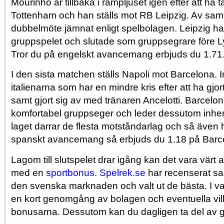
Mourinho är tillbaka i rampljuset igen efter att ha 
Tottenham och han ställs mot RB Leipzig. Av samt
dubbelmöte jämnat enligt spelbolagen. Leipzig h
gruppspelet och slutade som gruppsegrare före Ly
Tror du på engelskt avancemang erbjuds du 1.71
I den sista matchen ställs Napoli mot Barcelona. In
italienarna som har en mindre kris efter att ha gjor
samt gjort sig av med tränaren Ancelotti. Barcelona
komfortabel gruppseger och leder dessutom inhe
laget darrar de flesta motståndarlag och så även h
spanskt avancemang så erbjuds du 1.18 på Barc
Lagom till slutspelet drar igång kan det vara värt 
med en
sportbonus
.
Spelrek.se
har recenserat sa
den svenska marknaden och valt ut de bästa. I var
en kort genomgång av bolagen och eventuella villk
bonusarna. Dessutom kan du dagligen ta del av gr