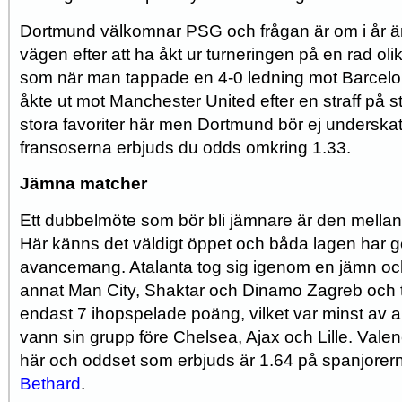
Dortmund välkomnar PSG och frågan är om i år är
vägen efter att ha åkt ur turneringen på en rad oli
som när man tappade en 4-0 ledning mot Barcelona
åkte ut mot Manchester United efter en straff på s
stora favoriter här men Dortmund bör ej underskat
fransoserna erbjuds du odds omkring 1.33.
Jämna matcher
Ett dubbelmöte som bör bli jämnare är den mellan
Här känns det väldigt öppet och båda lagen har 
avancemang. Atalanta tog sig igenom en jämn oc
annat Man City, Shaktar och Dinamo Zagreb och 
endast 7 ihopspelade poäng, vilket var minst av a
vann sin grupp före Chelsea, Ajax och Lille. Valen
här och oddset som erbjuds är 1.64 på spanjorern
Bethard
.