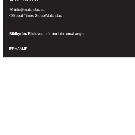
✉
info@matchdax.se
©Global Times Group/Matchdax
Bildbyrån:
B
ildleverantör om inte annat anges
IFRAAAME