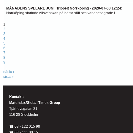
MÅNADENS SPELARE JUNI: Trippelt Norrköping
-
2020-07-03 12:24
:
Norrköping startade Allsvenskan på bästa sätt och var obesegrade i...
1
2
3
4
5
6
7
8
9
…
nästa ›
sista »
Kontakt:
Matchdax/Global Times Group
Tjärhovsgatan 21
116 28 Stockholm
☎ 08 - 122 015 98
☎
08 - 441 00 15