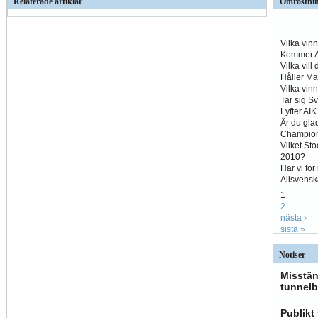
Relaterade artiklar
Omröstni
Vilka vin
Kommer Al
Vilka vill
Håller Ma
Vilka vin
Tar sig S
Lyfter AI
Är du glad
Champio
Vilket St
2010?
Har vi fö
Allsvens
1
2
nästa ›
sista »
Notiser
Misstän
tunnelb
Publikt