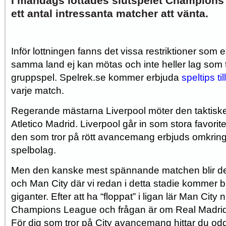
I måndags lottades slutspelet Champions
ett antal intressanta matcher att vänta.
Inför lottningen fanns det vissa restriktioner som 
samma land ej kan mötas och inte heller lag som 
gruppspel. Spelrek.se kommer erbjuda
speltips t
varje match.
Regerande mästarna Liverpool möter den taktis
Atletico Madrid. Liverpool går in som stora favoriter
den som tror på rött avancemang erbjuds omkring
spelbolag.
Men den kanske mest spännande matchen blir de
och Man City där vi redan i detta stadie kommer 
giganter. Efter att ha “floppat” i ligan lär Man City n
Champions League och frågan är om Real Madrid k
För dig som tror på City avancemang hittar du od