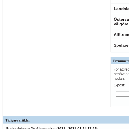
Landsla
Östersu
välgöre
AIK-spe
Spelare
Prenumere
För att re
behöver du
nedan.
E-post:
Tidigare artiklar
Spelordningen för Allsvenskan 2021
-
2021-01-14 17:15
: