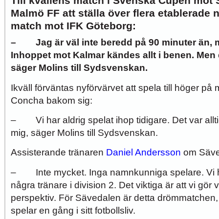
Till kvällens match i Svenska Cupen mo
Malmö FF att ställa över flera etablerade 
match mot IFK Göteborg:
–
Jag är väl inte beredd på 90 minuter än, me
Inhoppet mot Kalmar kändes allt i benen. Men de
säger Molins till Sydsvenskan.
Ikväll förväntas nyförvärvet att spela till höger på 
Concha bakom sig:
– Vi har aldrig spelat ihop tidigare. Det var allti
mig, säger Molins till Sydsvenskan.
Assisterande tränaren
Daniel Andersson
om Säve
– Inte mycket. Inga namnkunniga spelare. Vi h
några tränare i division 2. Det viktiga är att vi gör 
perspektiv. För Sävedalen är detta drömmatche
spelar en gång i sitt fotbollsliv.