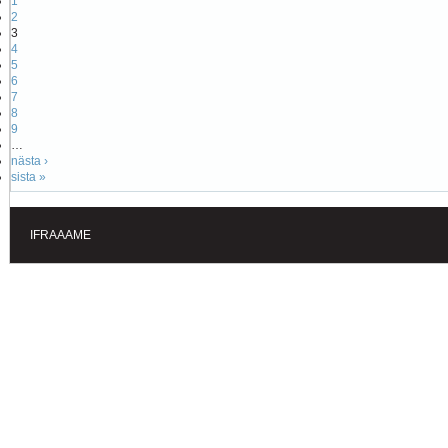
1
2
3
4
5
6
7
8
9
…
nästa ›
sista »
IFRAAAME