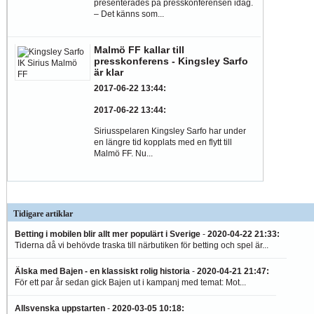
presenterades på presskonferensen idag.
– Det känns som...
Malmö FF kallar till
presskonferens - Kingsley Sarfo
är klar
2017-06-22 13:44
:
2017-06-22 13:44
:
Siriusspelaren Kingsley Sarfo har under
en längre tid kopplats med en flytt till
Malmö FF. Nu...
Tidigare artiklar
Betting i mobilen blir allt mer populärt i Sverige
-
2020-04-22 21:33
:
Tiderna då vi behövde traska till närbutiken för betting och spel är...
Älska med Bajen - en klassiskt rolig historia
-
2020-04-21 21:47
:
För ett par år sedan gick Bajen ut i kampanj med temat: Mot...
Allsvenska uppstarten
-
2020-03-05 10:18
: