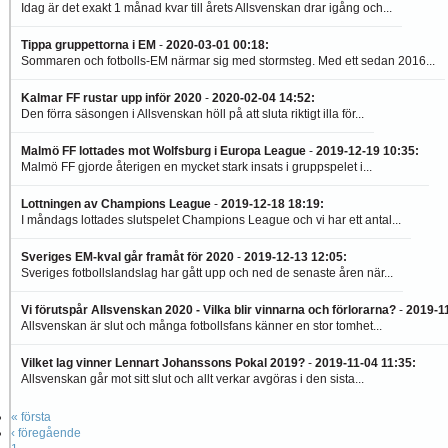
Idag är det exakt 1 månad kvar till årets Allsvenskan drar igång och...
Tippa gruppettorna i EM
-
2020-03-01 00:18
:
Sommaren och fotbolls-EM närmar sig med stormsteg. Med ett sedan 2016...
Kalmar FF rustar upp inför 2020
-
2020-02-04 14:52
:
Den förra säsongen i Allsvenskan höll på att sluta riktigt illa för...
Malmö FF lottades mot Wolfsburg i Europa League
-
2019-12-19 10:35
:
Malmö FF gjorde återigen en mycket stark insats i gruppspelet i...
Lottningen av Champions League
-
2019-12-18 18:19
:
I måndags lottades slutspelet Champions League och vi har ett antal...
Sveriges EM-kval går framåt för 2020
-
2019-12-13 12:05
:
Sveriges fotbollslandslag har gått upp och ned de senaste åren när...
Vi förutspår Allsvenskan 2020 - Vilka blir vinnarna och förlorarna?
-
2019-1
Allsvenskan är slut och många fotbollsfans känner en stor tomhet...
Vilket lag vinner Lennart Johanssons Pokal 2019?
-
2019-11-04 11:35
:
Allsvenskan går mot sitt slut och allt verkar avgöras i den sista...
« första
‹ föregående