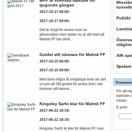
MFF är svenska mästare för
Misstän
tjugonde gången
tunnelb
2017-10-17 00:00
:
Publikt
2017-10-17 00:00
:
Landsla
Det är drygt tre veckor kvar av
allsvenskan men redan nu är det klart att
Malmö FF har blivit...
Östersu
välgöre
Guldet allt närmare för Malmö FF
AIK-spe
2017-10-15 00:00
:
Spelare
2017-10-15 00:00
:
Med bara några få omgångar kvar ser det
Prenumere
ut som att SM-guldet för andra året i rad
kommer att hamna...
För att re
behöver du
nedan.
Kingsley Sarfo klar för Malmö FF
E-post:
2017-06-22 16:34
:
2017-06-22 16:34
:
Kingsley Sarfo är klar för Malmö FF. Han