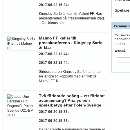
2017-06-22 16:34
:
Spelare
Kingsley Sarfo är klar för Malmö FF. Han
presenterades på presskonferensen idag.
– Det känns som...
Prenumere
För att re
Malmö FF kallar till
behöver du
presskonferens - Kingsley Sarfo
nedan.
är klar
E-post:
2017-06-22 13:44
:
2017-06-22 13:44
:
Siriusspelaren Kingsley Sarfo har under
en längre tid kopplats med en flytt till
Malmö FF. Nu...
Två förlorade poäng – ett förlorat
avancemang? Analys och
spelarbetyg efter Polen-Sverige
2017-06-20 15:33
:
2017-06-20 15:33
:
De regerande europamästarna Sverige är