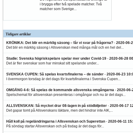
i brygga efter två spelade matcher. Två
matcher som Sverige...
Tidigare artiklar
KRÖNIKA: Det blir en märklig säsong – får vi svar på frågorna?
-
2020-06-2
Det blir en märklig säsong i Allsvenskan med många mål och en hel del...
Studie: Svenska högriskspelare spelar mer under Covid-19
-
2020-06-28 0
Det är fler svenskar som har minskat sitt spelande under...
SVENSKA CUPEN: Så spelas kvartsfinalerna – de sänder
-
2020-06-23 10:
I övermorgon torsdag är det dags för kvartsfinalerna i Svenska Cupen...
OMGÅNG 4-6: Så spelas de kommande allsvenska omgångarna
-
2020-06-
Spelschemat för allsvenskan presenteras i omgångar och nu är det dags...
ALLSVENSKAN: Så mycket drar 08-lagen in på stödbiljetter
-
2020-06-17 1
Det gapar tomt på Allsvenskans läktare, men det hindrar inte AIK,...
Håll koll på regeländringarna i Allsvenskan och Superettan
-
2020-06-11 15
På söndag startar Allsvenskan och på tisdag är det dags för...