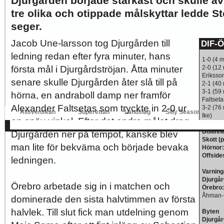
Djurgården började starkast och skulle äv
tre olika och otippade målskyttar ledde St
Nystart med Nanne
Så kom då det som väl alla väntat på och...
seger.
Image:
Jacob Une-larsson tog Djurgården till
DIF-Ö
ledning redan efter fyra minuter, hans
1-0 (4 m
första mål i Djurgårdströjan. Åtta minuter
2-0 (12
Hur länge orkar Swärdh?
Under en längre tid har kritiken mot Kalmar FFs...
Eriksso
Image:
senare skulle Djurgården åter slå till på
2-1 (40
3-1 (59 
hörna, en andraboll damp ner framför
Bäst i stan efter sex...
Inte för att det kanske har så stor betydelse i...
Faltseta
Image:
Alexander Faltsetas som tryckte in 2-0 ur
3-2 (76
Allsvenskan
Superettan
Landslag
Silly Season
Ike)
en snäv vinkel. Efter det andra målet drog
AFC
AIK
DIF
Elfsborg
IFK Gbg
HBK
Hammarby
Häcken
J Sö
Bollinn
Djurgården ner på tempot, kanske blev
Skott (
man lite för bekväma och började bevaka
Hörnor
Offside
ledningen.
Varning
Djurgå
Örebro arbetade sig in i matchen och
Örebro
Åhman-P
dominerade den sista halvtimmen av första
halvlek. Till slut fick man utdelning genom
Byten
Djurgår