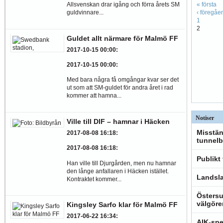
Allsvenskan drar igång och förra årets SM
« första
guldvinnare...
‹ föregåe
1
2
Guldet allt närmare för Malmö FF
2017-10-15 00:00
:
2017-10-15 00:00
:
Med bara några få omgångar kvar ser det
ut som att SM-guldet för andra året i rad
kommer att hamna...
Notiser
Ville till DIF – hamnar i Häcken
Misstän
2017-08-08 16:18
:
tunnelb
2017-08-08 16:18
:
Publikt
Han ville till Djurgården, men nu hamnar
den långe anfallaren i Häcken istället.
Landsla
Kontraktet kommer...
Östersu
välgöre
Kingsley Sarfo klar för Malmö FF
2017-06-22 16:34
:
AIK-spe