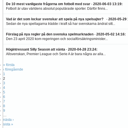
De 10 mest vanligaste frågorna om fotboll med svar
-
2020-06-03 13:19
:
Fotboll är utav världens absolut populäraste sporter. Därför finns...
Vad är det som lockar svenskar att spela på nya spelsajter?
-
2020-05-29 
Sedan de nya spellagarna trädde i kraft så har svenskarna ändrat sitt...
Förslag på nya regler på den svenska spelmarknaden
-
2020-05-02 14:16
:
Den 23 april 2020 kom regeringen och socialförsäkringsminister...
Högintressant Silly Season att vänta
-
2020-04-28 23:24
:
Allsvenskan, Premier League och Serie A är bara några av alla...
« första
‹ föregående
1
2
3
4
5
6
7
8
9
…
nästa ›
sista »