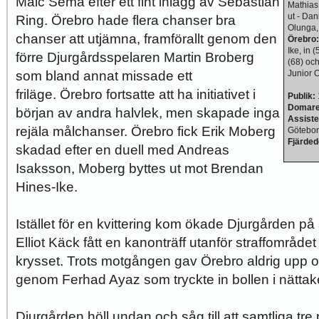
Maic Sema efter ett fint inlägg av Sebastian
Mathias 
ut - Dan
Ring. Örebro hade flera chanser bra
Olunga, 
chanser att utjämna, framförallt genom den
Örebro
Ike, in 
förre Djurgårdsspelaren Martin Broberg
(68) och
som bland annat missade ett
Junior 
friläge. Örebro fortsatte att ha initiativet i
Publik:
Domar
början av andra halvlek, men skapade inga
Assist
rejäla målchanser. Örebro fick Erik Moberg
Götebor
Fjärde
skadad efter en duell med Andreas
Isaksson, Moberg byttes ut mot Brendan
Hines-Ike.
Istället för en kvittering kom ökade Djurgården på s
Elliot Käck fått en kanonträff utanför straffområdet
krysset. Trots motgången gav Örebro aldrig upp 
genom Ferhad Ayaz som tryckte in bollen i nättaket
Djurgården höll undan och såg till att samtliga tr