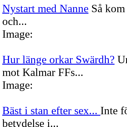
Nystart med Nanne
Så kom 
och...
Image:
Hur länge orkar Swärdh?
Un
mot Kalmar FFs...
Image:
Bäst i stan efter sex...
Inte f
betydelse i...