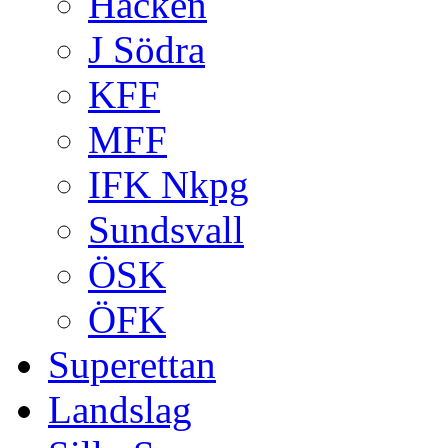
Häcken
J Södra
KFF
MFF
IFK Nkpg
Sundsvall
ÖSK
ÖFK
Superettan
Landslag