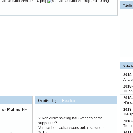
Tävlin
Nyhets
2018-
Analy
2018-
Truppe
2018-
Omröstning
Resultat
Här s
r för Malmö FF
2018-
Tre sp
Vilken Allsvenskt lag har Sveriges bästa
2018-
supportrar?
Trupp 
Vem tar hem Johanssons pokal säsongen
2010
2018-