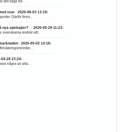
 det dags för...
 med svar
-
2020-06-03 13:19
:
orter. Därför finns...
på nya spelsajter?
-
2020-05-29 11:23
:
 svenskarna ändrat sitt...
lmarknaden
-
2020-05-02 14:16
:
örsäkringsminister...
-04-28 23:24
:
ara några av alla...