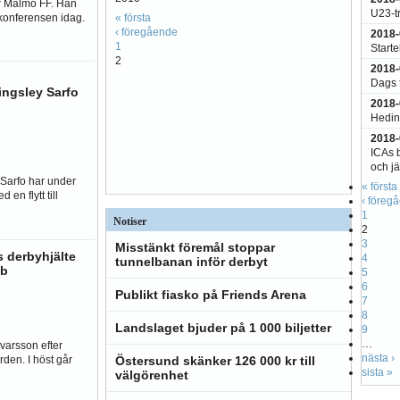
ör Malmö FF. Han
U23-t
konferensen idag.
« första
‹ föregående
2018-
1
Starte
2
2018-
Dags f
ingsley Sarfo
2018-
Hedin
2018-
ICAs b
och j
 Sarfo har under
« första
 en flytt till
‹ föreg
1
Notiser
2
3
Misstänkt föremål stoppar
derbyhjälte
4
tunnelbanan inför derbyt
bb
5
6
Publikt fiasko på Friends Arena
7
8
Landslaget bjuder på 1 000 biljetter
9
…
ævarsson efter
nästa ›
den. I höst går
Östersund skänker 126 000 kr till
sista »
välgörenhet