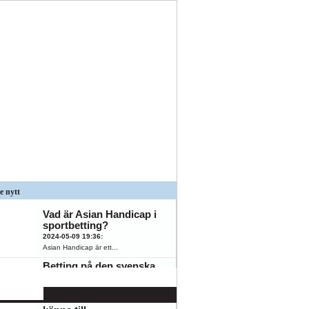
e nytt
Vad är Asian Handicap i
sportbetting?
2024-05-09 19:36
:
Asian Handicap är ett...
Betting på den svenska
spelmarknaden: 5
populära
K
ÖFK
oddsmarknader du bör