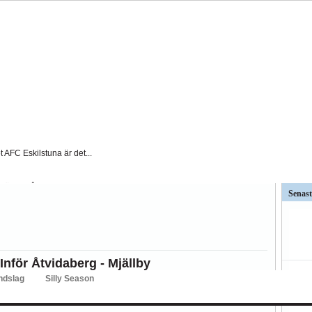
t AFC Eskilstuna är det...
väntat på och...
Senast
ar kritiken mot Kalmar FFs...
så stor betydelse i...
nför Åtvidaberg - Mjällby
ndslag
Silly Season
BK
Hammarby
Häcken
J Södra
KFF
MFF
IFK Nkpg
Sundsvall
ÖS