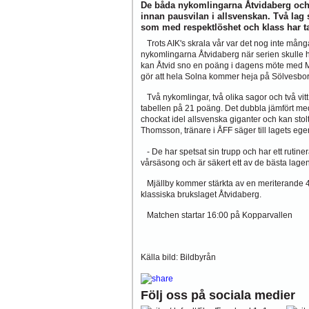
De båda nykomlingarna Åtvidaberg och 
innan pausvilan i allsvenskan. Två lag s
som med respektlöshet och klass har t
Trots AIK's skrala vår var det nog inte mång
nykomlingarna Åtvidaberg när serien skulle
kan Åtvid sno en poäng i dagens möte med Mjä
gör att hela Solna kommer heja på Sölvesbor
Två nykomlingar, två olika sagor och två vitt 
tabellen på 21 poäng. Det dubbla jämfört m
chockat idel allsvenska giganter och kan stolt
Thomsson, tränare i ÅFF säger till lagets 
- De har spetsat sin trupp och har ett rutinerat
vårsäsong och är säkert ett av de bästa lage
Mjällby kommer stärkta av en meriterande 4
klassiska brukslaget Åtvidaberg.
Matchen startar 16:00 på Kopparvallen
Källa bild: Bildbyrån
Följ oss på sociala medier