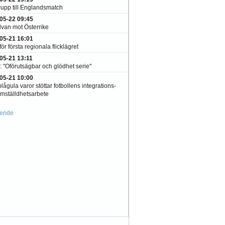
rupp till Englandsmatch
05-22 09:45
lvan mot Österrike
05-21 16:01
ör första regionala flicklägret
05-21 13:11
: "Oförutsägbar och glödhet serie"
05-21 10:00
lågula varor stöttar fotbollens integrations-
ämställdhetsarbete
ående