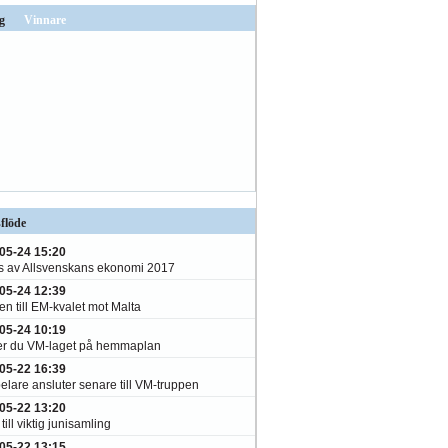
g
Vinnare
flöde
05-24 15:20
s av Allsvenskans ekonomi 2017
05-24 12:39
n till EM-kvalet mot Malta
05-24 10:19
er du VM-laget på hemmaplan
05-22 16:39
elare ansluter senare till VM-truppen
05-22 13:20
till viktig junisamling
05-22 13:15