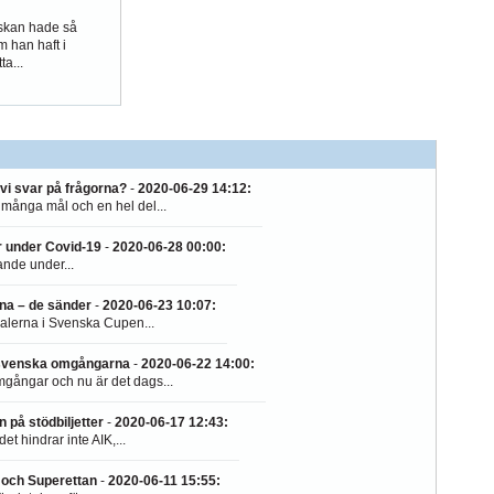
nskan hade så
 han haft i
a...
vi svar på frågorna?
-
2020-06-29 14:12
:
 många mål och en hel del...
r under Covid-19
-
2020-06-28 00:00
:
ande under...
na – de sänder
-
2020-06-23 10:07
:
nalerna i Svenska Cupen...
svenska omgångarna
-
2020-06-22 14:00
:
mgångar och nu är det dags...
på stödbiljetter
-
2020-06-17 12:43
:
t hindrar inte AIK,...
n och Superettan
-
2020-06-11 15:55
: