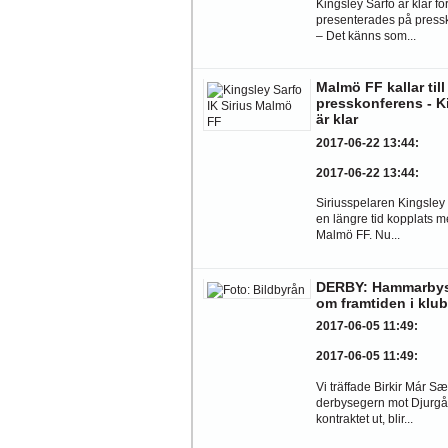
Kingsley Sarfo är klar f
presenterades på press
– Det känns som...
Malmö FF kallar till
presskonferens - K
är klar
2017-06-22 13:44
:
2017-06-22 13:44
:
Siriusspelaren Kingsley
en längre tid kopplats med
Malmö FF. Nu...
DERBY: Hammarbys 
om framtiden i klu
2017-06-05 11:49
:
2017-06-05 11:49
:
Vi träffade Birkir Már S
derbysegern mot Djurgår
kontraktet ut, blir...