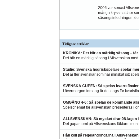
2006 var senast Allsve
många kryssmatcher som
säsongsinledningen, dett
Tidigare artiklar
KRÖNIKA: Det blir en märklig säsong – får 
Det blir en märklig säsong i Allsvenskan med
Studie: Svenska högriskspelare spelar me
Det är fler svenskar som har minskat sitt spel
SVENSKA CUPEN: Så spelas kvartsfinaler
I övermorgon torsdag är det dags för kvartsfi
OMGÅNG 4-6: Så spelas de kommande all
Spelschemat för allsvenskan presenteras i o
ALLSVENSKAN: Så mycket drar 08-lagen in 
Det gapar tomt på Allsvenskans läktare, men de
Håll koll på regeländringarna i Allsvenska