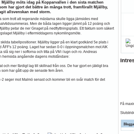
Mjällby möts idag på Kopparvallen i den sista matchen
om har gjort det bättre än många trott, framförallt Mjällby,
agit allsvenskan med storm.
a som trott att regerande mästarna skulle ligga jämsides med
 halvtidssummeras. Men de båda lagen ligger jämnt på 12 poäng och
llby petar de ner Gnaget på nedflyttningsplats. Ett faktum som säkert
gslaget Mjällby i eftermiddagens nykomlingsmöte.
skilda tabellpositioner. Mjällby ligger på en klart godkänd 5e plats i
ed ÅFF's 12 poäng. Laget har sedan 0-0 i öppningsmatchen mot AIK
a slå sig ner i sofforna och titta på VM i lugn och ro. Andreas
egen hemsida angående dagens motståndare:
Intre
 och mer färdigt lag till skillnad från oss. De har gjort en jäkligt bra
n som har gått upp de senaste fem åren.
-2 seger mot Malmö senast och kommer bli en svår match för det
Få maxim
Slutstri
Blogga