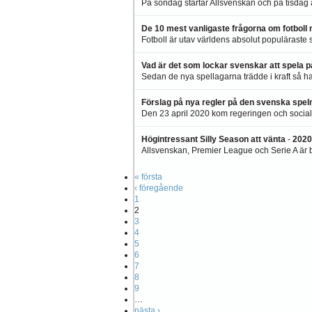
På söndag startar Allsvenskan och på tisdag är
De 10 mest vanligaste frågorna om fotboll
Fotboll är utav världens absolut populäraste sp
Vad är det som lockar svenskar att spela 
Sedan de nya spellagarna trädde i kraft så har
Förslag på nya regler på den svenska spe
Den 23 april 2020 kom regeringen och socialf
Högintressant Silly Season att vänta
-
2020
Allsvenskan, Premier League och Serie A är b
« första
‹ föregående
1
2
3
4
5
6
7
8
9
…
nästa ›