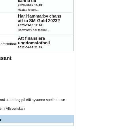
känna till
2023-08-07 15:43
:
Hästar, fotboll,...
Har Hammarby chans
att ta SM-Guld 2023?
2023-03-08 12:14
:
Hammarby har tappat...
Att finansiera
ungdomsfotboll
2022-06-08 21:49
:
Fotboll engagerar...
ssant
al utdelning på ditt nyvunna spelintresse
den i Allsvenskan
r