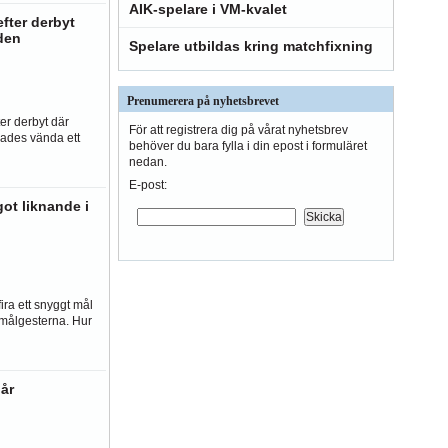
AIK-spelare i VM-kvalet
fter derbyt
den
Spelare utbildas kring matchfixning
Prenumerera på nyhetsbrevet
er derbyt där
För att registrera dig på vårat nyhetsbrev
ades vända ett
behöver du bara fylla i din epost i formuläret
nedan.
E-post:
got liknande i
fira ett snyggt mål
 målgesterna. Hur
 år