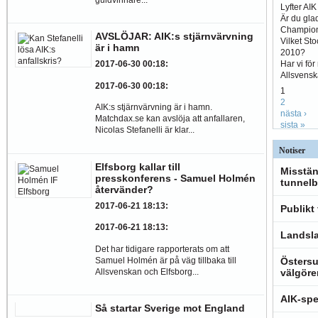
Lyfter AI
Är du glad
Champio
AVSLÖJAR: AIK:s stjärnvärvning
Vilket St
är i hamn
2010?
Har vi fö
2017-06-30 00:18
:
Allsvens
2017-06-30 00:18
:
1
2
AIK:s stjärnvärvning är i hamn.
nästa ›
Matchdax.se kan avslöja att anfallaren,
sista »
Nicolas Stefanelli är klar...
Notiser
Elfsborg kallar till
Misstän
presskonferens - Samuel Holmén
tunnelb
återvänder?
2017-06-21 18:13
:
Publikt
2017-06-21 18:13
:
Landsla
Det har tidigare rapporterats om att
Samuel Holmén är på väg tillbaka till
Östersu
Allsvenskan och Elfsborg...
välgöre
AIK-spe
Så startar Sverige mot England