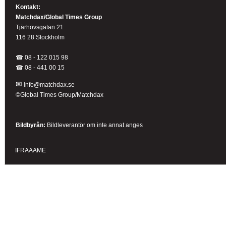
Kontakt:
Matchdax/Global Times Group
Tjärhovsgatan 21
116 28 Stockholm
☎ 08 - 122 015 98
☎
08 - 441 00 15
✉
info@matchdax.se
©Global Times Group/Matchdax
Bildbyrån:
B
ildleverantör om inte annat anges
IFRAAAME