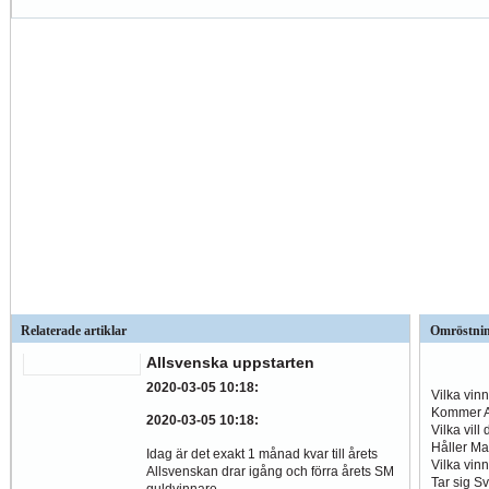
Relaterade artiklar
Omröstni
Allsvenska uppstarten
2020-03-05 10:18
:
Vilka vin
Kommer Al
2020-03-05 10:18
:
Vilka vill
Håller Ma
Idag är det exakt 1 månad kvar till årets
Vilka vin
Allsvenskan drar igång och förra årets SM
Tar sig S
guldvinnare...