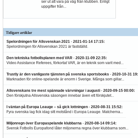
ser ut att vara på väg från klubben. Enligt
uppgifter från...
Tidigare artiklar
Spelordningen för Allsvenskan 2021
-
2021-01-14 17:15
:
Spelordningen för Allsvenskan 2021 är fastställd.
Den tekniska fotbollsplanen med VAR
-
2020-11-09 22:35
:
Video Assistance Referees, förkortat VAR, är en teknik som varit med...
Trustly är den vanligaste tjänsten på svenska sportsbooks
-
2020-10-31 19
Marknaden för online-spelande är enorm i Sverige. Många som gillar...
Allsvenskans tre mest spännade värvningar i augusti
-
2020-09-15 00:00
:
Den förskjutna Allsvenska säsongen innebar även ett förskjutet...
I väntan på Europa Leauge – så gick lottningen
-
2020-08-31 15:52
:
Fyra svenska lag fick idag sitt motstånd i Europa Leauge. Matcherna...
Miljonregn över Europaspelande klubbarna
-
2020-08-14 09:14
:
Svensk Fotbolls Europafond låter miljonerna regna över klubbarna som...