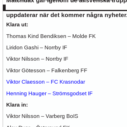
Matchdax går igenom de allsvenska truppe
Allsvenskan
Superettan
Landslag
Silly Season
av Allsvenskan 2017. Här går vi igenom IF
AFC
AIK
DIF
Elfsborg
IFK Gbg
HBK
Hammarby
Häcken
J Sö
uppdaterar när det kommer några nyheter
Klara ut:
Thomas Kind Bendiksen – Molde FK
Liridon Gashi – Norrby IF
Viktor Nilsson – Norrby IF
Viktor Götesson – Falkenberg FF
Viktor Claesson – FC Krasnodar
Henning Hauger – Strömsgodset IF
Klara in:
Viktor Nilsson – Varberg BoIS