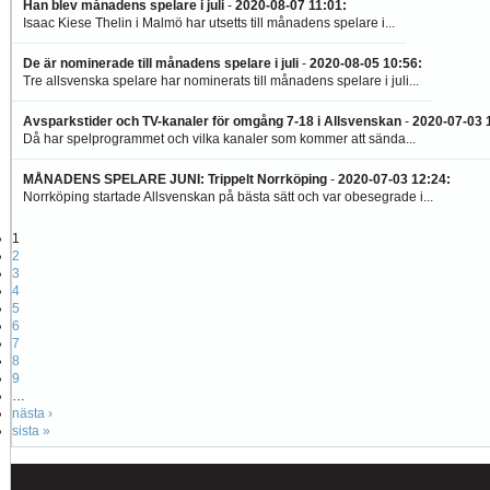
Han blev månadens spelare i juli
-
2020-08-07 11:01
:
Isaac Kiese Thelin i Malmö har utsetts till månadens spelare i...
De är nominerade till månadens spelare i juli
-
2020-08-05 10:56
:
Tre allsvenska spelare har nominerats till månadens spelare i juli...
Avsparkstider och TV-kanaler för omgång 7-18 i Allsvenskan
-
2020-07-03 
Då har spelprogrammet och vilka kanaler som kommer att sända...
MÅNADENS SPELARE JUNI: Trippelt Norrköping
-
2020-07-03 12:24
:
Norrköping startade Allsvenskan på bästa sätt och var obesegrade i...
1
2
3
4
5
6
7
8
9
…
nästa ›
sista »