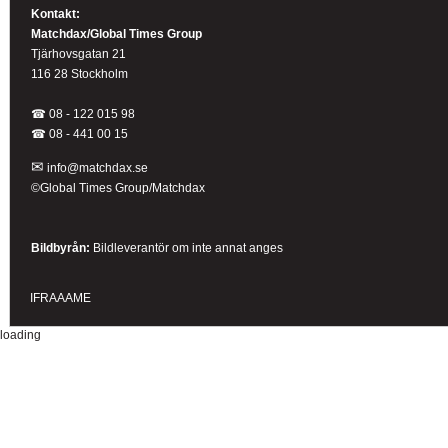
Kontakt:
Matchdax/Global Times Group
Tjärhovsgatan 21
116 28 Stockholm
☎ 08 - 122 015 98
☎
08 - 441 00 15
✉
info@matchdax.se
©Global Times Group/Matchdax
Bildbyrån:
B
ildleverantör om inte annat anges
IFRAAAME
loading