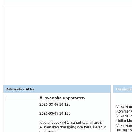
Relaterade artiklar
Omröstni
Allsvenska uppstarten
2020-03-05 10:18
:
Vilka vin
Kommer Al
2020-03-05 10:18
:
Vilka vill
Håller Ma
Idag är det exakt 1 månad kvar till årets
Vilka vin
Allsvenskan drar igång och förra årets SM
Tar sig S
guldvinnare...