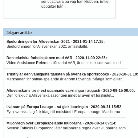
ser ut att vara på väg från klubben. Enligt
uppgifter från...
Tidigare artiklar
Spelordningen för Allsvenskan 2021
-
2021-01-14 17:15
:
Spelordningen för Allsvenskan 2021 är fastställd.
Den tekniska fotbollsplanen med VAR
-
2020-11-09 22:35
:
Video Assistance Referees, förkortat VAR, är en teknik som varit med...
Trustly är den vanligaste tjänsten på svenska sportsbooks
-
2020-10-31 19
Marknaden för online-spelande är enorm i Sverige. Många som gillar...
Allsvenskans tre mest spännade värvningar i augusti
-
2020-09-15 00:00
:
Den förskjutna Allsvenska säsongen innebar även ett förskjutet...
I väntan på Europa Leauge – så gick lottningen
-
2020-08-31 15:52
:
Fyra svenska lag fick idag sitt motstånd i Europa Leauge. Matcherna...
Miljonregn över Europaspelande klubbarna
-
2020-08-14 09:14
:
Svensk Fotbolls Europafond låter miljonerna regna över klubbarna som...