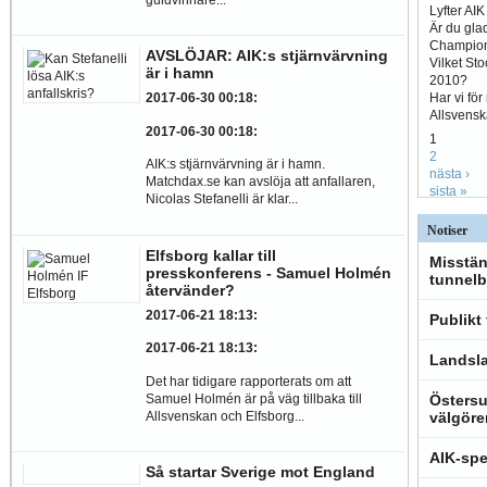
Lyfter AI
Är du glad
Champio
AVSLÖJAR: AIK:s stjärnvärvning
Vilket St
är i hamn
2010?
Har vi fö
2017-06-30 00:18
:
Allsvens
2017-06-30 00:18
:
1
2
AIK:s stjärnvärvning är i hamn.
nästa ›
Matchdax.se kan avslöja att anfallaren,
sista »
Nicolas Stefanelli är klar...
Notiser
Elfsborg kallar till
Misstän
presskonferens - Samuel Holmén
tunnelb
återvänder?
2017-06-21 18:13
:
Publikt
2017-06-21 18:13
:
Landsla
Det har tidigare rapporterats om att
Samuel Holmén är på väg tillbaka till
Östersu
Allsvenskan och Elfsborg...
välgöre
AIK-spe
Så startar Sverige mot England