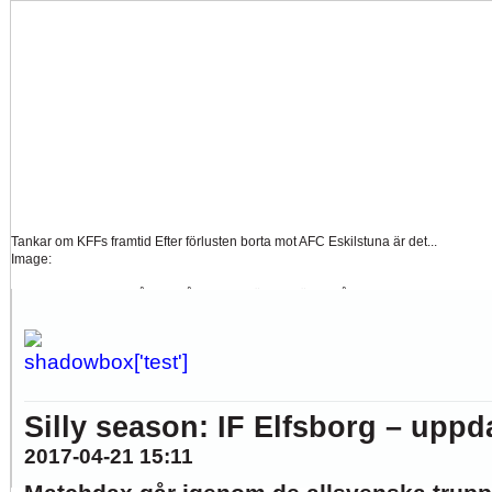
Tankar om KFFs framtid
Efter förlusten borta mot AFC Eskilstuna är det...
Image:
Nystart med Nanne
Så kom då det som väl alla väntat på och...
Image:
Hur länge orkar Swärdh?
Under en längre tid har kritiken mot Kalmar FFs...
Image:
Silly season: IF Elfsborg – uppd
2017-04-21 15:11
Bäst i stan efter sex...
Inte för att det kanske har så stor betydelse i...
Image: