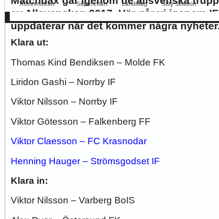
Matchdax går igenom de allsvenska truppe
Allsvenskan
Superettan
Landslag
Silly Season
av Allsvenskan 2017. Här går vi igenom IF
AFC
AIK
DIF
Elfsborg
IFK Gbg
HBK
Hammarby
Häcken
J Sö
uppdaterar när det kommer några nyheter
Klara ut:
Thomas Kind Bendiksen – Molde FK
Liridon Gashi – Norrby IF
Viktor Nilsson – Norrby IF
Viktor Götesson – Falkenberg FF
Viktor Claesson – FC Krasnodar
Henning Hauger – Strömsgodset IF
Klara in:
Viktor Nilsson – Varberg BoIS