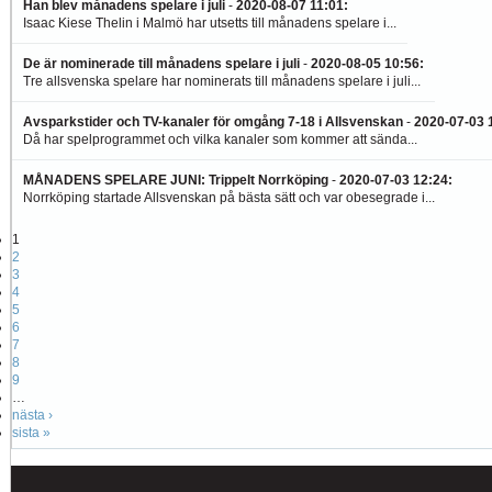
Han blev månadens spelare i juli
-
2020-08-07 11:01
:
Isaac Kiese Thelin i Malmö har utsetts till månadens spelare i...
De är nominerade till månadens spelare i juli
-
2020-08-05 10:56
:
Tre allsvenska spelare har nominerats till månadens spelare i juli...
Avsparkstider och TV-kanaler för omgång 7-18 i Allsvenskan
-
2020-07-03 
Då har spelprogrammet och vilka kanaler som kommer att sända...
MÅNADENS SPELARE JUNI: Trippelt Norrköping
-
2020-07-03 12:24
:
Norrköping startade Allsvenskan på bästa sätt och var obesegrade i...
1
2
3
4
5
6
7
8
9
…
nästa ›
sista »