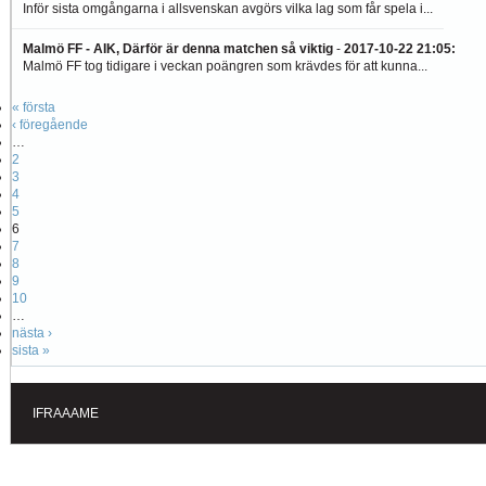
Inför sista omgångarna i allsvenskan avgörs vilka lag som får spela i...
Malmö FF - AIK, Därför är denna matchen så viktig
-
2017-10-22 21:05
:
Malmö FF tog tidigare i veckan poängren som krävdes för att kunna...
« första
‹ föregående
…
2
3
4
5
6
7
8
9
10
…
nästa ›
sista »
IFRAAAME