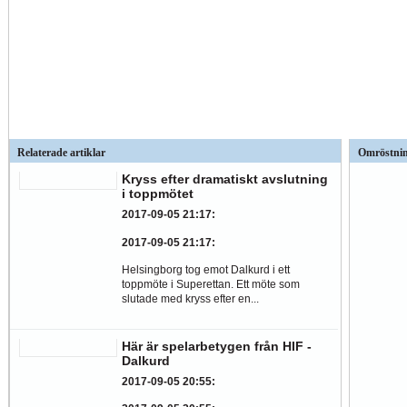
Relaterade artiklar
Omröstni
Kryss efter dramatiskt avslutning
i toppmötet
2017-09-05 21:17
:
2017-09-05 21:17
:
Helsingborg tog emot Dalkurd i ett
toppmöte i Superettan. Ett möte som
slutade med kryss efter en...
Här är spelarbetygen från HIF -
Dalkurd
2017-09-05 20:55
: