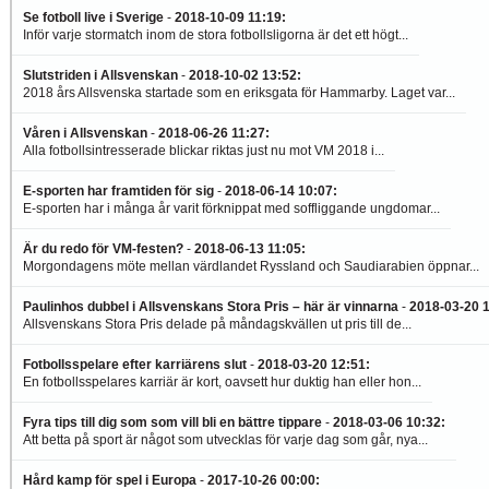
Se fotboll live i Sverige
-
2018-10-09 11:19
:
Inför varje stormatch inom de stora fotbollsligorna är det ett högt...
Slutstriden i Allsvenskan
-
2018-10-02 13:52
:
2018 års Allsvenska startade som en eriksgata för Hammarby. Laget var...
Våren i Allsvenskan
-
2018-06-26 11:27
:
Alla fotbollsintresserade blickar riktas just nu mot VM 2018 i...
E-sporten har framtiden för sig
-
2018-06-14 10:07
:
E-sporten har i många år varit förknippat med soffliggande ungdomar...
Är du redo för VM-festen?
-
2018-06-13 11:05
:
Morgondagens möte mellan värdlandet Ryssland och Saudiarabien öppnar...
Paulinhos dubbel i Allsvenskans Stora Pris – här är vinnarna
-
2018-03-20 
Allsvenskans Stora Pris delade på måndagskvällen ut pris till de...
Fotbollsspelare efter karriärens slut
-
2018-03-20 12:51
:
En fotbollsspelares karriär är kort, oavsett hur duktig han eller hon...
Fyra tips till dig som som vill bli en bättre tippare
-
2018-03-06 10:32
:
Att betta på sport är något som utvecklas för varje dag som går, nya...
Hård kamp för spel i Europa
-
2017-10-26 00:00
: