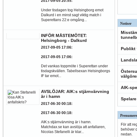
2017-09-05 20:55
:
Under tisdagen tog Helsingborg emot
Dalkurd i en minst sagt viktig match i
Superettans 22:e omgång...
Notiser
Misstän
INFÖR MÅSTEMÖTET:
tunnelb
Helsingborg - Dalkurd
2017-09-05 17:06
:
Publikt
2017-09-05 17:06
:
Landsla
Det vankas toppmöte i Superettan under
tisdagskvällen. Tabellsexan Helsingborgs
Östersu
IF tar emot...
välgöre
AIK-spe
AVSLÖJAR: AIK:s stjärnvärvning
är i hamn
Spelare
2017-06-30 00:18
:
2017-06-30 00:18
:
Prenumere
AIK:s stjärnvärvning är i hamn.
För att re
Matchdax.se kan avslöja att anfallaren,
behöver du
Nicolas Stefanelli är klar...
nedan.