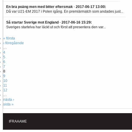
En bra poäng men med bitter eftersmak
-
2017-06-17 13:00
:
Då var U21-EM 2017 i Polen igång. En premiärmatch som andades just...
Så startar Sverige mot England
-
2017-06-16 15:29
:
Sveriges startelva har läckt ut och först att presentera den var...
« första
‹ föregående
…
4
5
6
7
8
9
10
11
12
…
nästa ›
sista »
IFRAAAME