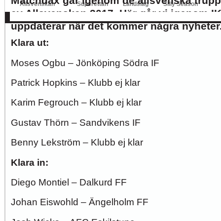
Matchdax går igenom de allsvenska truppe
Allsvenskan
Superettan
Landslag
Silly Season
av Allsvenskan 2017. Här går vi igenom IK
AFC
AIK
DIF
Elfsborg
IFK Gbg
HBK
Hammarby
Häcken
J Sö
uppdaterar när det kommer några nyheter
Klara ut:
Moses Ogbu – Jönköping Södra IF
Patrick Hopkins – Klubb ej klar
Karim Fegrouch – Klubb ej klar
Gustav Thörn – Sandvikens IF
Benny Lekström – Klubb ej klar
Klara in:
Diego Montiel – Dalkurd FF
Johan Eiswohld – Ängelholm FF