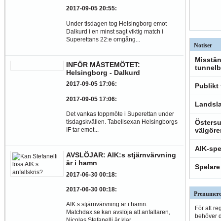
2017-09-05 20:55
:
Under tisdagen tog Helsingborg emot
Dalkurd i en minst sagt viktig match i
Superettans 22:e omgång...
Notiser
Misstän
INFÖR MÅSTEMÖTET:
tunnelb
Helsingborg - Dalkurd
2017-09-05 17:06
:
Publikt
2017-09-05 17:06
:
Landsla
Det vankas toppmöte i Superettan under
tisdagskvällen. Tabellsexan Helsingborgs
Östersu
IF tar emot...
välgöre
AIK-spe
AVSLÖJAR: AIK:s stjärnvärvning
är i hamn
Spelare
2017-06-30 00:18
:
2017-06-30 00:18
:
Prenumere
AIK:s stjärnvärvning är i hamn.
För att re
Matchdax.se kan avslöja att anfallaren,
behöver du
Nicolas Stefanelli är klar...