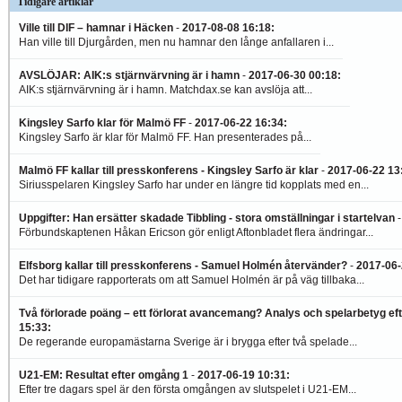
Tidigare artiklar
Ville till DIF – hamnar i Häcken
-
2017-08-08 16:18
:
Han ville till Djurgården, men nu hamnar den långe anfallaren i...
AVSLÖJAR: AIK:s stjärnvärvning är i hamn
-
2017-06-30 00:18
:
AIK:s stjärnvärvning är i hamn. Matchdax.se kan avslöja att...
Kingsley Sarfo klar för Malmö FF
-
2017-06-22 16:34
:
Kingsley Sarfo är klar för Malmö FF. Han presenterades på...
Malmö FF kallar till presskonferens - Kingsley Sarfo är klar
-
2017-06-22 13
Siriusspelaren Kingsley Sarfo har under en längre tid kopplats med en...
Uppgifter: Han ersätter skadade Tibbling - stora omställningar i startelvan
Förbundskaptenen Håkan Ericson gör enligt Aftonbladet flera ändringar...
Elfsborg kallar till presskonferens - Samuel Holmén återvänder?
-
2017-06-
Det har tidigare rapporterats om att Samuel Holmén är på väg tillbaka...
Två förlorade poäng – ett förlorat avancemang? Analys och spelarbetyg ef
15:33
:
De regerande europamästarna Sverige är i brygga efter två spelade...
U21-EM: Resultat efter omgång 1
-
2017-06-19 10:31
:
Efter tre dagars spel är den första omgången av slutspelet i U21-EM...