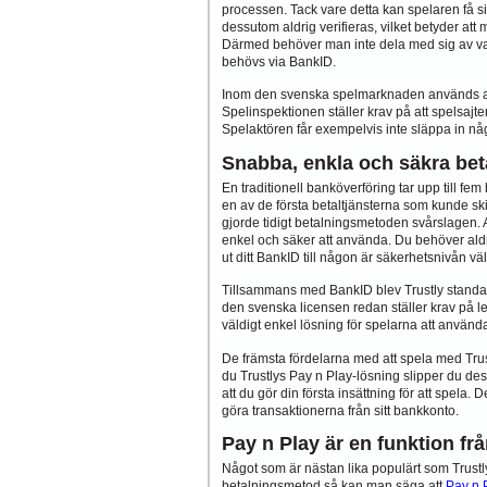
processen. Tack vare detta kan spelaren få si
dessutom aldrig verifieras, vilket betyder att 
Därmed behöver man inte dela med sig av var
behövs via BankID.
Inom den svenska spelmarknaden används allt
Spelinspektionen ställer krav på att spelsajt
Spelaktören får exempelvis inte släppa in någo
Snabba, enkla och säkra bet
En traditionell banköverföring tar upp till fe
en av de första betaltjänsterna som kunde sk
gjorde tidigt betalningsmetoden svårslagen. At
enkel och säker att använda. Du behöver aldr
ut ditt BankID till någon är säkerhetsnivån vä
Tillsammans med BankID blev Trustly standa
den svenska licensen redan ställer krav på le
väldigt enkel lösning för spelarna att använd
De främsta fördelarna med att spela med Trust
du Trustlys Pay n Play-lösning slipper du de
att du gör din första insättning för att spela
göra transaktionerna från sitt bankkonto.
Pay n Play är en funktion frå
Något som är nästan lika populärt som Trustl
betalningsmetod så kan man säga att
Pay n P