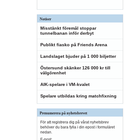
Notiser
Misstänkt föremål stoppar
tunnelbanan inför derbyt
Publikt fiasko på Friends Arena
Landslaget bjuder på 1 000 biljetter
Östersund skänker 126 000 kr till
välgörenhet
AIK-spelare i VM-kvalet
Spelare utbildas kring matchfixning
Prenumerera på nyhetsbrevet
För att registrera dig på vårat nyhetsbrev
behöver du bara fylla i din epost i formuläret
nedan.
E-post: