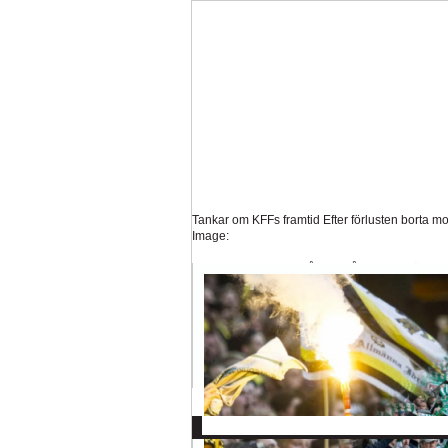
Tankar om KFFs framtid
Efter förlusten borta mo
Image:
Nystart med Nanne
Så kom då det som väl alla 
Image:
Hur länge orkar Swärdh?
Under en längre tid h
Image:
Bäst i stan efter sex...
Inte för att det kanske har 
Image:
Allsvenskan
Superettan
La
AFC
AIK
DIF
Elfsborg
IFK Gbg
H