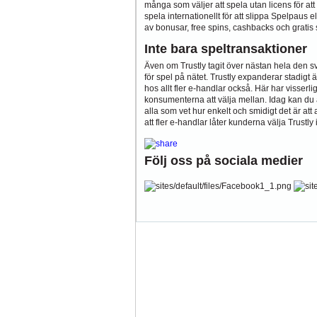
många som väljer att spela utan licens för att
spela internationellt för att slippa Spelpaus 
av bonusar, free spins, cashbacks och gratis s
Inte bara speltransaktioner
Även om Trustly tagit över nästan hela den s
för spel på nätet. Trustly expanderar stadigt
hos allt fler e-handlar också. Här har visserlig
konsumenterna att välja mellan. Idag kan d
alla som vet hur enkelt och smidigt det är att
att fler e-handlar låter kunderna välja Trustly 
Följ oss på sociala medier