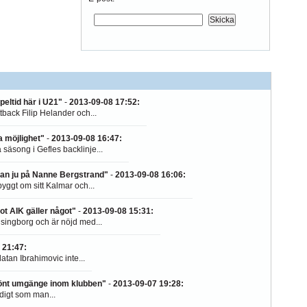
peltid här i U21"
-
2013-09-08 17:52
:
tback Filip Helander och...
a möjlighet"
-
2013-09-08 16:47
:
säsong i Gefles backlinje...
an ju på Nanne Bergstrand"
-
2013-09-08 16:06
:
yggt om sitt Kalmar och...
t AIK gäller något"
-
2013-09-08 15:31
:
lsingborg och är nöjd med...
 21:47
:
atan Ibrahimovic inte...
könt umgänge inom klubben"
-
2013-09-07 19:28
:
digt som man...