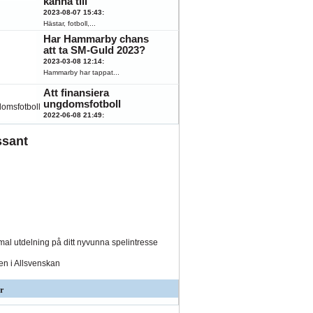
känna till
2023-08-07 15:43
:
Hästar, fotboll,...
Har Hammarby chans
att ta SM-Guld 2023?
2023-03-08 12:14
:
Hammarby har tappat...
Att finansiera
ungdomsfotboll
2022-06-08 21:49
:
Fotboll engagerar...
ssant
al utdelning på ditt nyvunna spelintresse
den i Allsvenskan
r