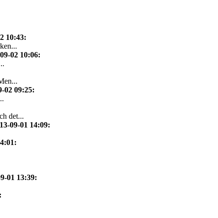
2 10:43
:
ken...
09-02 10:06
:
..
Men...
9-02 09:25
:
..
h det...
13-09-01 14:09
:
14:01
:
9-01 13:39
:
: