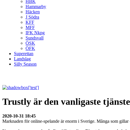
HBK
Hammarby
Häcken
J Södra
KFF
MFF
IFK Nkpg
Sundsvall
ÖSK
ÖFK
Superettan
Landslag
Silly Season
Trustly är den vanligaste tjäns
2020-10-31 18:45
Marknaden för online-spelande är enorm i Sverige. Många som gillar el