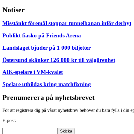
Notiser
Misstänkt föremål stoppar tunnelbanan inför derbyt
Publikt fiasko på Friends Arena
Landslaget bjuder på 1 000 biljetter
Östersund skänker 126 000 kr till välgörenhet
AIK-spelare i VM-kvalet
Spelare utbildas kring matchfixning
Prenumerera på nyhetsbrevet
För att registrera dig på vårat nyhetsbrev behöver du bara fylla i din e
E-post: