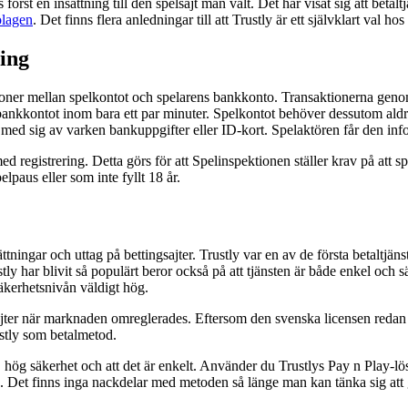
örst en insättning till den spelsajt man valt. Det har visat sig att betal
olagen
. Det finns flera anledningar till att Trustly är ett självklart val ho
ring
ktioner mellan spelkontot och spelarens bankkonto. Transaktionerna ge
bankkontot inom bara ett par minuter. Spelkontot behöver dessutom aldrig
 med sig av varken bankuppgifter eller ID-kort. Spelaktören får den i
gistrering. Detta görs för att Spelinspektionen ställer krav på att sp
lpaus eller som inte fyllt 18 år.
ttningar och uttag på bettingsajter. Trustly var en av de första betaltjä
ly har blivit så populärt beror också på att tjänsten är både enkel och 
äkerhetsnivån väldigt hög.
er när marknaden omreglerades. Eftersom den svenska licensen redan stäl
ustly som betalmetod.
, hög säkerhet och att det är enkelt. Använder du Trustlys Pay n Play-l
la. Det finns inga nackdelar med metoden så länge man kan tänka sig att 