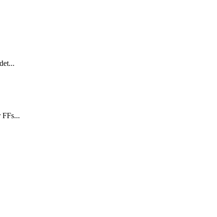
et...
 FFs...