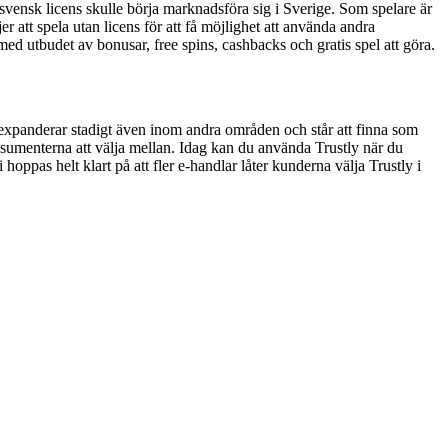
n svensk licens skulle börja marknadsföra sig i Sverige. Som spelare är
er att spela utan licens för att få möjlighet att använda andra
 med utbudet av bonusar, free spins, cashbacks och gratis spel att göra.
y expanderar stadigt även inom andra områden och står att finna som
 konsumenterna att välja mellan. Idag kan du använda Trustly när du
ppas helt klart på att fler e-handlar låter kunderna välja Trustly i