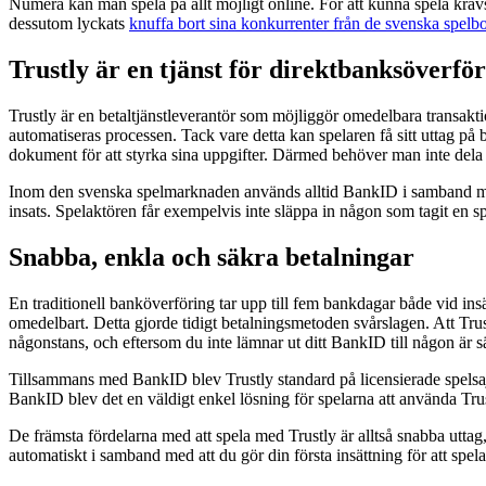
Numera kan man spela på allt möjligt online. För att kunna spela krävs f
dessutom lyckats
knuffa bort sina konkurrenter från de svenska spelb
Trustly är en tjänst för direktbanksöverfö
Trustly är en betaltjänstleverantör som möjliggör omedelbara transa
automatiseras processen. Tack vare detta kan spelaren få sitt uttag på 
dokument för att styrka sina uppgifter. Därmed behöver man inte dela
Inom den svenska spelmarknaden används alltid BankID i samband med re
insats. Spelaktören får exempelvis inte släppa in någon som tagit en spe
Snabba, enkla och säkra betalningar
En traditionell banköverföring tar upp till fem bankdagar både vid insä
omedelbart. Detta gjorde tidigt betalningsmetoden svårslagen. Att Trust
någonstans, och eftersom du inte lämnar ut ditt BankID till någon är s
Tillsammans med BankID blev Trustly standard på licensierade spelsajt
BankID blev det en väldigt enkel lösning för spelarna att använda Tr
De främsta fördelarna med att spela med Trustly är alltså snabba uttag
automatiskt i samband med att du gör din första insättning för att spe