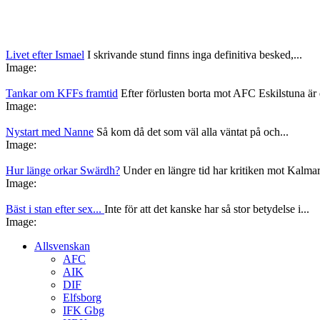
Livet efter Ismael
I skrivande stund finns inga definitiva besked,...
Image:
Tankar om KFFs framtid
Efter förlusten borta mot AFC Eskilstuna är d
Image:
Nystart med Nanne
Så kom då det som väl alla väntat på och...
Image:
Hur länge orkar Swärdh?
Under en längre tid har kritiken mot Kalmar
Image:
Bäst i stan efter sex...
Inte för att det kanske har så stor betydelse i...
Image:
Allsvenskan
AFC
AIK
DIF
Elfsborg
IFK Gbg