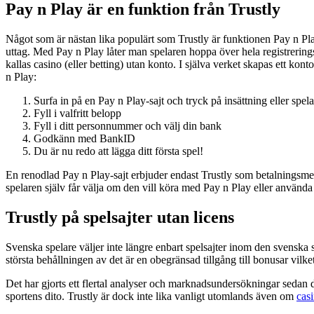
Pay n Play är en funktion från Trustly
Något som är nästan lika populärt som Trustly är funktionen Pay n Pl
uttag. Med Pay n Play låter man spelaren hoppa över hela registreringsm
kallas casino (eller betting) utan konto. I själva verket skapas ett k
n Play:
Surfa in på en Pay n Play-sajt och tryck på insättning eller spel
Fyll i valfritt belopp
Fyll i ditt personnummer och välj din bank
Godkänn med BankID
Du är nu redo att lägga ditt första spel!
En renodlad Pay n Play-sajt erbjuder endast Trustly som betalningsmetod
spelaren själv får välja om den vill köra med Pay n Play eller använd
Trustly på spelsajter utan licens
Svenska spelare väljer inte längre enbart spelsajter inom den svenska sp
största behållningen av det är en obegränsad tillgång till bonusar vilket
Det har gjorts ett flertal analyser och marknadsundersökningar sedan den
sportens dito. Trustly är dock inte lika vanligt utomlands även om
cas