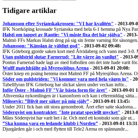
Tidigare artiklar
Johansson efter Syrianskakrossen: "VI har kvalitén"
-
2013-09-0
IFK Norrköping krossade Syrianska med hela 6-1 hemma på Nya Par
Halsti om tappet av Rantie: "Vi måste fixa det här själva"
-
2013-
Malmö FFs Markus Halsti drog på sig sin femte varning för säsongen.
Johansson: "Känslan är väldigt god"
-
2013-09-02 09:48
:
IFK Göteborg gjorde saken kort med Åtvidaberg och vann med 3-0. 
Utan guldstrid slutar Farnerud: "Lite värre än vanligt"
-
2013-0
Pontus Farnerud hade lagt av med fotbollen om det inte hade varit för.
Wulff matchhjälte på Myressjöhus Arena
-
2013-09-01 20:08
:
Öster knep en poäng hemma mot Malmö FF på Myresjöhus Arena. Oc
Söder om guldstriden: "Vi kommer vara med hela vägen in"
-
20
Tabellfyran IFK Göteborg har slickat såren under veckan inför...
Inför Öster - Malmö FF "Vår bästa form för året"
-
2013-09-01 
Allsvenska nykomlingen är i kanonform och kan i eftermiddag sätta...
Milosevic: ”Blivit mer säker på mig själv”
-
2013-09-01 13:45
:
Under 2011 fick han sitt stora genombrott. Året efter satte skadorna...
Söderqvist om kontraktet: "Inte pratat speciellt mycket"
-
2013-0
Måns Söderqvist har varit het i år. Och med ett kontrakt som går ut...
”Ska kunna vara en ledande klubb i Norden”
-
2013-09-01 13:31
Djurgården går i och med flytten till Tele2 Arena en spännande...