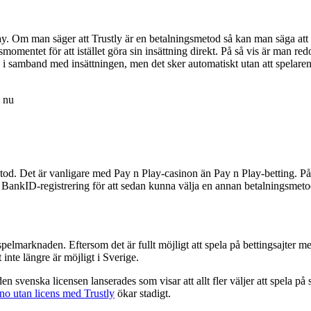
ay. Om man säger att Trustly är en betalningsmetod så kan man säga att
omentet för att istället göra sin insättning direkt. På så vis är man red
onto i samband med insättningen, men det sker automatiskt utan att spel
a nu
. Det är vanligare med Pay n Play-casinon än Pay n Play-betting. På senar
a BankID-registrering för att sedan kunna välja en annan betalningsmeto
elmarknaden. Eftersom det är fullt möjligt att spela på bettingsajter med
 inte längre är möjligt i Sverige.
 svenska licensen lanserades som visar att allt fler väljer att spela på s
ino utan licens med Trustly
ökar stadigt.