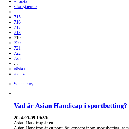
« första
‹ föregående
…
715
716
717
718
719
720
721
722
723
…
nästa ›
sista »
Senaste nytt
Vad är Asian Handicap i sportbetting?
2024-05-09 19:36
:
Asian Handicap är ett...
Asian Handicap är ett populärt koncept inom sportsbetting, särsk