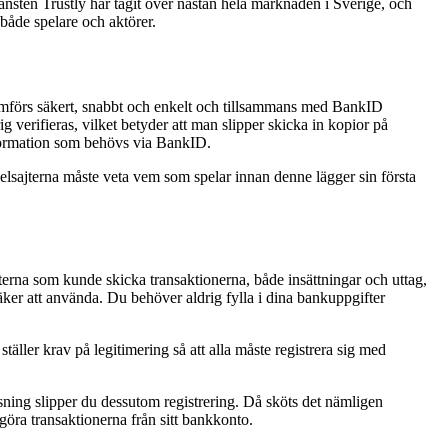
tjänsten Trustly har tagit över nästan hela marknaden i Sverige, och
s både spelare och aktörer.
nomförs säkert, snabbt och enkelt och tillsammans med BankID
 verifieras, vilket betyder att man slipper skicka in kopior på
nformation som behövs via BankID.
elsajterna måste veta vem som spelar innan denne lägger sin första
nsterna som kunde skicka transaktionerna, både insättningar och uttag,
säker att använda. Du behöver aldrig fylla i dina bankuppgifter
ler krav på legitimering så att alla måste registrera sig med
ösning slipper du dessutom registrering. Då sköts det nämligen
göra transaktionerna från sitt bankkonto.