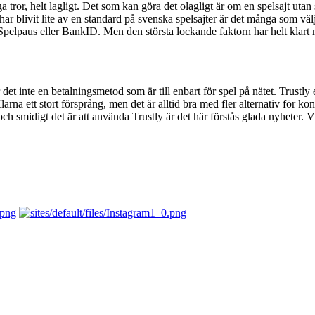
a tror, helt lagligt. Det som kan göra det olagligt är om en spelsajt uta
 har blivit lite av en standard på svenska spelsajter är det många som välj
pa Spelpaus eller BankID. Men den största lockande faktorn har helt klart
et inte en betalningsmetod som är till enbart för spel på nätet. Trustl
Klarna ett stort försprång, men det är alltid bra med fler alternativ för
midigt det är att använda Trustly är det här förstås glada nyheter. Vi ho