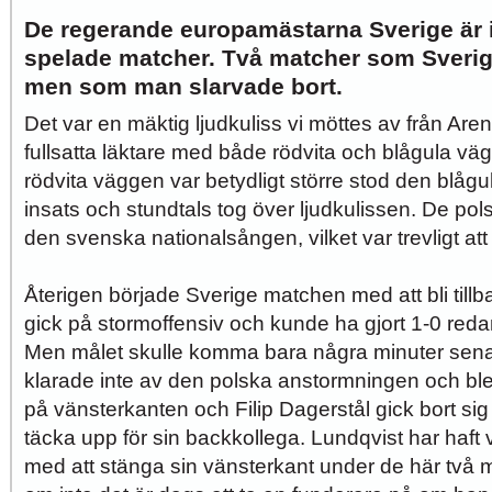
De regerande europamästarna Sverige är i
spelade matcher. Två matcher som Sverig
men som man slarvade bort.
Det var en mäktig ljudkuliss vi möttes av från Are
fullsatta läktare med både rödvita och blågula v
rödvita väggen var betydligt större stod den blåg
insats och stundtals tog över ljudkulissen. De p
den svenska nationalsången, vilket var trevligt att
Återigen började Sverige matchen med att bli til
gick på stormoffensiv och kunde ha gjort 1-0 reda
Men målet skulle komma bara några minuter sen
klarade inte av den polska anstormningen och bl
på vänsterkanten och Filip Dagerstål gick bort sig 
täcka upp för sin backkollega. Lundqvist har haft 
med att stänga sin vänsterkant under de här två 