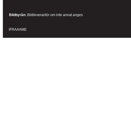
Bildbyrån:
B
ildleverantör om inte annat anges
IFRAAAME