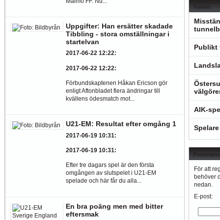
Malmö FF. Nu...
Notiser
Misstän
Uppgifter: Han ersätter skadade
tunnelb
Tibbling - stora omställningar i
startelvan
Publikt
2017-06-22 12:22
:
Landsla
2017-06-22 12:22
:
Förbundskaptenen Håkan Ericson gör
Östersu
enligt Aftonbladet flera ändringar till
välgöre
kvällens ödesmatch mot...
AIK-spe
U21-EM: Resultat efter omgång 1
Spelare
2017-06-19 10:31
:
2017-06-19 10:31
:
Prenumere
Efter tre dagars spel är den första
För att re
omgången av slutspelet i U21-EM
behöver du
spelade och här får du alla...
nedan.
E-post:
En bra poäng men med bitter
eftersmak