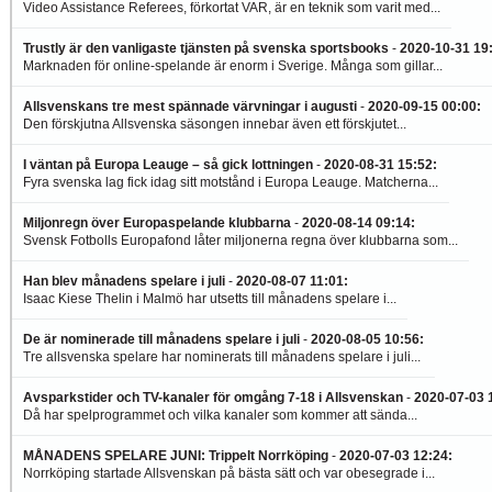
Video Assistance Referees, förkortat VAR, är en teknik som varit med...
Trustly är den vanligaste tjänsten på svenska sportsbooks
-
2020-10-31 19
Marknaden för online-spelande är enorm i Sverige. Många som gillar...
Allsvenskans tre mest spännade värvningar i augusti
-
2020-09-15 00:00
:
Den förskjutna Allsvenska säsongen innebar även ett förskjutet...
I väntan på Europa Leauge – så gick lottningen
-
2020-08-31 15:52
:
Fyra svenska lag fick idag sitt motstånd i Europa Leauge. Matcherna...
Miljonregn över Europaspelande klubbarna
-
2020-08-14 09:14
:
Svensk Fotbolls Europafond låter miljonerna regna över klubbarna som...
Han blev månadens spelare i juli
-
2020-08-07 11:01
:
Isaac Kiese Thelin i Malmö har utsetts till månadens spelare i...
De är nominerade till månadens spelare i juli
-
2020-08-05 10:56
:
Tre allsvenska spelare har nominerats till månadens spelare i juli...
Avsparkstider och TV-kanaler för omgång 7-18 i Allsvenskan
-
2020-07-03 
Då har spelprogrammet och vilka kanaler som kommer att sända...
MÅNADENS SPELARE JUNI: Trippelt Norrköping
-
2020-07-03 12:24
:
Norrköping startade Allsvenskan på bästa sätt och var obesegrade i...