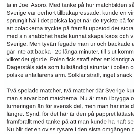
ta in Joel Asoro. Med tanke på hur matchbilden såg 
Sverige var oerhört tillbakapressade, kunde en 
sprungit hål i det polska laget när de tryckte på f
att polackerna tryckte på framåt uppstod det stora
med sin snabbhet hade kunnat skapa kaos och v
Sverige. Men tyvärr fegade man ur och backade al
går inte att backa i 20 långa minuter, till slut ko
vilket det gjorde. Polen fick straff efter ett klantig
Dagerståls sida som fullständigt struntar i bollen 
polske anfallarens arm. Solklar straff, inget snac
Två spelade matcher, två matcher där Sverige ku
man slarvar bort matcherna. Nu är man i brygga oc
turneringen än för svensk del, men man har inte 
längre. Synd, för det här är den på pappret lättas
framförallt med tanke på att man kunde ha haft sex 
Nu blir det en oviss rysare i den sista omgången 