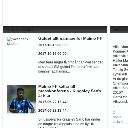
Relaterade artiklar
Omröstni
Guldet allt närmare för Malmö FF
2017-10-15 00:00
:
Vilka vin
Kommer Al
2017-10-15 00:00
:
Vilka vill
Håller Ma
Med bara några få omgångar kvar ser det
Vilka vin
ut som att SM-guldet för andra året i rad
Tar sig S
kommer att hamna...
Lyfter AI
Är du glad
Champio
Malmö FF kallar till
Vilket St
presskonferens - Kingsley Sarfo
2010?
är klar
Har vi fö
Allsvens
2017-06-22 13:44
:
1
2017-06-22 13:44
:
2
nästa ›
Siriusspelaren Kingsley Sarfo har under
sista »
en längre tid kopplats med en flytt till