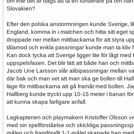
om inte det är dags att ta en funderare på om ha
Slovakien?
Efter den polska anstormningen kunde Sverige, li
England, komma in i matchen och hitta sitt eget s
droppade ner mellan mittbackarna för att styra u
tålamod och enkla passningar kunde man ta kliv f
Kan dock tycka att Sverige ligger lite för lågt med 
uppspelsfasen. Det blir lätt att både han och mit
Jacob Une Larsson slår alibipassningar mellan var
där bak och man vet att man ska ge bollen till Hallb
läge för mittbackarna att gå framåt med bollen. J
Hallberg kunde tryckt upp 10-15 meter i banan för a
att kunna skapa farligare anfall.
Lagkaptenen och playmakern Kristoffer Olsson vis
med sin spelförståelse och skickliga passningssp
målen och framförallt 1-1-målet skapade han me