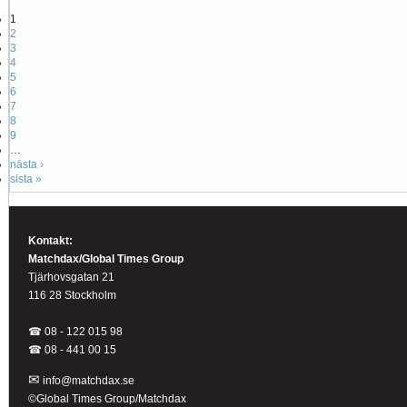
1
2
3
4
5
6
7
8
9
…
nästa ›
sista »
Kontakt:
Matchdax/Global Times Group
Tjärhovsgatan 21
116 28 Stockholm
☎ 08 - 122 015 98
☎
08 - 441 00 15
✉
info@matchdax.se
©Global Times Group/Matchdax