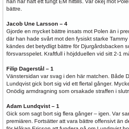
han har haft ett tungt EM hittills. Var okej mot P
bättre.
Jacob Une Larsson – 4
Gjorde en mycket bättre insats mot Polen än i p
där han hade svårt mot den fysiskt starke Tamm
kändes det betydligt bättre för Djurgårdsbacken so
försvarsspelet. Kraftfull i höjdduellen vid sitt 2-1 m
Filip Dagerstål – 1
Vänstersidan var svag i den här matchen. Både 
Lundqvist gick bort sig vid ett flertal gånger. Myck
Onödig armdragning som orsakade straffen i slut
Adam Lundqvist – 1
Gick som sagt bort sig flera gånger – igen. Var 
premiären. Fortsätter att vara bättre offensivt än 
för Håkan Ericson att fundera på om Lundqvist bo