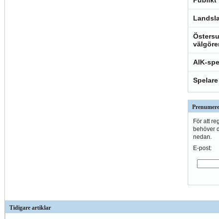
Publikt
Landsla
Östersu
välgöre
AIK-spe
Spelare
Prenumere
För att re
behöver du
nedan.
E-post:
Tidigare artiklar