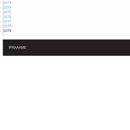
1073
1074
1075
1076
1077
1078
1079
IFRAAAME