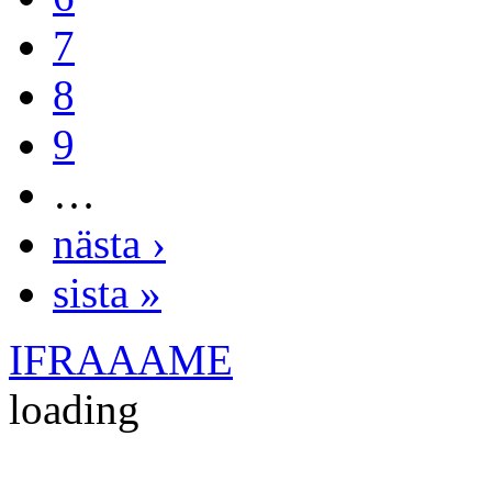
7
8
9
…
nästa ›
sista »
IFRAAAME
loading