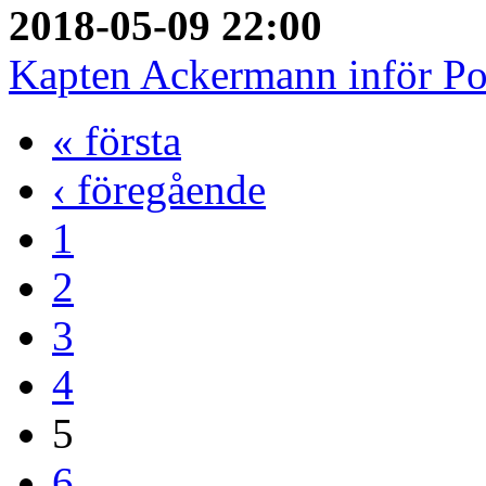
2018-05-09 22:00
Kapten Ackermann inför Po
« första
‹ föregående
1
2
3
4
5
6