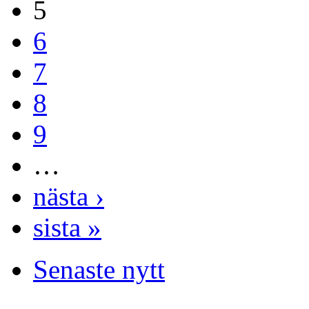
5
6
7
8
9
…
nästa ›
sista »
Senaste nytt