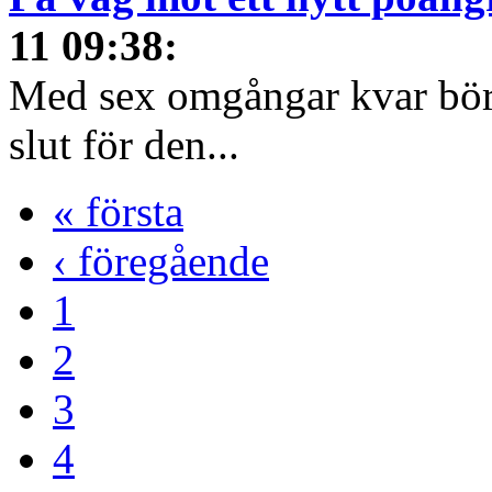
11 09:38
:
Med sex omgångar kvar börja
slut för den...
« första
‹ föregående
1
2
3
4