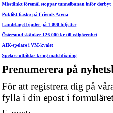
Misstänkt föremål stoppar tunnelbanan inför derbyt
Publikt fiasko på Friends Arena
Landslaget bjuder på 1 000 biljetter
Östersund skänker 126 000 kr till välgörenhet
AIK-spelare i VM-kvalet
Spelare utbildas kring matchfixning
Prenumerera på nyhets
För att registrera dig på vå
fylla i din epost i formuläre
E-post: