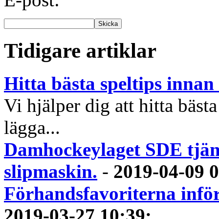
Tidigare artiklar
Hitta bästa speltips inna
Vi hjälper dig att hitta bästa
lägga...
Damhockeylaget SDE tjäna
slipmaskin.
-
2019-04-09 
Förhandsfavoriterna infö
2019-03-27 10:39
: