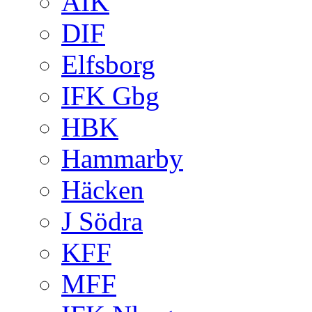
AIK
DIF
Elfsborg
IFK Gbg
HBK
Hammarby
Häcken
J Södra
KFF
MFF