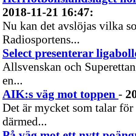
2018-11-21 16:47
:
Nu kan det avslöjas vilka s
Radiosportens...
Select presenterar ligabol
Allsvenskan och Superettan 
en...
AIK:s väg mot toppen
-
2
Det är mycket som talar för
därmed...
På väg mot ett nytt poäng