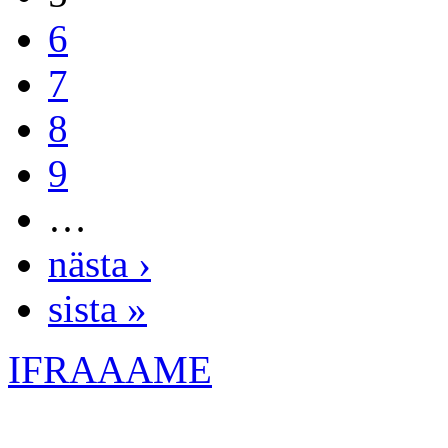
6
7
8
9
…
nästa ›
sista »
IFRAAAME