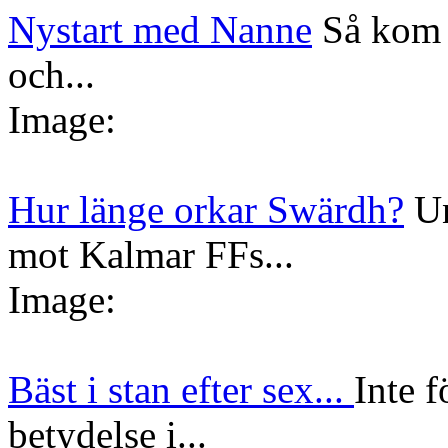
Nystart med Nanne
Så kom 
och...
Image:
Hur länge orkar Swärdh?
Un
mot Kalmar FFs...
Image:
Bäst i stan efter sex...
Inte f
betydelse i...