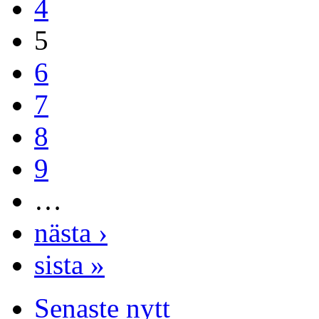
4
5
6
7
8
9
…
nästa ›
sista »
Senaste nytt