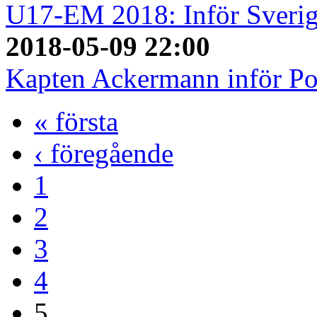
U17-EM 2018: Inför Sverig
2018-05-09 22:00
Kapten Ackermann inför Po
« första
‹ föregående
1
2
3
4
5