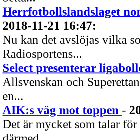
Herrfotbollslandslaget nom
2018-11-21 16:47
:
Nu kan det avslöjas vilka s
Radiosportens...
Select presenterar ligabol
Allsvenskan och Superettan 
en...
AIK:s väg mot toppen
-
2
Det är mycket som talar för
därmed...