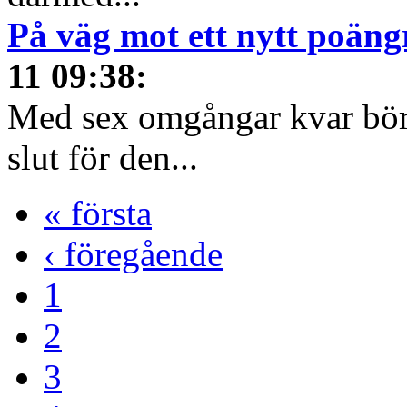
På väg mot ett nytt poäng
11 09:38
:
Med sex omgångar kvar börja
slut för den...
« första
‹ föregående
1
2
3