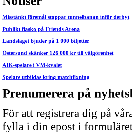
Notiser
Misstänkt föremål stoppar tunnelbanan inför derbyt
Publikt fiasko på Friends Arena
Landslaget bjuder på 1 000 biljetter
Östersund skänker 126 000 kr till välgörenhet
AIK-spelare i VM-kvalet
Spelare utbildas kring matchfixning
Prenumerera på nyhets
För att registrera dig på vå
fylla i din epost i formuläre