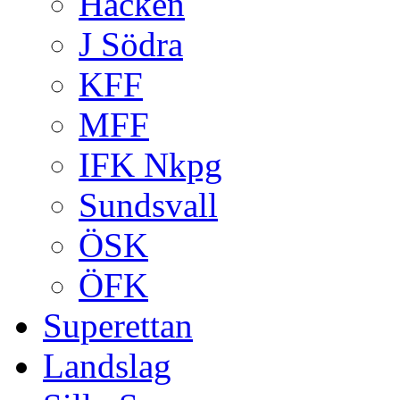
Häcken
J Södra
KFF
MFF
IFK Nkpg
Sundsvall
ÖSK
ÖFK
Superettan
Landslag