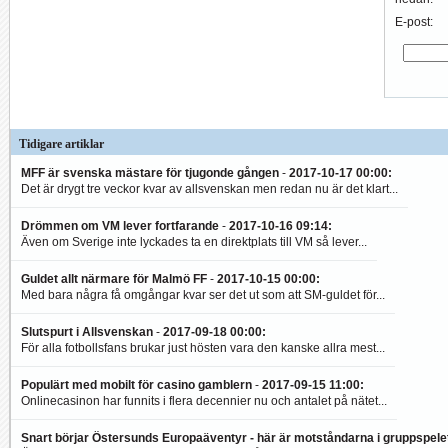
E-post:
Tidigare artiklar
MFF är svenska mästare för tjugonde gången
-
2017-10-17 00:00
:
Det är drygt tre veckor kvar av allsvenskan men redan nu är det klart...
Drömmen om VM lever fortfarande
-
2017-10-16 09:14
:
Även om Sverige inte lyckades ta en direktplats till VM så lever...
Guldet allt närmare för Malmö FF
-
2017-10-15 00:00
:
Med bara några få omgångar kvar ser det ut som att SM-guldet för...
Slutspurt i Allsvenskan
-
2017-09-18 00:00
:
För alla fotbollsfans brukar just hösten vara den kanske allra mest...
Populärt med mobilt för casino gamblern
-
2017-09-15 11:00
:
Onlinecasinon har funnits i flera decennier nu och antalet på nätet...
Snart börjar Östersunds Europaäventyr - här är motståndarna i gruppspele