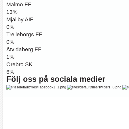
Malmö FF
13%
Mjällby AIF
0%
Trelleborgs FF
0%
Åtvidaberg FF
1%
Örebro SK
6%
Följ oss på sociala medier