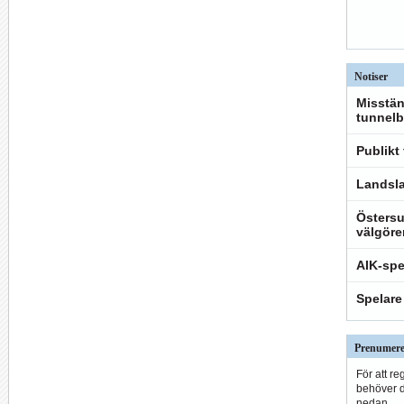
Notiser
Misstän
tunnelb
Publikt
Landsla
Östersu
välgöre
AIK-spe
Spelare
Prenumere
För att re
behöver du
nedan.