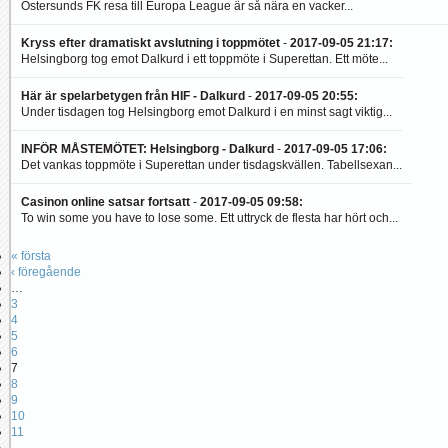
Östersunds FK resa till Europa League är så nära en vacker...
Kryss efter dramatiskt avslutning i toppmötet
-
2017-09-05 21:17
:
Helsingborg tog emot Dalkurd i ett toppmöte i Superettan. Ett möte...
Här är spelarbetygen från HIF - Dalkurd
-
2017-09-05 20:55
:
Under tisdagen tog Helsingborg emot Dalkurd i en minst sagt viktig...
INFÖR MÅSTEMÖTET: Helsingborg - Dalkurd
-
2017-09-05 17:06
:
Det vankas toppmöte i Superettan under tisdagskvällen. Tabellsexan...
Casinon online satsar fortsatt
-
2017-09-05 09:58
:
To win some you have to lose some. Ett uttryck de flesta har hört och...
« första
‹ föregående
…
3
4
5
6
7
8
9
10
11
…