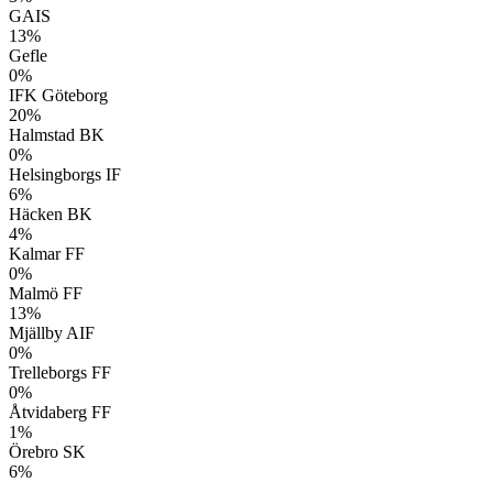
GAIS
13%
Gefle
0%
IFK Göteborg
20%
Halmstad BK
0%
Helsingborgs IF
6%
Häcken BK
4%
Kalmar FF
0%
Malmö FF
13%
Mjällby AIF
0%
Trelleborgs FF
0%
Åtvidaberg FF
1%
Örebro SK
6%