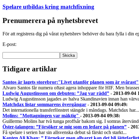
Spelare utbildas kring matchfixning
Prenumerera på nyhetsbrevet
För att registrera dig på vårat nyhetsbrev behöver du bara fylla i din e
E-post:
Tidigare artiklar
Santos är lagets storebror:"Livet utanför planen som är svårast"
Alvaro Santos får numera oftast agera inhoppare för HIF. Men brassen
Ludwig Augustinsson om debuten: ”Jag var rädd”
-
2013-09-04 
Ludwig Augustinsson jagades av halva Skandinavien innan han värva
Matchdax listar sommarens övergångar
-
2013-09-04 09:49
:
Det internationella transferfönstret stängde i måndags. Matchdax har...
Molins: "Mottagningen var mäktig"
-
2013-09-04 09:38
:
Guillermo Molins har två tunga proffsår bakom sig. I somras återvände
Öster-talangen: ”Försöker se mig som en ledare på planen”
-
201
Få spelare i serien har sin allsvenska debut så färskt och starkt...
Kapten Ali Khan: ” Förnekar man allvaret kan det bli jättefarlig