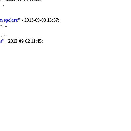
..
em spelare"
-
2013-09-03 13:57
:
r...
är...
ss”
-
2013-09-02 11:45
: