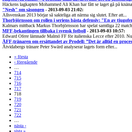
Häckens lagkapten Mohammed Ali Khan har fått se laget gå på knäna.
"Nesh" om säsongen
-
2013-09-03 21:02
:
Allsvenskan 2013 börjar så sakteliga att närma sig slutet. Efter att...
Thorbjörnsson om rollen i seriens bästa defensiv: "En av tjugof
Kalmars mittback Markus Thorbjörnsson har spelat samtliga 22 matche
MFF-bekantingen tillbaka i svensk fotboll
-
2013-09-03 10:57
:
Edward Ofere lämnade Malmö FF för italienska Lecce efter 2010. Nu 
ÅFF-tränaren om ersättandet av Prodell: ”Det är alltid en proce
Åtvidabergs tränare Peter Swärd analyserar lagets form efter...
« första
‹ föregående
…
714
715
716
717
718
719
720
721
722
…
nästa ›
sista »