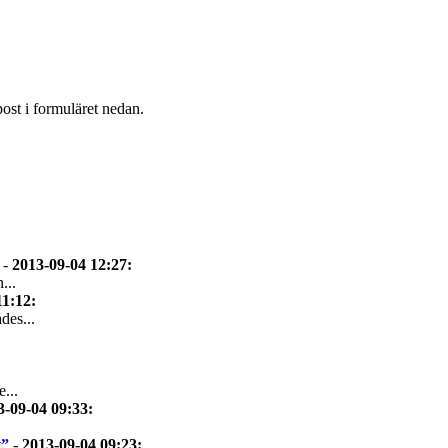
post i formuläret nedan.
-
2013-09-04 12:27
:
...
11:12
:
des...
...
3-09-04 09:33
:
t”
-
2013-09-04 09:23
: