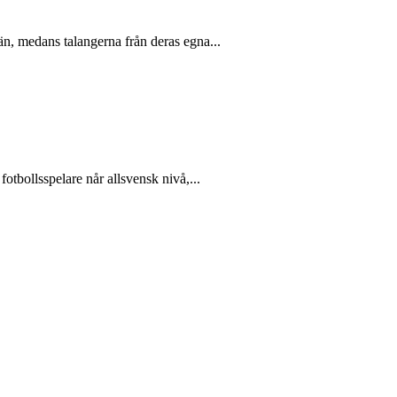
än, medans talangerna från deras egna...
otbollsspelare når allsvensk nivå,...