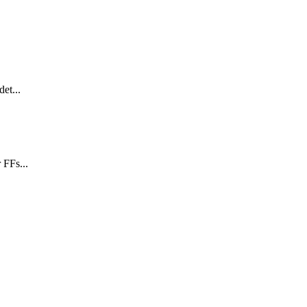
et...
 FFs...