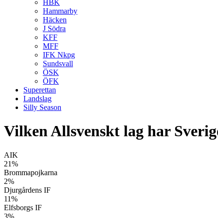
HBK
Hammarby
Häcken
J Södra
KFF
MFF
IFK Nkpg
Sundsvall
ÖSK
ÖFK
Superettan
Landslag
Silly Season
Vilken Allsvenskt lag har Sveri
AIK
21%
Brommapojkarna
2%
Djurgårdens IF
11%
Elfsborgs IF
3%