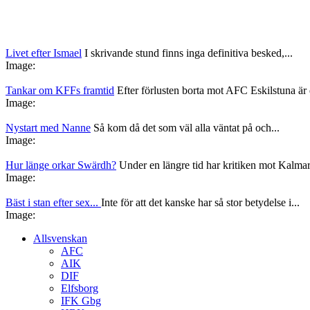
Livet efter Ismael
I skrivande stund finns inga definitiva besked,...
Image:
Tankar om KFFs framtid
Efter förlusten borta mot AFC Eskilstuna är d
Image:
Nystart med Nanne
Så kom då det som väl alla väntat på och...
Image:
Hur länge orkar Swärdh?
Under en längre tid har kritiken mot Kalmar
Image:
Bäst i stan efter sex...
Inte för att det kanske har så stor betydelse i...
Image:
Allsvenskan
AFC
AIK
DIF
Elfsborg
IFK Gbg