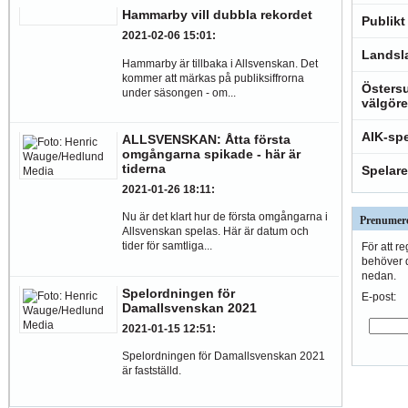
Hammarby vill dubbla rekordet
Publikt
2021-02-06 15:01
:
Landsla
Hammarby är tillbaka i Allsvenskan. Det
kommer att märkas på publiksiffrorna
Östersu
under säsongen - om...
välgör
AIK-spe
ALLSVENSKAN: Åtta första
omgångarna spikade - här är
tiderna
Spelare
2021-01-26 18:11
:
Nu är det klart hur de första omgångarna i
Prenumere
Allsvenskan spelas. Här är datum och
tider för samtliga...
För att r
behöver d
nedan.
Spelordningen för
E-post:
Damallsvenskan 2021
2021-01-15 12:51
:
Spelordningen för Damallsvenskan 2021
är fastställd.