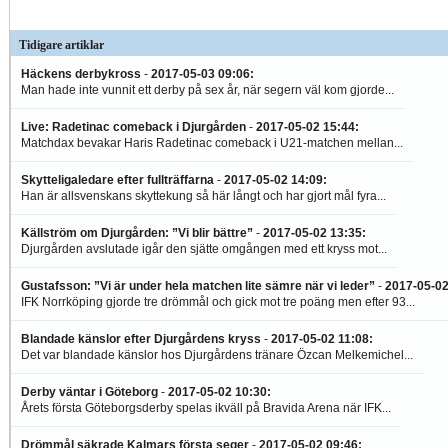
Tidigare artiklar
Häckens derbykross
-
2017-05-03 09:06
:
Man hade inte vunnit ett derby på sex år, när segern väl kom gjorde...
Live: Radetinac comeback i Djurgården
-
2017-05-02 15:44
:
Matchdax bevakar Haris Radetinac comeback i U21-matchen mellan...
Skytteligaledare efter fullträffarna
-
2017-05-02 14:09
:
Han är allsvenskans skyttekung så här långt och har gjort mål fyra...
Källström om Djurgården: ”Vi blir bättre”
-
2017-05-02 13:35
:
Djurgården avslutade igår den sjätte omgången med ett kryss mot...
Gustafsson: ”Vi är under hela matchen lite sämre när vi leder”
-
2017-05-02
IFK Norrköping gjorde tre drömmål och gick mot tre poäng men efter 93...
Blandade känslor efter Djurgårdens kryss
-
2017-05-02 11:08
:
Det var blandade känslor hos Djurgårdens tränare Özcan Melkemichel...
Derby väntar i Göteborg
-
2017-05-02 10:30
:
Årets första Göteborgsderby spelas ikväll på Bravida Arena när IFK...
Drömmål säkrade Kalmars första seger
-
2017-05-02 09:46
: