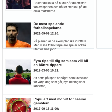
Brukar du kolla på MMA? Är du ett stort
fan av sporten och håller stenkoll på de
olika matcherna...
De mest spelande
fotbollsspelarna
2021-09-09 12:20
:
På planen är de exemplariska idrottare.
Men vissa fotbollsspelare spelar också
utanför sina jobb....
Fyra tips till dig som som vill bli
en bättre tippare
2018-03-06 10:32
:
Att betta på sport är något som utvecklas
för varje dag som går, nya bettingsidor
lanseras,...
Populärt med mobilt för casino
gamblern
2017-09-15 11:00
: