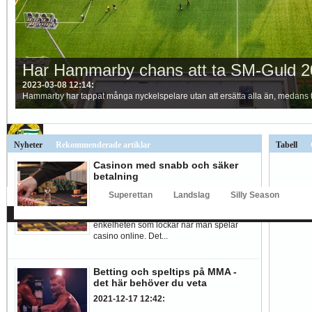
Hur länge orkar Swärdh?
Under en längre tid har kritiken mot Kalmar FFs...
Image:
Betting på den svenska spelmarknaden
oddsmarknader du bör känna till
Har Hammarby chans att ta SM-Guld 
2023-08-07 15:43
2023-03-08 12:14
:
:
Hästar, fotboll, ishockey eller handboll. Utbudet av olika spelbolag är större 
Hammarby har tappat många nyckelspelare utan att ersätta alla än, medans t
Bäst i stan efter sex...
Inte för att det kanske har så stor betydelse i...
Image:
Allsvenskan
Superettan
Landslag
Silly Season
AFC
AIK
DIF
Elfsborg
IFK Gbg
HBK
Hammarby
Häcken
J Sö
Nyheter
Rekommenderade artiklar
Tabell
Casinon med snabb och säker
betalning
2022-02-25 11:27
:
För de allra flesta så är det många gånger
enkelheten som lockar när man spelar
casino online. Det...
Betting och speltips på MMA -
det här behöver du veta
2021-12-17 12:42
: