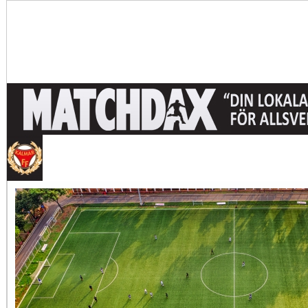
Tankar om KFFs framtid
Efter förlusten borta mot AFC Eskilstuna är det...
Image:
Nystart med Nanne
Så kom då det som väl alla väntat på och...
Image: