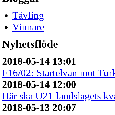
Tävling
Vinnare
Nyhetsflöde
2018-05-14 13:01
F16/02: Startelvan mot Turk
2018-05-14 12:00
Här ska U21-landslagets kv
2018-05-13 20:07