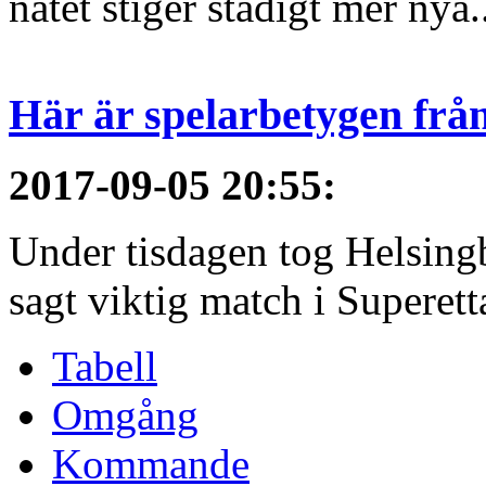
nätet stiger stadigt mer nya.
Här är spelarbetygen frå
2017-09-05 20:55
:
Under tisdagen tog Helsing
sagt viktig match i Superet
Tabell
Omgång
Kommande