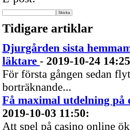
Tidigare artiklar
Djurgården sista hemmama
läktare
-
2019-10-24 14:2
För första gången sedan flyt
borträknande...
Få maximal utdelning på d
2019-10-03 11:50
:
Att spel på casino online öka