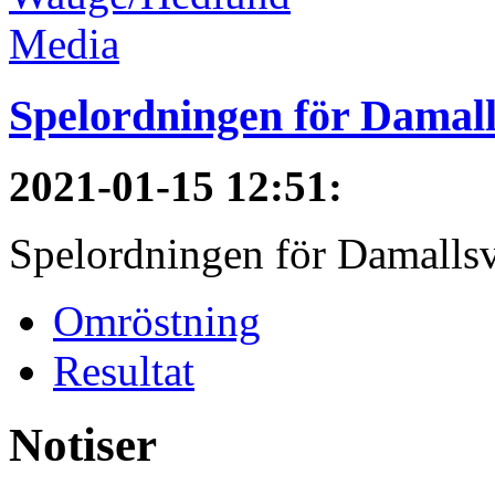
Spelordningen för Damal
2021-01-15 12:51
:
Spelordningen för Damallsve
Omröstning
Resultat
Notiser