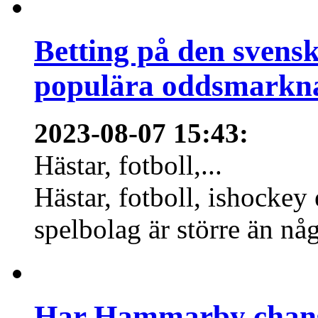
Betting på den svens
populära oddsmarknad
2023-08-07 15:43
:
Hästar, fotboll,...
Hästar, fotboll, ishockey
spelbolag är större än nå
Har Hammarby chans