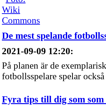
De mest spelande fotbolls
2021-09-09 12:20
:
På planen är de exemplarisk
fotbollsspelare spelar också 
Fyra tips till dig som som 