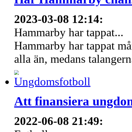
2023-03-08 12:14
:
Hammarby har tappat...
Hammarby har tappat mång
alla än, medans talangern
Att finansiera ungdo
2022-06-08 21:49
: