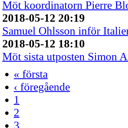
Möt koordinatorn Pierre Bl
2018-05-12 20:19
Samuel Ohlsson inför Italie
2018-05-12 18:10
Möt sista utposten Simon 
« första
‹ föregående
1
2
3