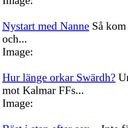
Image:
Nystart med Nanne
Så kom 
och...
Image:
Hur länge orkar Swärdh?
Un
mot Kalmar FFs...
Image: