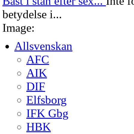
Bäst i stan efter sex...
Inte f
betydelse i...
Image:
Allsvenskan
AFC
AIK
DIF
Elfsborg
IFK Gbg
HBK