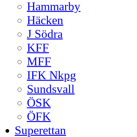
Hammarby
Häcken
J Södra
KFF
MFF
IFK Nkpg
Sundsvall
ÖSK
ÖFK
Superettan