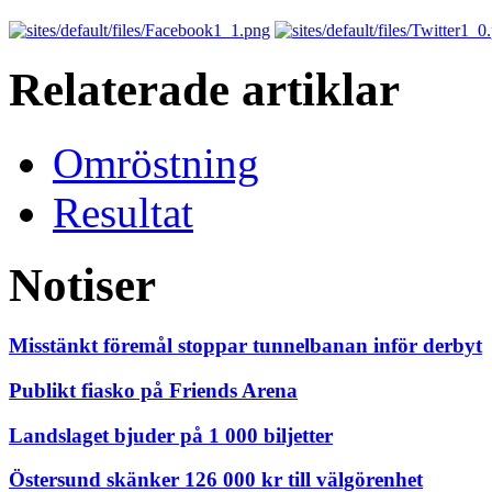
Relaterade artiklar
Omröstning
Resultat
Notiser
Misstänkt föremål stoppar tunnelbanan inför derbyt
Publikt fiasko på Friends Arena
Landslaget bjuder på 1 000 biljetter
Östersund skänker 126 000 kr till välgörenhet