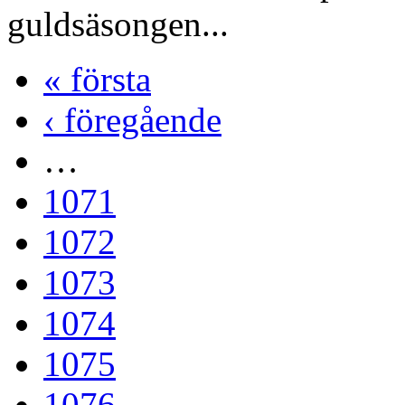
guldsäsongen...
« första
‹ föregående
…
1071
1072
1073
1074
1075
1076