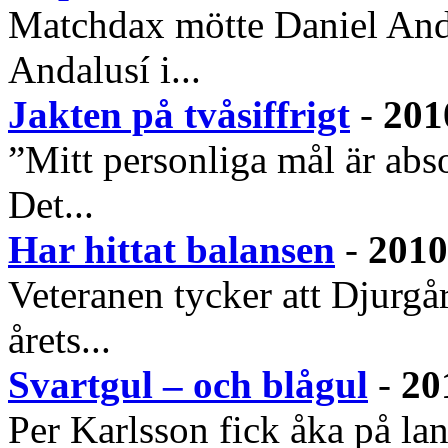
Matchdax mötte Daniel Ande
Andalusí i...
Jakten på tvåsiffrigt
-
201
”Mitt personliga mål är abso
Det...
Har hittat balansen
-
2010
Veteranen tycker att Djurgår
årets...
Svartgul – och blågul
-
20
Per Karlsson fick åka på lan