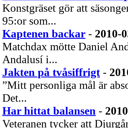
Konstgräset gör att säsongen
95:or som...
Kaptenen backar
-
2010-0
Matchdax mötte Daniel Ande
Andalusí i...
Jakten på tvåsiffrigt
-
201
”Mitt personliga mål är abso
Det...
Har hittat balansen
-
2010
Veteranen tycker att Djurgår