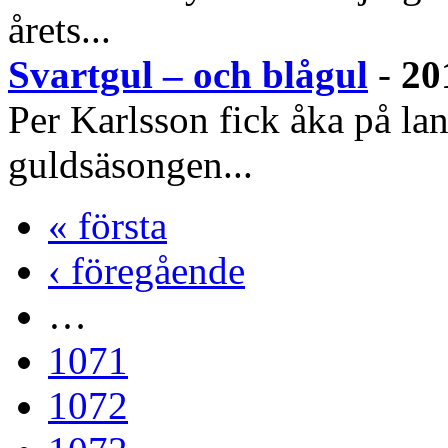
årets...
Svartgul – och blågul
-
20
Per Karlsson fick åka på lan
guldsäsongen...
« första
‹ föregående
…
1071
1072