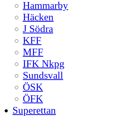
Hammarby
Häcken
J Södra
KFF
MFF
IFK Nkpg
Sundsvall
ÖSK
ÖFK
Superettan