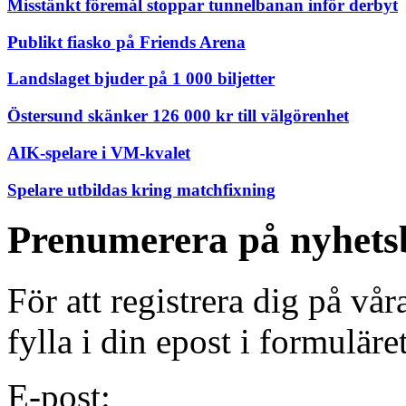
Misstänkt föremål stoppar tunnelbanan inför derbyt
Publikt fiasko på Friends Arena
Landslaget bjuder på 1 000 biljetter
Östersund skänker 126 000 kr till välgörenhet
AIK-spelare i VM-kvalet
Spelare utbildas kring matchfixning
Prenumerera på nyhets
För att registrera dig på vå
fylla i din epost i formuläre
E-post: