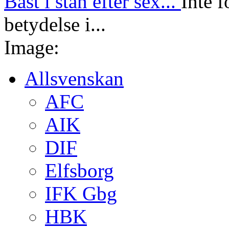
Bäst i stan efter sex...
Inte f
betydelse i...
Image:
Allsvenskan
AFC
AIK
DIF
Elfsborg
IFK Gbg
HBK