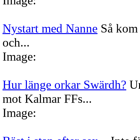
Image:
Nystart med Nanne
Så kom 
och...
Image:
Hur länge orkar Swärdh?
Un
mot Kalmar FFs...
Image: