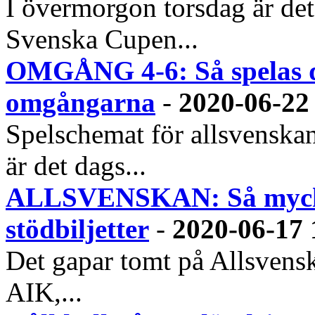
I övermorgon torsdag är det 
Svenska Cupen...
OMGÅNG 4-6: Så spelas 
omgångarna
-
2020-06-22
Spelschemat för allsvenska
är det dags...
ALLSVENSKAN: Så mycket
stödbiljetter
-
2020-06-17 
Det gapar tomt på Allsvensk
AIK,...