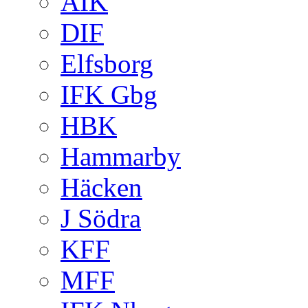
AIK
DIF
Elfsborg
IFK Gbg
HBK
Hammarby
Häcken
J Södra
KFF
MFF