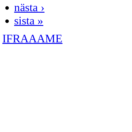
nästa ›
sista »
IFRAAAME