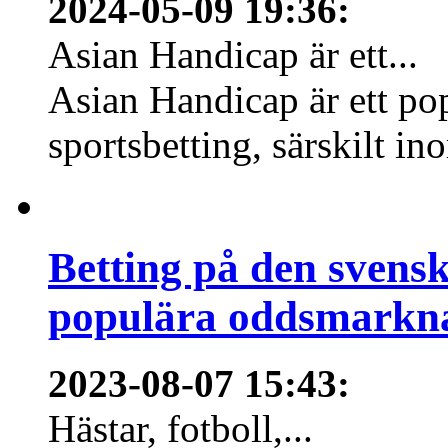
2024-05-09 19:36
:
Asian Handicap är ett...
Asian Handicap är ett po
sportsbetting, särskilt in
Betting på den svens
populära oddsmarknad
2023-08-07 15:43
:
Hästar, fotboll,...