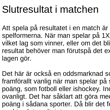
Slutresultat i matchen
Att spela på resultatet i en match ä
spelformerna. När man spelar på 1X
vilket lag som vinner, eller om det b
resultat behöver man förutspå det e
lagen gör.
Det här är också en oddsmarknad s
framförallt vanlig när man spelar på 
poäng, som fotboll eller ishockey. I
ovanligt. Det har såklart att göra me
poäng i sådana sporter. Då blir det 