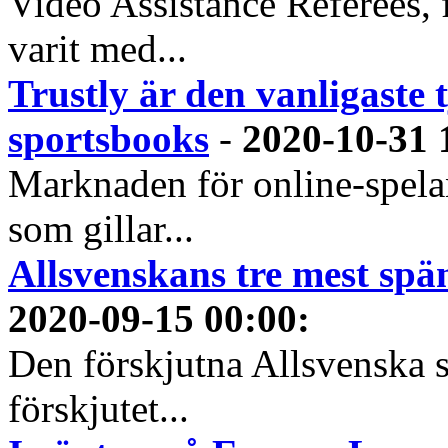
Video Assistance Referees, 
varit med...
Trustly är den vanligaste 
sportsbooks
-
2020-10-31 
Marknaden för online-spela
som gillar...
Allsvenskans tre mest spä
2020-09-15 00:00
:
Den förskjutna Allsvenska 
förskjutet...