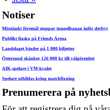
Notiser
Misstänkt föremål stoppar tunnelbanan inför derbyt
Publikt fiasko på Friends Arena
Landslaget bjuder på 1 000 biljetter
Östersund skänker 126 000 kr till välgörenhet
AIK-spelare i VM-kvalet
Spelare utbildas kring matchfixning
Prenumerera på nyhets
För att registrera dig på vå