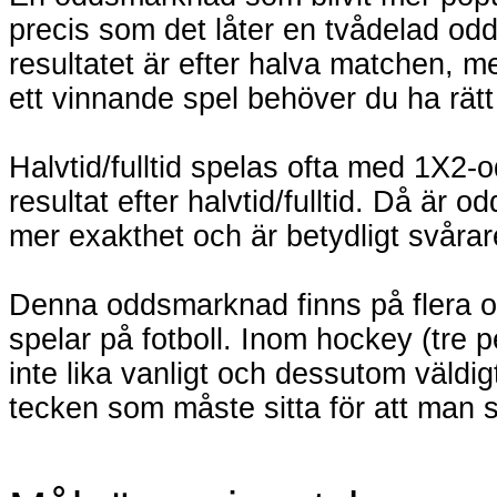
precis som det låter en tvådelad od
resultatet är efter halva matchen, m
ett vinnande spel behöver du ha rät
Halvtid/fulltid spelas ofta med 1X2
resultat efter halvtid/fulltid. Då är 
mer exakthet och är betydligt svårare
Denna oddsmarknad finns på flera ol
spelar på fotboll. Inom hockey (tre pe
inte lika vanligt och dessutom väldig
tecken som måste sitta för att man 