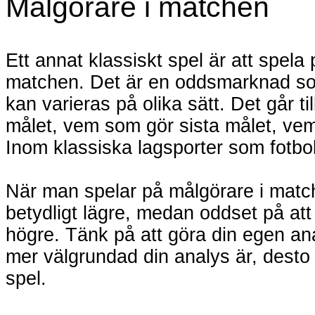
Målgörare i matchen
Ett annat klassiskt spel är att spela
matchen. Det är en oddsmarknad so
kan varieras på olika sätt. Det går t
målet, vem som gör sista målet, vem 
Inom klassiska lagsporter som fotbol
När man spelar på målgörare i match
betydligt lägre, medan oddset på att
högre. Tänk på att göra din egen ana
mer välgrundad din analys är, desto 
spel.