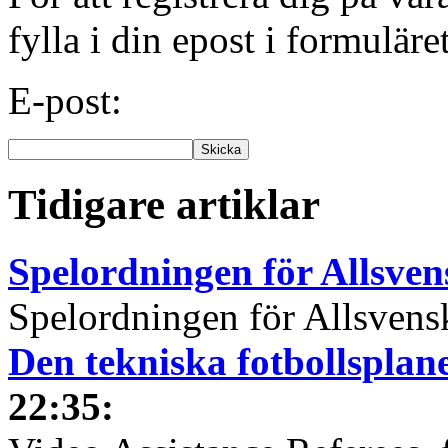
fylla i din epost i formuläre
E-post:
Tidigare artiklar
Spelordningen för Allsve
Spelordningen för Allsvensk
Den tekniska fotbollspla
22:35
: