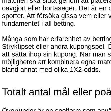
matchen ska sluta genom att placera
oavgjort eller bortaseger. Det är e
sporter. Att försöka gissa vem eller 
fundamentet i all betting.
Många som har erfarenhet av betting
Stryktipset eller andra kupongspel.
att sätta ihop sin kupong. När man sp
möjligheten att kombinera egna mat
bland annat med olika 1X2-odds.
Totalt antal mål eller p
Över/under är en spelform som an