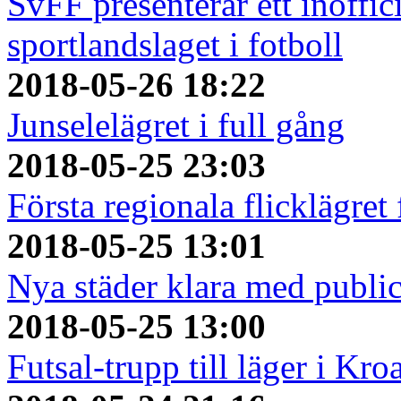
SvFF presenterar ett inoffici
sportlandslaget i fotboll
2018-05-26 18:22
Junselelägret i full gång
2018-05-25 23:03
Första regionala flicklägret
2018-05-25 13:01
Nya städer klara med publi
2018-05-25 13:00
Futsal-trupp till läger i Kro