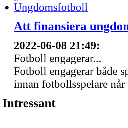
Att finansiera ungdo
2022-06-08 21:49
:
Fotboll engagerar...
Fotboll engagerar både s
innan fotbollsspelare når 
Intressant