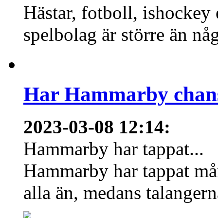
Hästar, fotboll, ishockey
spelbolag är större än nå
Har Hammarby chans
2023-03-08 12:14
:
Hammarby har tappat...
Hammarby har tappat mång
alla än, medans talangern