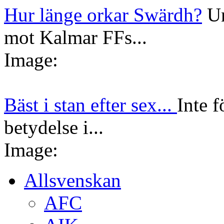
Hur länge orkar Swärdh?
Un
mot Kalmar FFs...
Image:
Bäst i stan efter sex...
Inte f
betydelse i...
Image:
Allsvenskan
AFC