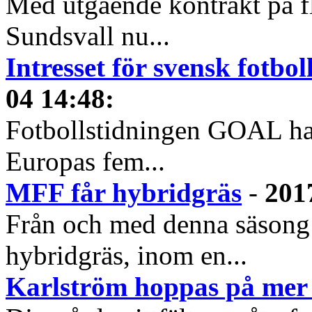
Med utgående kontrakt på fl
Sundsvall nu...
Intresset för svensk fotbo
04 14:48
:
Fotbollstidningen GOAL har 
Europas fem...
MFF får hybridgräs
-
201
Från och med denna säsong
hybridgräs, inom en...
Karlström hoppas på mer 