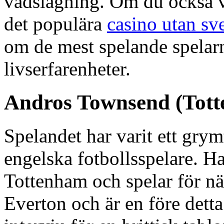
vadslagning. Om du också v
det populära
casino utan sv
om de mest spelande spelar
livserfarenheter.
Andros Townsend (Tot
Spelandet har varit ett gry
engelska fotbollsspelare. Ha
Tottenham och spelar för nä
Everton och är en före detta