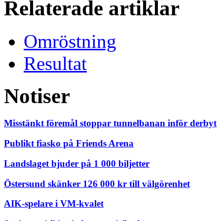
Relaterade artiklar
Omröstning
Resultat
Notiser
Misstänkt föremål stoppar tunnelbanan inför derbyt
Publikt fiasko på Friends Arena
Landslaget bjuder på 1 000 biljetter
Östersund skänker 126 000 kr till välgörenhet
AIK-spelare i VM-kvalet