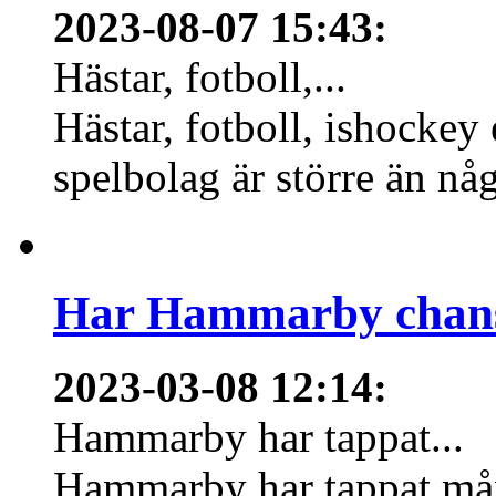
2023-08-07 15:43
:
Hästar, fotboll,...
Hästar, fotboll, ishockey
spelbolag är större än nå
Har Hammarby chans
2023-03-08 12:14
:
Hammarby har tappat...
Hammarby har tappat mång