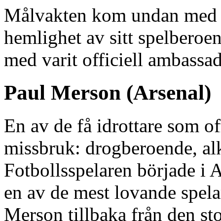
Målvakten kom undan med d
hemlighet av sitt spelberoen
med varit officiell ambassadö
Paul Merson (Arsenal)
En av de få idrottare som of
missbruk: drogberoende, al
Fotbollsspelaren började i 
en av de mest lovande spel
Merson tillbaka från den sto