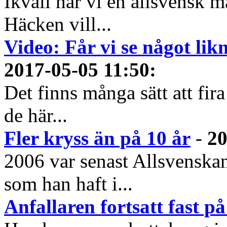
Ikväll har vi en allsvensk 
Häcken vill...
Video: Får vi se något li
2017-05-05 11:50
:
Det finns många sätt att fir
de här...
Fler kryss än på 10 år
-
20
2006 var senast Allsvenska
som han haft i...
Anfallaren fortsatt fast p