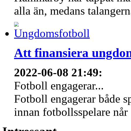
alla än, medans talangern
Att finansiera ungdo
2022-06-08 21:49
:
Fotboll engagerar...
Fotboll engagerar både s
innan fotbollsspelare når 