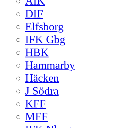
AIK
DIF
Elfsborg
IFK Gbg
HBK
Hammarby
Häcken
J Södra
KFF
MFF