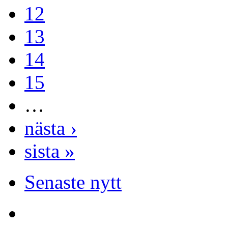
12
13
14
15
…
nästa ›
sista »
Senaste nytt