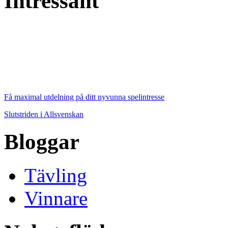
Intressant
Få maximal utdelning på ditt nyvunna spelintresse
Slutstriden i Allsvenskan
Bloggar
Tävling
Vinnare