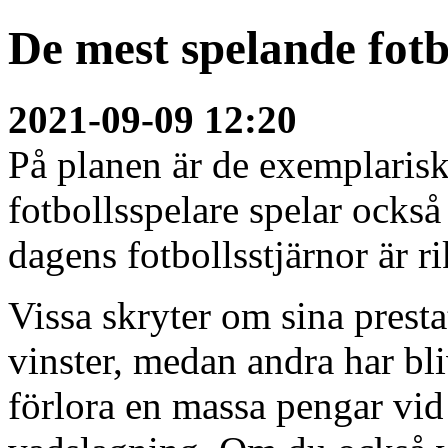
De mest spelande fotb
2021-09-09 12:20
På planen är de exemplarisk
fotbollsspelare spelar också
dagens fotbollsstjärnor är ri
Vissa skryter om sina presta
vinster, medan andra har bli
förlora en massa pengar vid