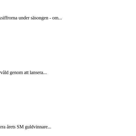
siffrorna under säsongen - om...
våld genom att lansera...
örra årets SM guldvinnare...