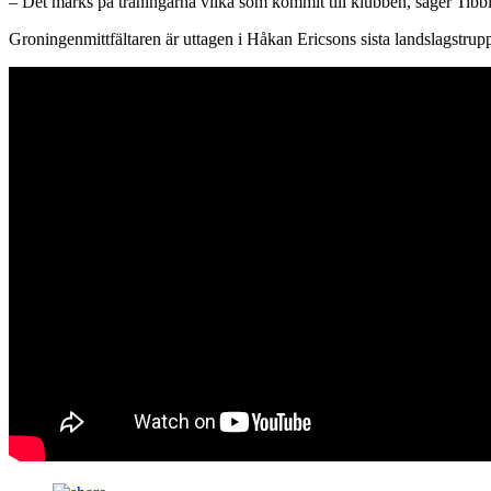
– Det märks på träningarna vilka som kommit till klubben, säger Tibbl
Groningenmittfältaren är uttagen i Håkan Ericsons sista landslagstru