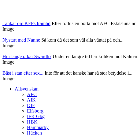
Tankar om KFFs framtid
Efter förlusten borta mot AFC Eskilstuna är d
Image:
Nystart med Nanne
Så kom då det som väl alla väntat på och...
Image:
Hur länge orkar Swärdh?
Under en längre tid har kritiken mot Kalmar
Image:
Bäst i stan efter sex...
Inte för att det kanske har så stor betydelse i...
Image:
Allsvenskan
AFC
AIK
DIF
Elfsborg
IFK Gbg
HBK
Hammarby
Häcken