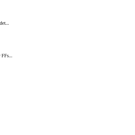
et...
 FFs...