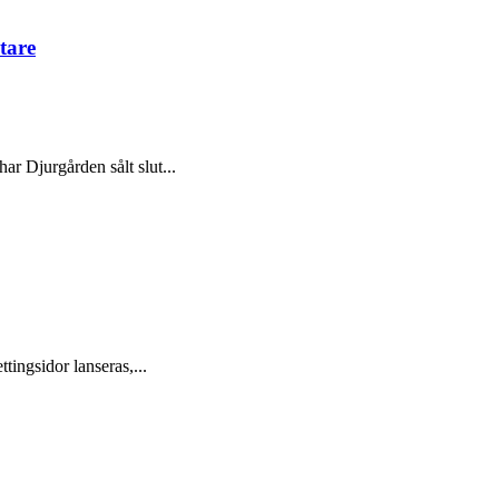
tare
ar Djurgården sålt slut...
tingsidor lanseras,...