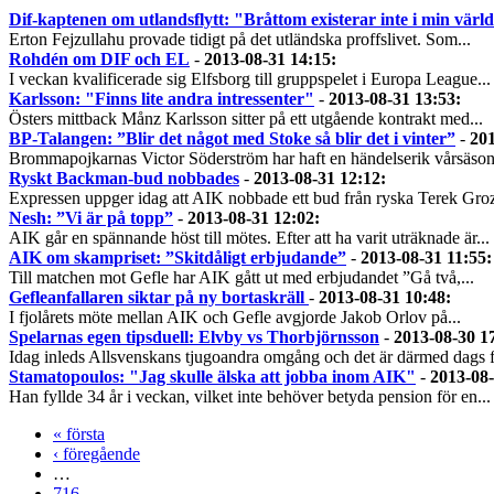
Dif-kaptenen om utlandsflytt: "Bråttom existerar inte i min värl
Erton Fejzullahu provade tidigt på det utländska proffslivet. Som...
Rohdén om DIF och EL
-
2013-08-31 14:15
:
I veckan kvalificerade sig Elfsborg till gruppspelet i Europa League...
Karlsson: "Finns lite andra intressenter"
-
2013-08-31 13:53
:
Östers mittback Månz Karlsson sitter på ett utgående kontrakt med...
BP-Talangen: ”Blir det något med Stoke så blir det i vinter”
-
201
Brommapojkarnas Victor Söderström har haft en händelserik vårsäsong
Ryskt Backman-bud nobbades
-
2013-08-31 12:12
:
Expressen uppger idag att AIK nobbade ett bud från ryska Terek Groz
Nesh: ”Vi är på topp”
-
2013-08-31 12:02
:
AIK går en spännande höst till mötes. Efter att ha varit uträknade är...
AIK om skampriset: ”Skitdåligt erbjudande”
-
2013-08-31 11:55
:
Till matchen mot Gefle har AIK gått ut med erbjudandet ”Gå två,...
Gefleanfallaren siktar på ny bortaskräll
-
2013-08-31 10:48
:
I fjolårets möte mellan AIK och Gefle avgjorde Jakob Orlov på...
Spelarnas egen tipsduell: Elvby vs Thorbjörnsson
-
2013-08-30 1
Idag inleds Allsvenskans tjugoandra omgång och det är därmed dags fö
Stamatopoulos: "Jag skulle älska att jobba inom AIK"
-
2013-08-
Han fyllde 34 år i veckan, vilket inte behöver betyda pension för en...
« första
‹ föregående
…
716