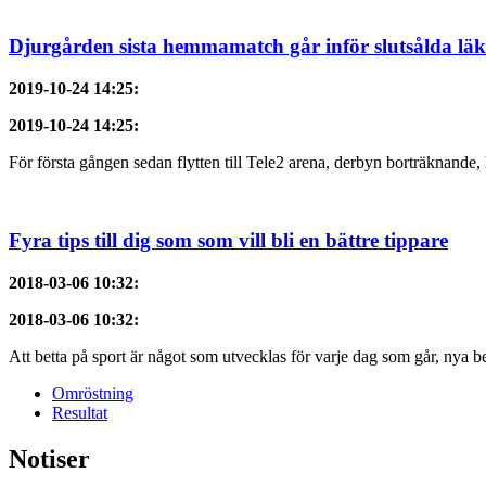
Djurgården sista hemmamatch går inför slutsålda läk
2019-10-24 14:25
:
2019-10-24 14:25
:
För första gången sedan flytten till Tele2 arena, derbyn borträknande, h
Fyra tips till dig som som vill bli en bättre tippare
2018-03-06 10:32
:
2018-03-06 10:32
:
Att betta på sport är något som utvecklas för varje dag som går, nya bet
Omröstning
Resultat
Notiser