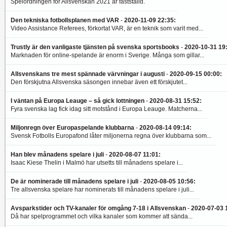
Spelordningen för Allsvenskan 2021 är fastställd.
Den tekniska fotbollsplanen med VAR
-
2020-11-09 22:35
:
Video Assistance Referees, förkortat VAR, är en teknik som varit med...
Trustly är den vanligaste tjänsten på svenska sportsbooks
-
2020-10-31 19
Marknaden för online-spelande är enorm i Sverige. Många som gillar...
Allsvenskans tre mest spännade värvningar i augusti
-
2020-09-15 00:00
:
Den förskjutna Allsvenska säsongen innebar även ett förskjutet...
I väntan på Europa Leauge – så gick lottningen
-
2020-08-31 15:52
:
Fyra svenska lag fick idag sitt motstånd i Europa Leauge. Matcherna...
Miljonregn över Europaspelande klubbarna
-
2020-08-14 09:14
:
Svensk Fotbolls Europafond låter miljonerna regna över klubbarna som...
Han blev månadens spelare i juli
-
2020-08-07 11:01
:
Isaac Kiese Thelin i Malmö har utsetts till månadens spelare i...
De är nominerade till månadens spelare i juli
-
2020-08-05 10:56
:
Tre allsvenska spelare har nominerats till månadens spelare i juli...
Avsparkstider och TV-kanaler för omgång 7-18 i Allsvenskan
-
2020-07-03 
Då har spelprogrammet och vilka kanaler som kommer att sända...