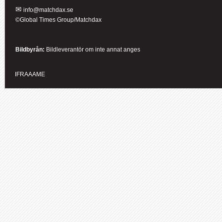
✉
info@matchdax.se
©Global Times Group/Matchdax
Bildbyrån:
B
ildleverantör om inte annat anges
IFRAAAME