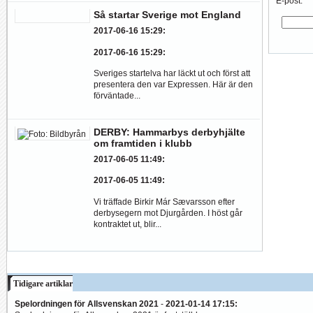
E-post:
Så startar Sverige mot England
2017-06-16 15:29
:
2017-06-16 15:29
:
Sveriges startelva har läckt ut och först att
presentera den var Expressen. Här är den
förväntade...
DERBY: Hammarbys derbyhjälte
om framtiden i klubb
2017-06-05 11:49
:
2017-06-05 11:49
:
Vi träffade Birkir Már Sævarsson efter
derbysegern mot Djurgården. I höst går
kontraktet ut, blir...
Tidigare artiklar
Spelordningen för Allsvenskan 2021
-
2021-01-14 17:15
: