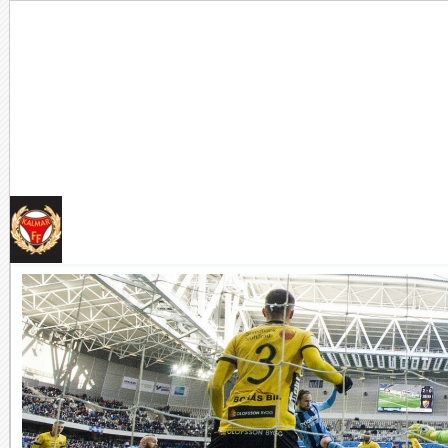
Tankar om KFFs framtid
Efter förlusten borta mot AFC Eskilstuna är det...
Image:
Nystart med Nanne
Så kom då det som väl alla väntat på och...
Image: