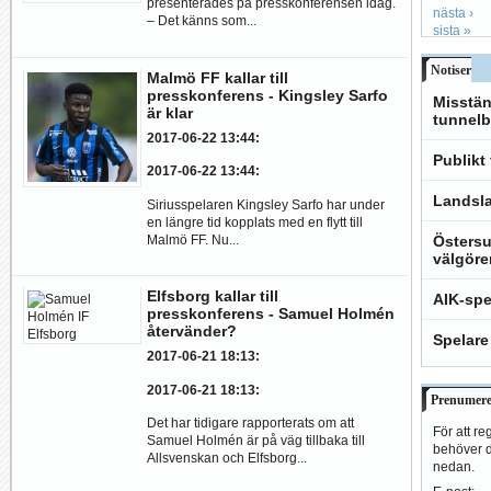
presenterades på presskonferensen idag.
nästa ›
– Det känns som...
sista »
Notiser
Malmö FF kallar till
presskonferens - Kingsley Sarfo
Misstän
är klar
tunnelb
2017-06-22 13:44
:
Publikt
2017-06-22 13:44
:
Landsla
Siriusspelaren Kingsley Sarfo har under
en längre tid kopplats med en flytt till
Malmö FF. Nu...
Östersu
välgöre
Elfsborg kallar till
AIK-spe
presskonferens - Samuel Holmén
återvänder?
Spelare
2017-06-21 18:13
:
2017-06-21 18:13
:
Prenumere
Det har tidigare rapporterats om att
För att re
Samuel Holmén är på väg tillbaka till
behöver du
Allsvenskan och Elfsborg...
nedan.