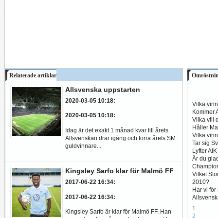
Relaterade artiklar
Omröstni
Allsvenska uppstarten
2020-03-05 10:18
:
Vilka vin
Kommer Al
2020-03-05 10:18
:
Vilka vill
Håller Ma
Idag är det exakt 1 månad kvar till årets
Vilka vin
Allsvenskan drar igång och förra årets SM
Tar sig S
guldvinnare...
Lyfter AI
Är du glad
Champio
Kingsley Sarfo klar för Malmö FF
Vilket St
2010?
2017-06-22 16:34
:
Har vi fö
2017-06-22 16:34
:
Allsvens
1
Kingsley Sarfo är klar för Malmö FF. Han
2