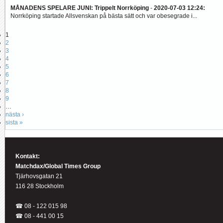
MÅNADENS SPELARE JUNI: Trippelt Norrköping
-
2020-07-03 12:24
:
Norrköping startade Allsvenskan på bästa sätt och var obesegrade i...
1
2
3
4
5
6
7
8
9
…
nästa ›
sista »
Kontakt:
Matchdax/Global Times Group
Tjärhovsgatan 21
116 28 Stockholm
☎ 08 - 122 015 98
☎
08 - 441 00 15