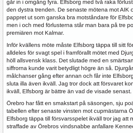
går in i omgång fyra. Elfsborg med två raka förlu
den dystra trenden. De senaste mötena mot AIK 
pappret ut som ganska bra motståndare för Elfsborg, 
men i och med förlusterna står man bara på tre 
premiären mot Kalmar.
Inför kvällens möte måste Elfsborg täppa till sitt f
alldeles för svagt spel i framförallt mötet med Dju
höll allsvensk klass. Det slutade med en smärtsa
siffrorna kunde varit betydligt högre än så. Djurgår
målchanser gång efter annan och får inte Elfsbor
sluta illa även ikväll. Jag tror dock att försvaret k
ikväll, Elfsborg är bättre än vad de visade senast.
Örebro har fått en smakstart på säsongen, sju po
tabellen efter senaste vinsten mot cupmästarna Ö
Elfsborg täppa till försvarsspelet ikväll tror jag att 
straffade av Örebros vindsnabbe anfallare Kenne