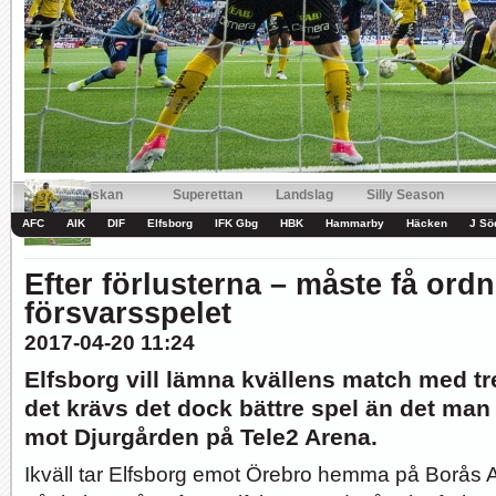
Hur länge orkar Swärdh?
Under en längre tid har kritiken mot Kalmar FFs...
Image:
Bäst i stan efter sex...
Inte för att det kanske har så stor betydelse i...
Image:
Allsvenskan
Superettan
Landslag
Silly Season
AFC
AIK
DIF
Elfsborg
IFK Gbg
HBK
Hammarby
Häcken
J Sö
Efter förlusterna – måste få ord
försvarsspelet
2017-04-20 11:24
Elfsborg vill lämna kvällens match med tre
det krävs det dock bättre spel än det man
mot Djurgården på Tele2 Arena.
Ikväll tar Elfsborg emot Örebro hemma på Borås 