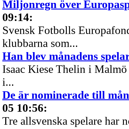
Miljonregn över Europas
09:14
:
Svensk Fotbolls Europafond
klubbarna som...
Han blev månadens spelare
Isaac Kiese Thelin i Malmö 
i...
De är nominerade till måna
05 10:56
:
Tre allsvenska spelare har n