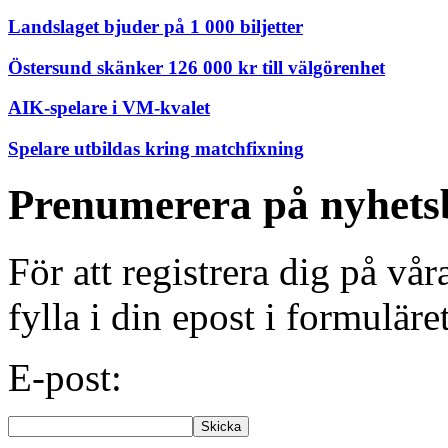
Landslaget bjuder på 1 000 biljetter
Östersund skänker 126 000 kr till välgörenhet
AIK-spelare i VM-kvalet
Spelare utbildas kring matchfixning
Prenumerera på nyhets
För att registrera dig på vå
fylla i din epost i formuläre
E-post: