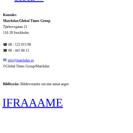
Kontakt:
Matchdax/Global Times Group
Tjärhovsgatan 21
116 28 Stockholm
☎ 08 - 122 015 98
☎
08 - 441 00 15
✉
info@matchdax.se
©Global Times Group/Matchdax
Bildbyrån:
B
ildleverantör om inte annat anges
IFRAAAME