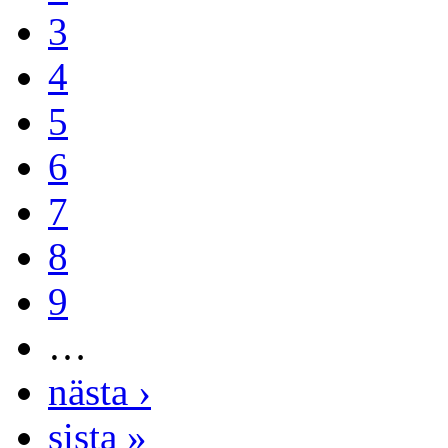
3
4
5
6
7
8
9
…
nästa ›
sista »