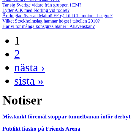
Tar sig Sverige vidare från gruppen i EM?
Lyfter AIK med Norling vid rodret?
Är du glad över att Malmö FF gått till Champions League?
Vilket Stockholmslag hamnar högst i tabellen 2010?
Har vi för många konstgräs planer i Allsvenskan?
1
2
nästa ›
sista »
Notiser
Misstänkt föremål stoppar tunnelbanan inför derbyt
Publikt fiasko på Friends Arena