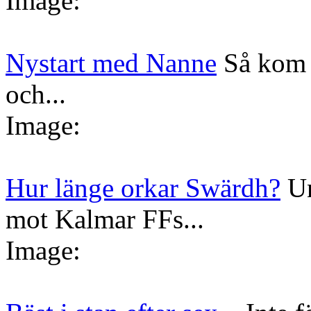
Image:
Nystart med Nanne
Så kom 
och...
Image:
Hur länge orkar Swärdh?
Un
mot Kalmar FFs...
Image: