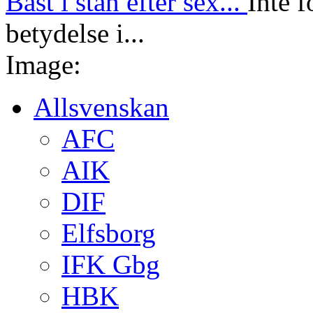
Bäst i stan efter sex...
Inte f
betydelse i...
Image:
Allsvenskan
AFC
AIK
DIF
Elfsborg
IFK Gbg
HBK