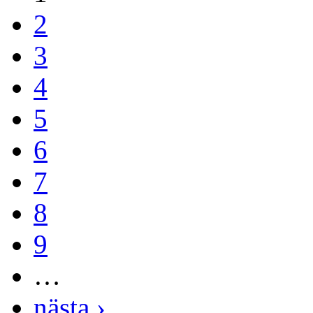
2
3
4
5
6
7
8
9
…
nästa ›