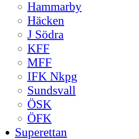
Hammarby
Häcken
J Södra
KFF
MFF
IFK Nkpg
Sundsvall
ÖSK
ÖFK
Superettan