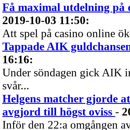
Få maximal utdelning på d
2019-10-03 11:50
:
Att spel på casino online öka
Tappade AIK guldchansen 
16:16
:
Under söndagen gick AIK in 
svår...
Helgens matcher gjorde at
avgjord till högst oviss
-
2
Inför den 22:a omgången av