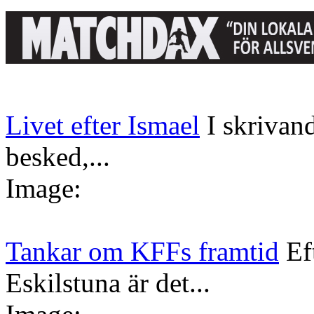
Livet efter Ismael
I skrivan
besked,...
Image:
Tankar om KFFs framtid
Ef
Eskilstuna är det...