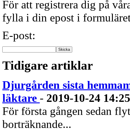
För att registrera dig på vå
fylla i din epost i formuläre
E-post:
Tidigare artiklar
Djurgården sista hemmama
läktare
-
2019-10-24 14:2
För första gången sedan flyt
borträknande...