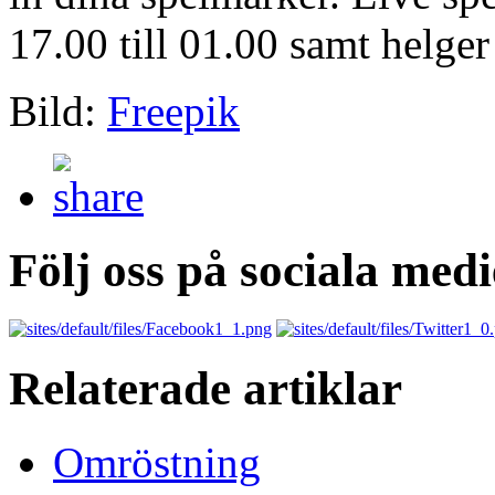
17.00 till 01.00 samt helge
Bild:
Freepik
Följ oss på sociala medi
Relaterade artiklar
Omröstning