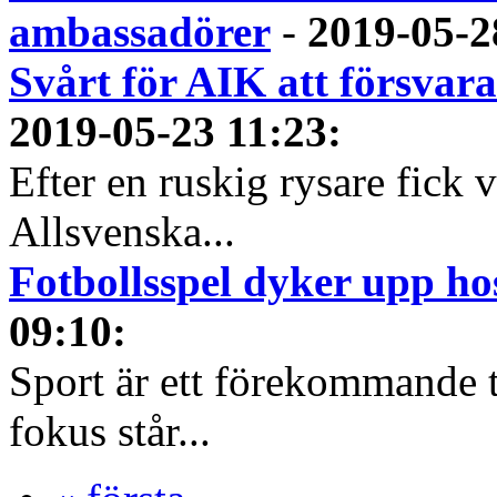
ambassadörer
-
2019-05-2
Svårt för AIK att försvara
2019-05-23 11:23
:
Efter en ruskig rysare fick 
Allsvenska...
Fotbollsspel dyker upp ho
09:10
:
Sport är ett förekommande t
fokus står...