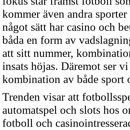
fokus står främst fotboll som
kommer även andra sporter t
något sätt har casino och be
båda en form av vadslagning
att sitt nummer, kombination
insats höjas. Däremot ser v
kombination av både sport 
Trenden visar att fotbollssp
automatspel och slots hos o
fotboll och casinointressera