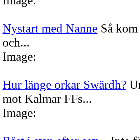
Image:
Nystart med Nanne
Så kom 
och...
Image:
Hur länge orkar Swärdh?
Un
mot Kalmar FFs...
Image: