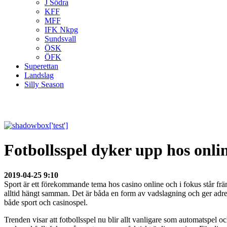
J Södra
KFF
MFF
IFK Nkpg
Sundsvall
ÖSK
ÖFK
Superettan
Landslag
Silly Season
Fotbollsspel dyker upp hos onli
2019-04-25 9:10
Sport är ett förekommande tema hos casino online och i fokus står främ
alltid hängt samman. Det är båda en form av vadslagning och ger adren
både sport och casinospel.
Trenden visar att fotbollsspel nu blir allt vanligare som automatspel oc