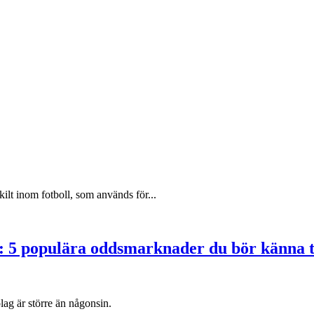
ilt inom fotboll, som används för...
: 5 populära oddsmarknader du bör känna t
lag är större än någonsin.