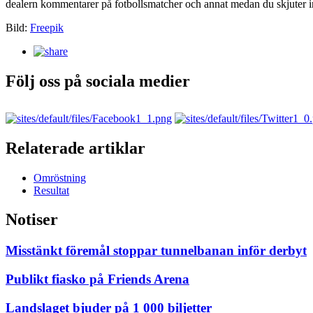
dealern kommentarer på fotbollsmatcher och annat medan du skjuter in 
Bild:
Freepik
Följ oss på sociala medier
Relaterade artiklar
Omröstning
Resultat
Notiser
Misstänkt föremål stoppar tunnelbanan inför derbyt
Publikt fiasko på Friends Arena
Landslaget bjuder på 1 000 biljetter