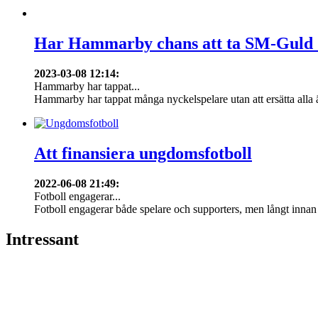
Har Hammarby chans att ta SM-Guld
2023-03-08 12:14
:
Hammarby har tappat...
Hammarby har tappat många nyckelspelare utan att ersätta alla 
Att finansiera ungdomsfotboll
2022-06-08 21:49
:
Fotboll engagerar...
Fotboll engagerar både spelare och supporters, men långt innan f
Intressant