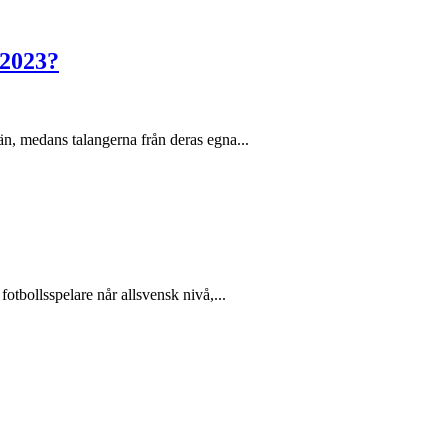
 2023?
än, medans talangerna från deras egna...
otbollsspelare når allsvensk nivå,...