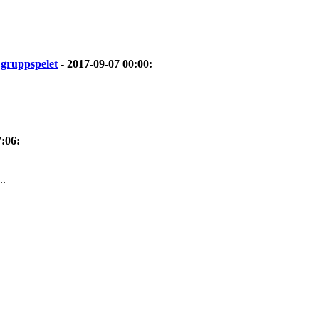
 gruppspelet
-
2017-09-07 00:00
:
7:06
:
.
..