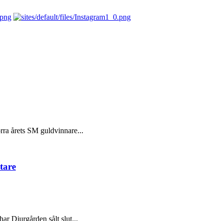
örra årets SM guldvinnare...
tare
ar Djurgården sålt slut...