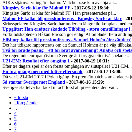
AIK:s stjärnvärvning är i hamn. Matchdax.se kan avslöja att...
Kingsley Sarfo klar för Malmö FF
-
2017-06-22 16:34
:
Kingsley Sarfo är klar för Malmö FF. Han presenterades på...
Malmö FF kallar till presskonferens - Kingsley Sarfo är klar
-
201
Siriusspelaren Kingsley Sarfo har under en längre tid kopplats med en.
Uppgifter: Han ersätter skadade Tibbling - stora omställningar i
Förbundskaptenen Håkan Ericson gör enligt Aftonbladet flera ändringa
Elfsborg kallar till presskonferens - Samuel Holmén återvänder?
Det har tidigare rapporterats om att Samuel Holmén är på väg tillbaka.
Två förlorade poäng – ett förlorat avancemang? Analys och spela
De regerande europamästarna Sverige är i brygga efter två spelade...
U21-EM: Resultat efter omgång 1
-
2017-06-19 10:31
:
Efter tre dagars spel är den första omgången av slutspelet i U21-EM...
En bra poäng men med bitter eftersmak
-
2017-06-17 13:00
:
Då var U21-EM 2017 i Polen igång. En premiärmatch som andades jus
Så startar Sverige mot England
-
2017-06-16 15:29
:
Sveriges startelva har läckt ut och först att presentera den var...
« första
‹ föregående
…
4
5
6
7