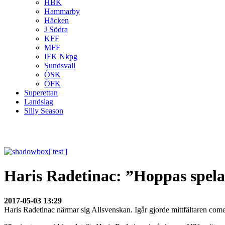
HBK
Hammarby
Häcken
J Södra
KFF
MFF
IFK Nkpg
Sundsvall
ÖSK
ÖFK
Superettan
Landslag
Silly Season
Haris Radetinac: ”Hoppas spela
2017-05-03 13:29
Haris Radetinac närmar sig Allsvenskan. Igår gjorde mittfältaren c