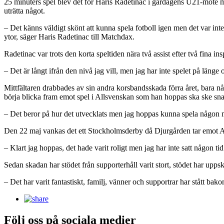
25 minuters spel blev det för Haris Radetinac i gårdagens U21-möte me
uträtta något.
– Det känns väldigt skönt att kunna spela fotboll igen men det var in
ytor, säger Haris Radetinac till Matchdax.
Radetinac var trots den korta speltiden nära två assist efter två fina i
– Det är långt ifrån den nivå jag vill, men jag har inte spelet på länge 
Mittfältaren drabbades av sin andra korsbandsskada förra året, bara n
börja blicka fram emot spel i Allsvenskan som han hoppas ska ske sna
– Det beror på hur det utvecklats men jag hoppas kunna spela någon 
Den 22 maj vankas det ett Stockholmsderby då Djurgården tar emot 
– Klart jag hoppas, det hade varit roligt men jag har inte satt någon tid
Sedan skadan har stödet från supporterhåll varit stort, stödet har uppsk
– Det har varit fantastiskt, familj, vänner och supportrar har stått ba
Följ oss på sociala medier