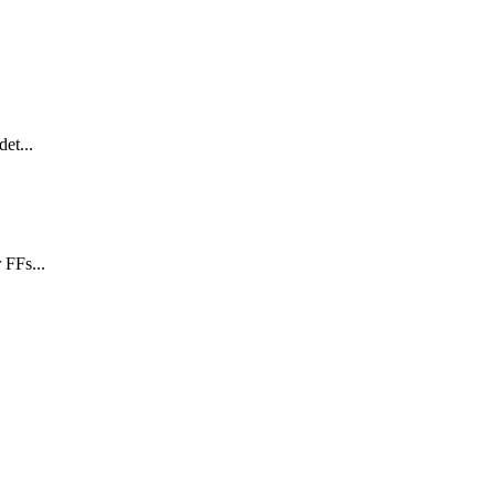
et...
 FFs...