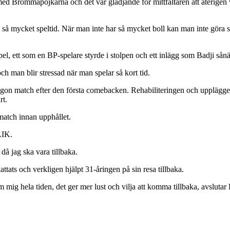
d Brommapojkarna och det var glädjande för mittfältaren att återigen v
te så mycket speltid. När man inte har så mycket boll kan man inte göra 
nspel, ett som en BP-spelare styrde i stolpen och ett inlägg som Badji sån
och man blir stressad när man spelar så kort tid.
ågon match efter den första comebacken. Rehabiliteringen och upplägget 
rt.
match innan upphållet.
AIK.
 då jag ska vara tillbaka.
attats och verkligen hjälpt 31-åringen på sin resa tillbaka.
kom mig hela tiden, det ger mer lust och vilja att komma tillbaka, avsluta