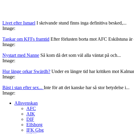
Livet efter Ismael
I skrivande stund finns inga definitiva besked,...
Image:
Tankar om KFFs framtid
Efter förlusten borta mot AFC Eskilstuna är d
Image:
Nystart med Nanne
Så kom då det som väl alla väntat på och...
Image:
Hur länge orkar Swärdh?
Under en längre tid har kritiken mot Kalmar
Image:
Bäst i stan efter sex...
Inte för att det kanske har så stor betydelse i...
Image:
Allsvenskan
AFC
AIK
DIF
Elfsborg
IFK Gbg