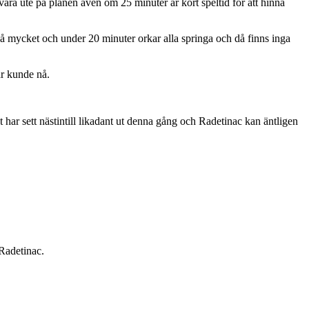
ara ute på planen även om 25 minuter är kort speltid för att hinna
så mycket och under 20 minuter orkar alla springa och då finns inga
är kunde nå.
har sett nästintill likadant ut denna gång och Radetinac kan äntligen
r Radetinac.