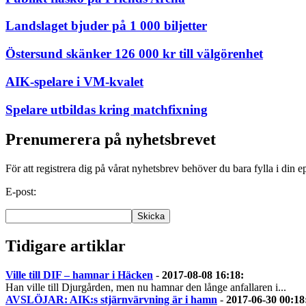
Landslaget bjuder på 1 000 biljetter
Östersund skänker 126 000 kr till välgörenhet
AIK-spelare i VM-kvalet
Spelare utbildas kring matchfixning
Prenumerera på nyhetsbrevet
För att registrera dig på vårat nyhetsbrev behöver du bara fylla i din e
E-post:
Tidigare artiklar
Ville till DIF – hamnar i Häcken
-
2017-08-08 16:18
:
Han ville till Djurgården, men nu hamnar den långe anfallaren i...
AVSLÖJAR: AIK:s stjärnvärvning är i hamn
-
2017-06-30 00:18