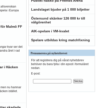
Publikt fiasko på Friends Arena
i allsvenskan
Landslaget bjuder på 1 000 biljetter
 spela i Europa
Östersund skänker 126 000 kr till
välgörenhet
e för Malmö FF
AIK-spelare i VM-kvalet
Spelare utbildas kring matchfixning
ngar kvar ser det
andra året i rad
Prenumerera på nyhetsbrevet
För att registrera dig på vårat nyhetsbrev
behöver du bara fylla i din epost i formuläret
nar i Häcken
nedan.
E-post:
n, men nu hamnar
cken istället.
ätter skadade