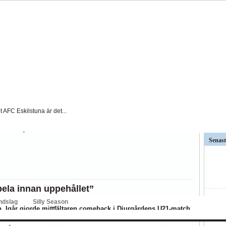
t AFC Eskilstuna är det...
väntat på och...
Senast
ar kritiken mot Kalmar FFs...
så stor betydelse i...
ela innan uppehållet”
ndslag
Silly Season
. Igår gjorde mittfältaren comeback i Djurgårdens U21-match
BK
Hammarby
Häcken
J Södra
KFF
MFF
IFK Nkpg
Sundsvall
ÖS
 på allsvenskt spel inom en snar framtid.