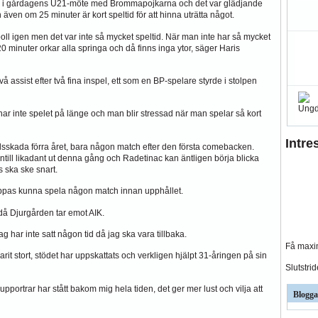
nac i gårdagens U21-möte med Brommapojkarna och det var glädjande
n även om 25 minuter är kort speltid för att hinna uträtta något.
boll igen men det var inte så mycket speltid. När man inte har så mycket
 minuter orkar alla springa och då finns inga ytor, säger Haris
å assist efter två fina inspel, ett som en BP-spelare styrde i stolpen
g har inte spelet på länge och man blir stressad när man spelar så kort
Intre
dsskada förra året, bara någon match efter den första comebacken.
ntill likadant ut denna gång och Radetinac kan äntligen börja blicka
 ska ske snart.
oppas kunna spela någon match innan upphållet.
å Djurgården tar emot AIK.
ag har inte satt någon tid då jag ska vara tillbaka.
Få maxim
it stort, stödet har uppskattats och verkligen hjälpt 31-åringen på sin
Slutstri
supportrar har stått bakom mig hela tiden, det ger mer lust och vilja att
Blogga