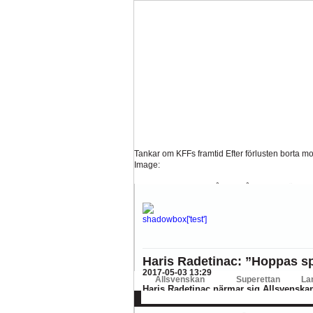
Tankar om KFFs framtid
Efter förlusten borta mo
Image:
Nystart med Nanne
Så kom då det som väl alla 
Image:
Hur länge orkar Swärdh?
Under en längre tid h
Image:
Bäst i stan efter sex...
Inte för att det kanske har 
Haris Radetinac: ”Hoppas sp
Image:
2017-05-03 13:29
Allsvenskan
Superettan
La
Haris Radetinac närmar sig Allsvenskan
AFC
AIK
DIF
Elfsborg
IFK Gbg
H
mot Brommapojkarna och nu hoppas han