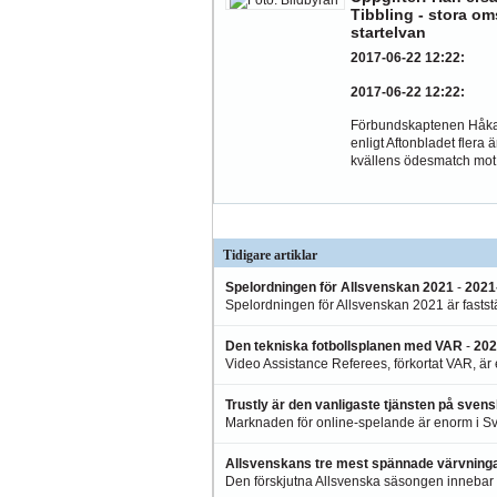
Tibbling - stora oms
startelvan
2017-06-22 12:22
:
2017-06-22 12:22
:
Förbundskaptenen Håka
enligt Aftonbladet flera ä
kvällens ödesmatch mot.
Tidigare artiklar
Spelordningen för Allsvenskan 2021
-
2021
Spelordningen för Allsvenskan 2021 är faststä
Den tekniska fotbollsplanen med VAR
-
202
Video Assistance Referees, förkortat VAR, är 
Trustly är den vanligaste tjänsten på sve
Marknaden för online-spelande är enorm i Sve
Allsvenskans tre mest spännade värvninga
Den förskjutna Allsvenska säsongen innebar äv