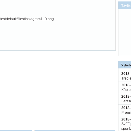
Tävlin
Nyhets
2018-
Tredj
2018-
Köp bi
2018-
Larss
2018-
Premi
2018-
SvFF p
sportl