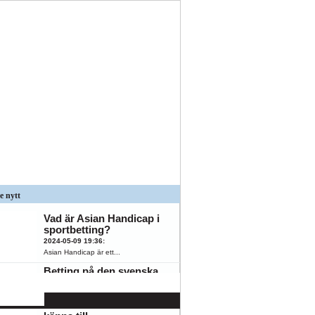
e nytt
Vad är Asian Handicap i
sportbetting?
2024-05-09 19:36
:
Asian Handicap är ett...
Betting på den svenska
spelmarknaden: 5
populära
K
ÖFK
oddsmarknader du bör