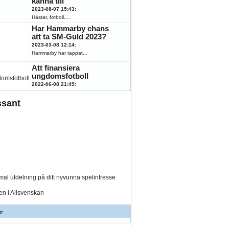
känna till
2023-08-07 15:43
:
Hästar, fotboll,...
Har Hammarby chans
att ta SM-Guld 2023?
2023-03-08 12:14
:
Hammarby har tappat...
Att finansiera
ungdomsfotboll
2022-06-08 21:49
:
Fotboll engagerar...
ssant
al utdelning på ditt nyvunna spelintresse
den i Allsvenskan
r