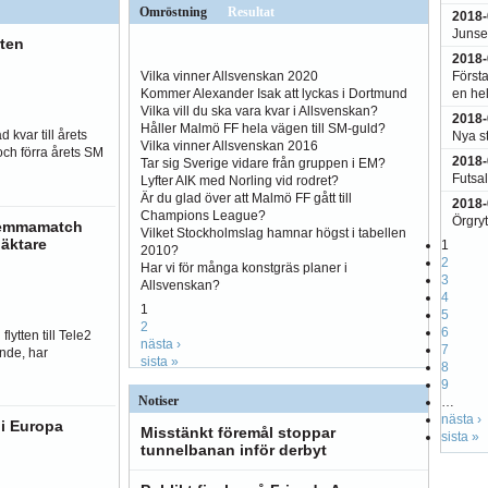
Omröstning
Resultat
2018-
Junsel
ten
2018-
Första
Vilka vinner Allsvenskan 2020
en hel
Kommer Alexander Isak att lyckas i Dortmund
Vilka vill du ska vara kvar i Allsvenskan?
2018-
Håller Malmö FF hela vägen till SM-guld?
 kvar till årets
Nya s
Vilka vinner Allsvenskan 2016
och förra årets SM
2018-
Tar sig Sverige vidare från gruppen i EM?
Futsal
Lyfter AIK med Norling vid rodret?
Är du glad över att Malmö FF gått till
2018-
Champions League?
Örgryt
hemmamatch
Vilket Stockholmslag hamnar högst i tabellen
läktare
1
2010?
2
Har vi för många konstgräs planer i
3
Allsvenskan?
4
1
5
2
6
lytten till Tele2
nästa ›
7
nde, har
sista »
8
9
Notiser
…
nästa ›
 i Europa
Misstänkt föremål stoppar
sista »
tunnelbanan inför derbyt