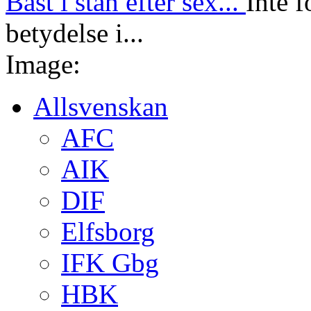
Bäst i stan efter sex...
Inte f
betydelse i...
Image:
Allsvenskan
AFC
AIK
DIF
Elfsborg
IFK Gbg
HBK