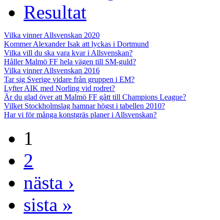
Resultat
Vilka vinner Allsvenskan 2020
Kommer Alexander Isak att lyckas i Dortmund
Vilka vill du ska vara kvar i Allsvenskan?
Håller Malmö FF hela vägen till SM-guld?
Vilka vinner Allsvenskan 2016
Tar sig Sverige vidare från gruppen i EM?
Lyfter AIK med Norling vid rodret?
Är du glad över att Malmö FF gått till Champions League?
Vilket Stockholmslag hamnar högst i tabellen 2010?
Har vi för många konstgräs planer i Allsvenskan?
1
2
nästa ›
sista »