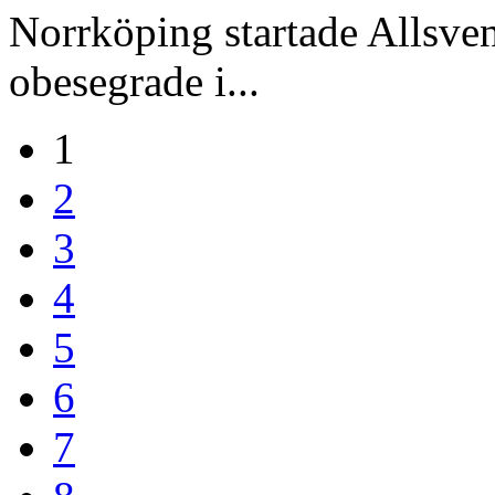
Norrköping startade Allsven
obesegrade i...
1
2
3
4
5
6
7