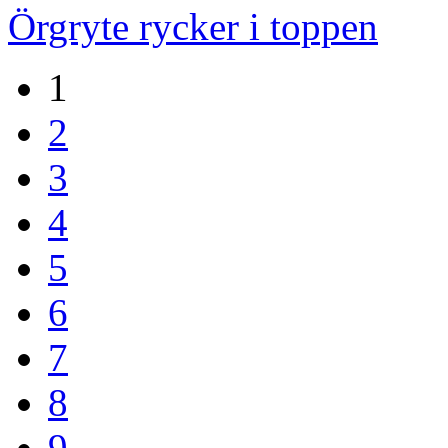
Örgryte rycker i toppen
1
2
3
4
5
6
7
8
9