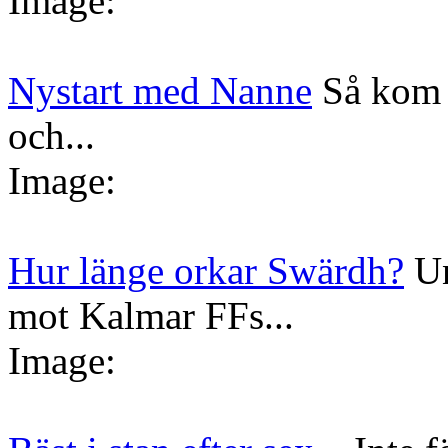
Image:
Nystart med Nanne
Så kom 
och...
Image:
Hur länge orkar Swärdh?
Un
mot Kalmar FFs...
Image: