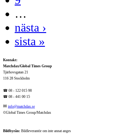
…
nästa ›
sista »
Kontakt:
Matchdax/Global Times Group
Tjärhovsgatan 21
116 28 Stockholm
☎ 08 - 122 015 98
☎
08 - 441 00 15
✉
info@matchdax.se
©Global Times Group/Matchdax
Bildbyrån:
B
ildleverantör om inte annat anges