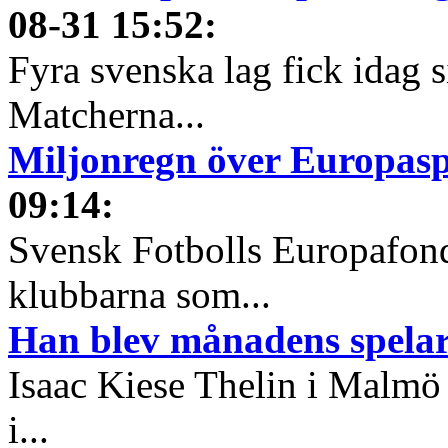
08-31 15:52
:
Fyra svenska lag fick idag 
Matcherna...
Miljonregn över Europas
09:14
:
Svensk Fotbolls Europafond
klubbarna som...
Han blev månadens spelare
Isaac Kiese Thelin i Malmö 
i...