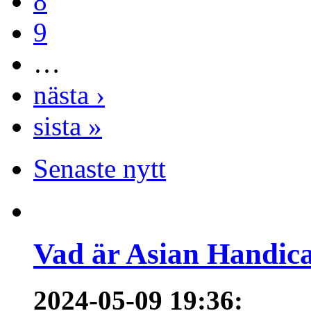
8
9
…
nästa ›
sista »
Senaste nytt
Vad är Asian Handica
2024-05-09 19:36
: