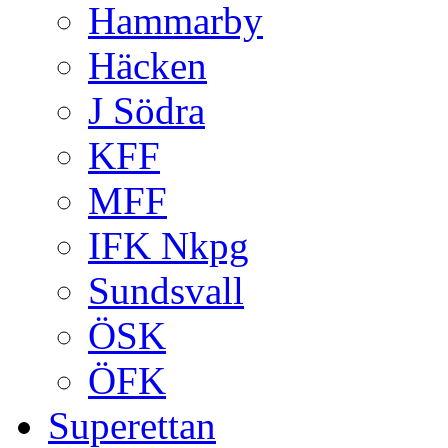
Hammarby
Häcken
J Södra
KFF
MFF
IFK Nkpg
Sundsvall
ÖSK
ÖFK
Superettan