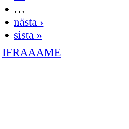
…
nästa ›
sista »
IFRAAAME