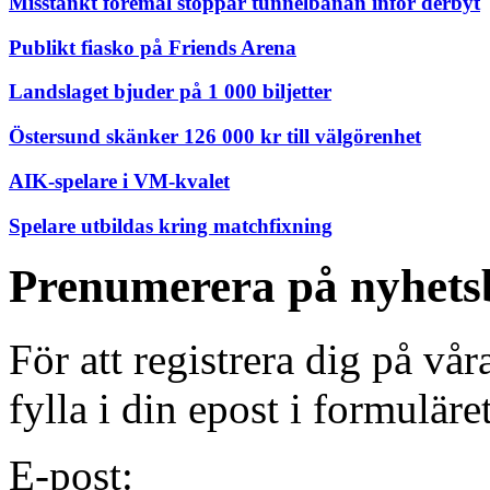
Misstänkt föremål stoppar tunnelbanan inför derbyt
Publikt fiasko på Friends Arena
Landslaget bjuder på 1 000 biljetter
Östersund skänker 126 000 kr till välgörenhet
AIK-spelare i VM-kvalet
Spelare utbildas kring matchfixning
Prenumerera på nyhets
För att registrera dig på vå
fylla i din epost i formuläre
E-post: