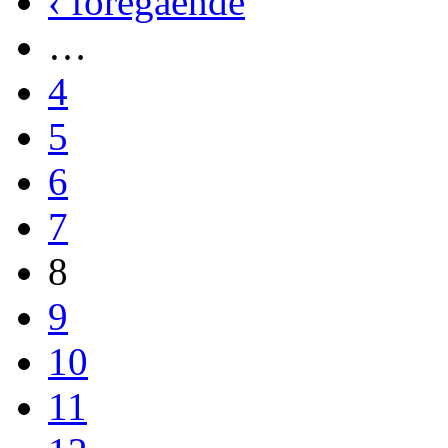
‹ föregående
…
4
5
6
7
8
9
10
11