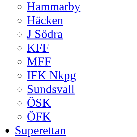
Hammarby
Häcken
J Södra
KFF
MFF
IFK Nkpg
Sundsvall
ÖSK
ÖFK
Superettan