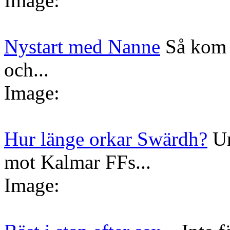
Image:
Nystart med Nanne
Så kom 
och...
Image:
Hur länge orkar Swärdh?
Un
mot Kalmar FFs...
Image: