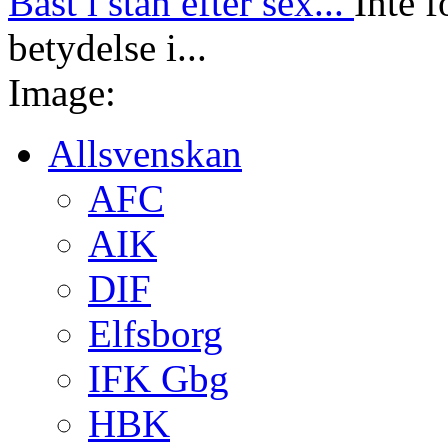
Bäst i stan efter sex...
Inte f
betydelse i...
Image:
Allsvenskan
AFC
AIK
DIF
Elfsborg
IFK Gbg
HBK