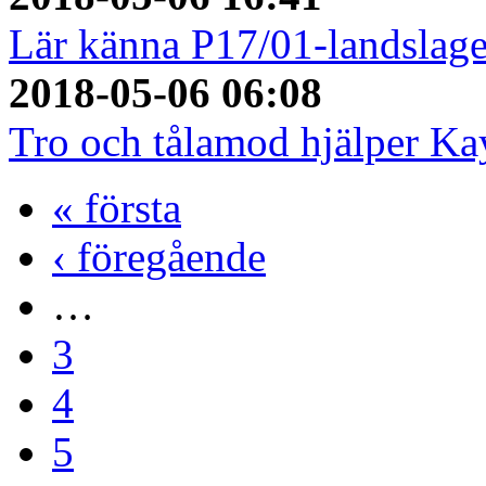
Lär känna P17/01-landslage
2018-05-06 06:08
Tro och tålamod hjälper Ka
« första
‹ föregående
…
3
4
5