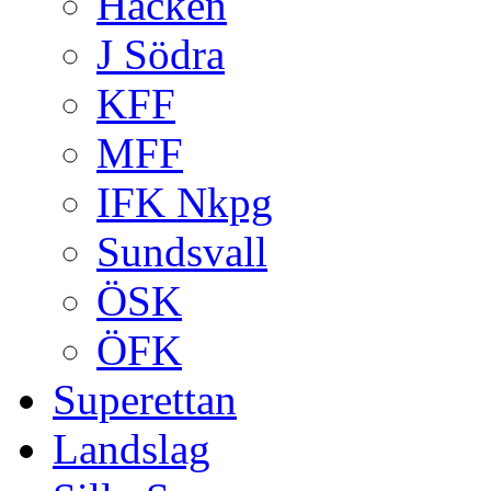
Häcken
J Södra
KFF
MFF
IFK Nkpg
Sundsvall
ÖSK
ÖFK
Superettan
Landslag