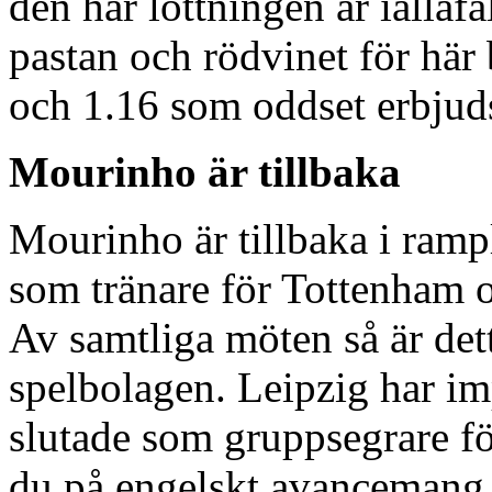
den här lottningen är iallaf
pastan och rödvinet för här 
och 1.16 som oddset erbjuds
Mourinho är tillbaka
Mourinho är tillbaka i ramplj
som tränare för Tottenham o
Av samtliga möten så är det
spelbolagen. Leipzig har i
slutade som gruppsegrare fö
du på engelskt avancemang 