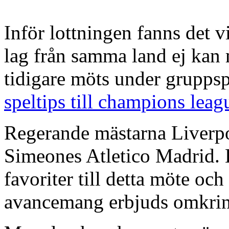
Inför lottningen fanns det v
lag från samma land ej kan 
tidigare möts under grupps
speltips till champions leag
Regerande mästarna Liverpo
Simeones Atletico Madrid. 
favoriter till detta möte och
avancemang erbjuds omkring