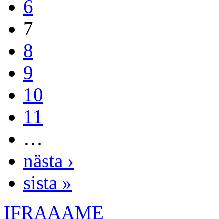
6
7
8
9
10
11
…
nästa ›
sista »
IFRAAAME