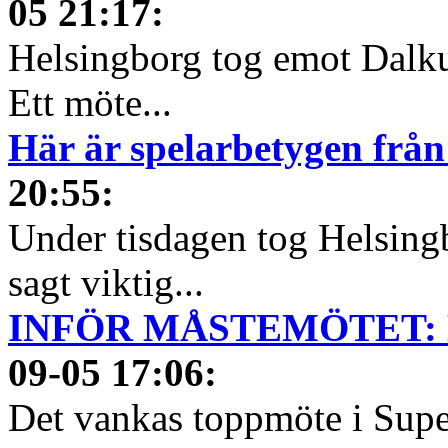
05 21:17
:
Helsingborg tog emot Dalkur
Ett möte...
Här är spelarbetygen frå
20:55
:
Under tisdagen tog Helsing
sagt viktig...
INFÖR MÅSTEMÖTET: He
09-05 17:06
:
Det vankas toppmöte i Super