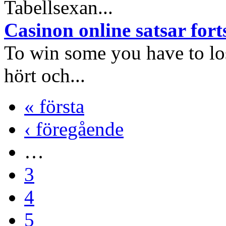
Tabellsexan...
Casinon online satsar fort
To win some you have to los
hört och...
« första
‹ föregående
…
3
4
5