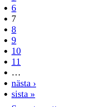
6
7
8
9
10
11
…
nästa ›
sista »