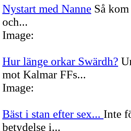
Nystart med Nanne
Så kom 
och...
Image:
Hur länge orkar Swärdh?
Un
mot Kalmar FFs...
Image:
Bäst i stan efter sex...
Inte f
betydelse i...