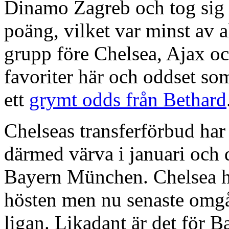
Dinamo Zagreb och tog sig 
poäng, vilket var minst av a
grupp före Chelsea, Ajax oc
favoriter här och oddset som
ett
grymt odds från Bethard
Chelseas transferförbud ha
därmed värva i januari och
Bayern München. Chelsea har
hösten men nu senaste omgå
ligan. Likadant är det för