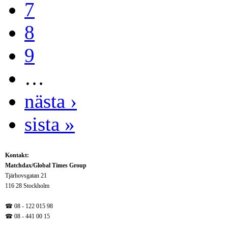
7
8
9
…
nästa ›
sista »
Kontakt:
Matchdax/Global Times Group
Tjärhovsgatan 21
116 28 Stockholm
☎ 08 - 122 015 98
☎
08 - 441 00 15