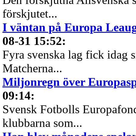
förskjutet...
I väntan på Europa Leauge
08-31 15:52
:
Fyra svenska lag fick idag 
Matcherna...
Miljonregn över Europas
09:14
:
Svensk Fotbolls Europafond
klubbarna som...