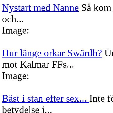
Nystart med Nanne
Så kom 
och...
Image:
Hur länge orkar Swärdh?
Un
mot Kalmar FFs...
Image:
Bäst i stan efter sex...
Inte f
betydelse i...