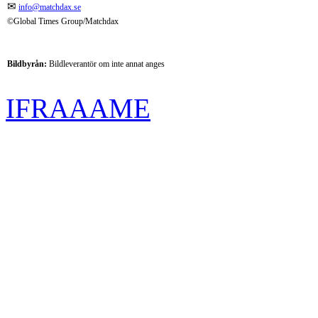
✉
info@matchdax.se
©Global Times Group/Matchdax
Bildbyrån:
B
ildleverantör om inte annat anges
IFRAAAME