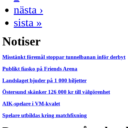
nästa ›
sista »
Notiser
Misstänkt föremål stoppar tunnelbanan inför derbyt
Publikt fiasko på Friends Arena
Landslaget bjuder på 1 000 biljetter
Östersund skänker 126 000 kr till välgörenhet
AIK-spelare i VM-kvalet
Spelare utbildas kring matchfixning