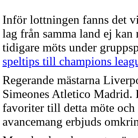
Inför lottningen fanns det v
lag från samma land ej kan 
tidigare möts under grupps
speltips till champions leag
Regerande mästarna Liverpo
Simeones Atletico Madrid. 
favoriter till detta möte och
avancemang erbjuds omkring