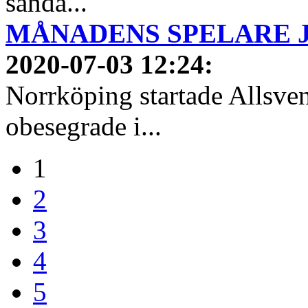
sända...
MÅNADENS SPELARE JUN
2020-07-03 12:24
:
Norrköping startade Allsven
obesegrade i...
1
2
3
4
5