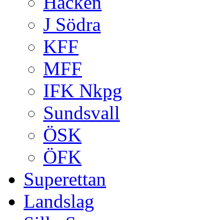
Häcken
J Södra
KFF
MFF
IFK Nkpg
Sundsvall
ÖSK
ÖFK
Superettan
Landslag