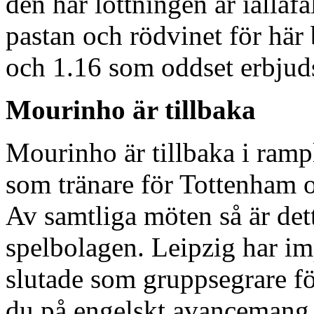
den här lottningen är iallaf
pastan och rödvinet för här 
och 1.16 som oddset erbjuds
Mourinho är tillbaka
Mourinho är tillbaka i ramplj
som tränare för Tottenham o
Av samtliga möten så är det
spelbolagen. Leipzig har i
slutade som gruppsegrare fö
du på engelskt avancemang 