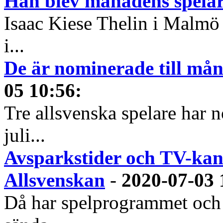
Han blev månadens spelare
Isaac Kiese Thelin i Malmö 
i...
De är nominerade till måna
05 10:56
:
Tre allsvenska spelare har n
juli...
Avsparkstider och TV-kan
Allsvenskan
-
2020-07-03 
Då har spelprogrammet och