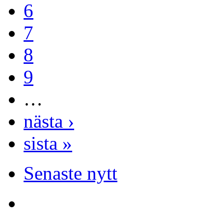
6
7
8
9
…
nästa ›
sista »
Senaste nytt