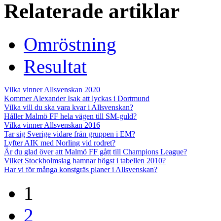
Relaterade artiklar
Omröstning
Resultat
Vilka vinner Allsvenskan 2020
Kommer Alexander Isak att lyckas i Dortmund
Vilka vill du ska vara kvar i Allsvenskan?
Håller Malmö FF hela vägen till SM-guld?
Vilka vinner Allsvenskan 2016
Tar sig Sverige vidare från gruppen i EM?
Lyfter AIK med Norling vid rodret?
Är du glad över att Malmö FF gått till Champions League?
Vilket Stockholmslag hamnar högst i tabellen 2010?
Har vi för många konstgräs planer i Allsvenskan?
1
2