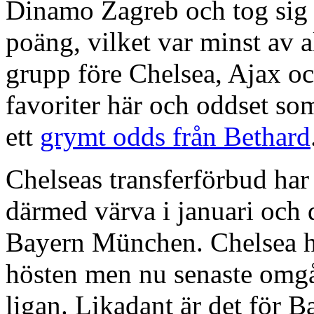
Dinamo Zagreb och tog sig 
poäng, vilket var minst av a
grupp före Chelsea, Ajax oc
favoriter här och oddset som
ett
grymt odds från Bethard
Chelseas transferförbud ha
därmed värva i januari och
Bayern München. Chelsea har
hösten men nu senaste omgå
ligan. Likadant är det för