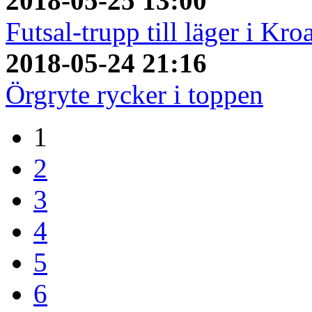
2018-05-25 13:00
Futsal-trupp till läger i Kro
2018-05-24 21:16
Örgryte rycker i toppen
1
2
3
4
5
6