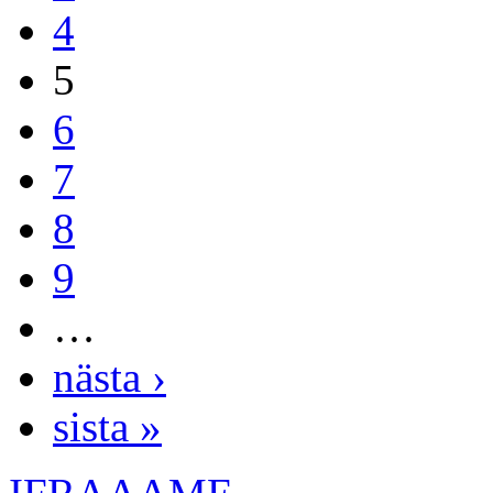
4
5
6
7
8
9
…
nästa ›
sista »