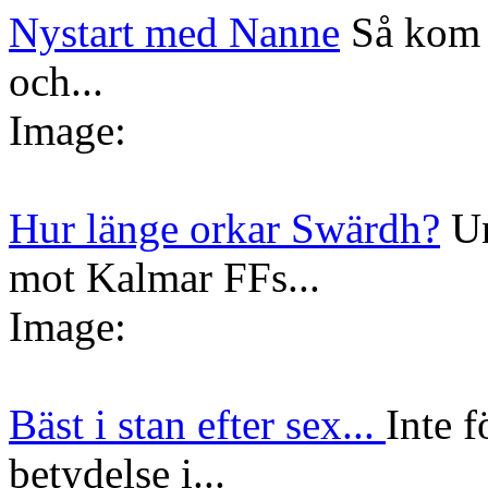
Nystart med Nanne
Så kom 
och...
Image:
Hur länge orkar Swärdh?
Un
mot Kalmar FFs...
Image:
Bäst i stan efter sex...
Inte f
betydelse i...