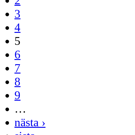
2
3
4
5
6
7
8
9
…
nästa ›