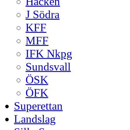
Häcken
J Södra
KFF
MFF
IFK Nkpg
Sundsvall
ÖSK
ÖFK
Superettan
Landslag