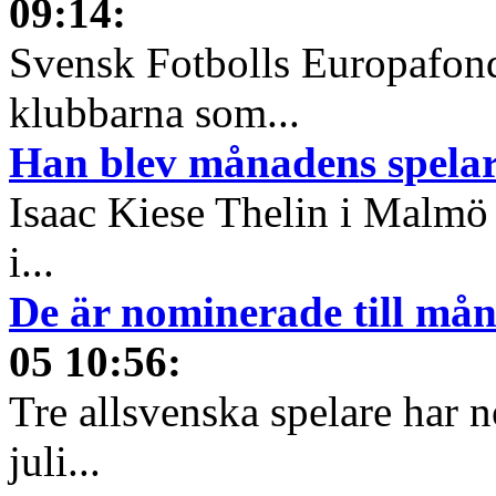
09:14
:
Svensk Fotbolls Europafond
klubbarna som...
Han blev månadens spelare
Isaac Kiese Thelin i Malmö 
i...
De är nominerade till måna
05 10:56
:
Tre allsvenska spelare har n
juli...