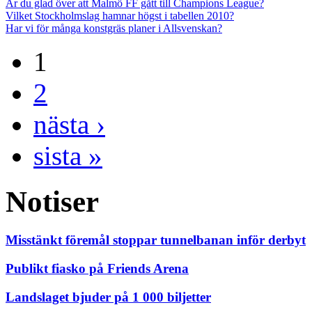
Är du glad över att Malmö FF gått till Champions League?
Vilket Stockholmslag hamnar högst i tabellen 2010?
Har vi för många konstgräs planer i Allsvenskan?
1
2
nästa ›
sista »
Notiser
Misstänkt föremål stoppar tunnelbanan inför derbyt
Publikt fiasko på Friends Arena
Landslaget bjuder på 1 000 biljetter