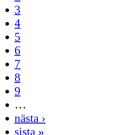
3
4
5
6
7
8
9
…
nästa ›
sista »