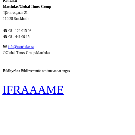
Kontakt:
Matchdax/Global Times Group
Tjärhovsgatan 21
116 28 Stockholm
☎ 08 - 122 015 98
☎
08 - 441 00 15
✉
info@matchdax.se
©Global Times Group/Matchdax
Bildbyrån:
B
ildleverantör om inte annat anges
IFRAAAME