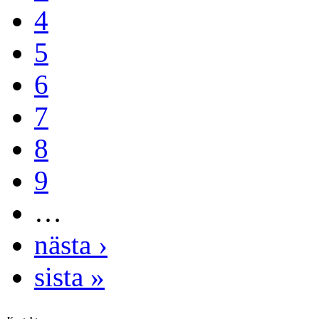
4
5
6
7
8
9
…
nästa ›
sista »