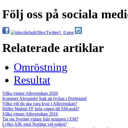
Följ oss på sociala medi
Relaterade artiklar
Omröstning
Resultat
Vilka vinner Allsvenskan 2020
Kommer Alexander Isak att lyckas i Dortmund
Vilka vill du ska vara kvar i Allsvenskan?
Håller Malmö FF hela vägen till SM-guld?
Vilka vinner Allsvenskan 2016
Tar sig Sverige vidare från gruppen i EM?
Lyfter AIK med Norling vid rodret?