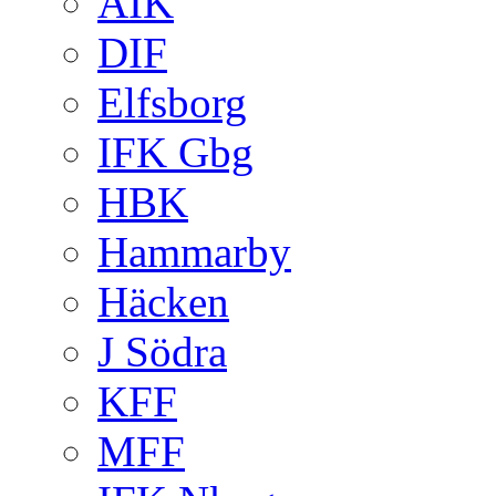
AIK
DIF
Elfsborg
IFK Gbg
HBK
Hammarby
Häcken
J Södra
KFF
MFF