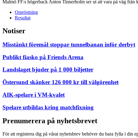
Malmö FF:s högerback Anton Tinnerholm ser ut att vara på väg från kl
Omröstning
Resultat
Notiser
Misstänkt föremål stoppar tunnelbanan inför derbyt
Publikt fiasko på Friends Arena
Landslaget bjuder på 1 000 biljetter
Östersund skänker 126 000 kr till välgörenhet
AIK-spelare i VM-kvalet
Spelare utbildas kring matchfixning
Prenumerera på nyhetsbrevet
För att registrera dig på vårat nyhetsbrev behöver du bara fylla i din e