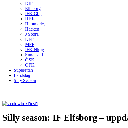
DIF
Elfsborg
IFK Gbg
HBK
Hammarby
Häcken
J Södra
KFF
MFF
IFK Nkpg
Sundsvall
ÖSK
ÖFK
Superettan
Landslag
Silly Season
Silly season: IF Elfsborg – uppd