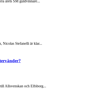
örra årets SM guldvinnare...
 Nicolas Stefanelli är klar...
återvänder?
till Allsvenskan och Elfsborg...