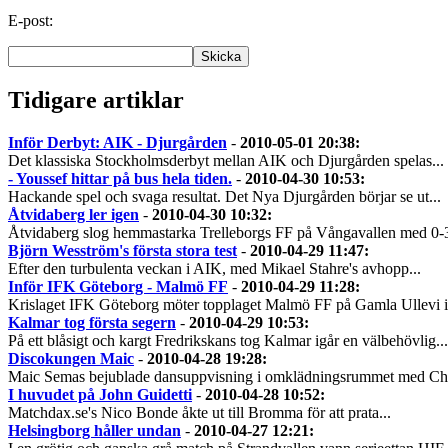
E-post:
Tidigare artiklar
Inför Derbyt: AIK - Djurgården
-
2010-05-01 20:38
:
Det klassiska Stockholmsderbyt mellan AIK och Djurgården spelas...
- Youssef hittar på bus hela tiden.
-
2010-04-30 10:53
:
Hackande spel och svaga resultat. Det Nya Djurgården börjar se ut...
Åtvidaberg ler igen
-
2010-04-30 10:32
:
Åtvidaberg slog hemmastarka Trelleborgs FF på Vångavallen med 0-3.
Björn Wesström's första stora test
-
2010-04-29 11:47
:
Efter den turbulenta veckan i AIK, med Mikael Stahre's avhopp...
Inför IFK Göteborg - Malmö FF
-
2010-04-29 11:28
:
Krislaget IFK Göteborg möter topplaget Malmö FF på Gamla Ullevi i 
Kalmar tog första segern
-
2010-04-29 10:53
:
På ett blåsigt och kargt Fredrikskans tog Kalmar igår en välbehövlig...
Discokungen Maic
-
2010-04-28 19:28
:
Maic Semas bejublade dansuppvisning i omklädningsrummet med Char
I huvudet på John Guidetti
-
2010-04-28 10:52
:
Matchdax.se's Nico Bonde åkte ut till Bromma för att prata...
Helsingborg håller undan
-
2010-04-27 12:21
: