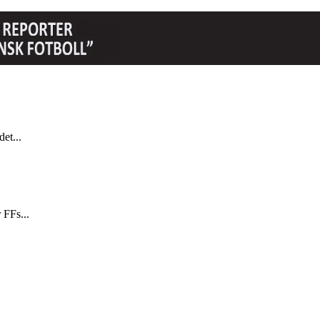
et...
 FFs...