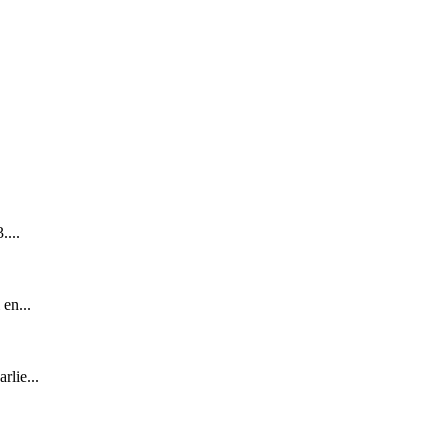
...
en...
lie...