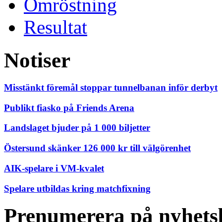
Omröstning
Resultat
Notiser
Misstänkt föremål stoppar tunnelbanan inför derbyt
Publikt fiasko på Friends Arena
Landslaget bjuder på 1 000 biljetter
Östersund skänker 126 000 kr till välgörenhet
AIK-spelare i VM-kvalet
Spelare utbildas kring matchfixning
Prenumerera på nyhets