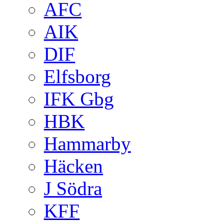
AFC
AIK
DIF
Elfsborg
IFK Gbg
HBK
Hammarby
Häcken
J Södra
KFF