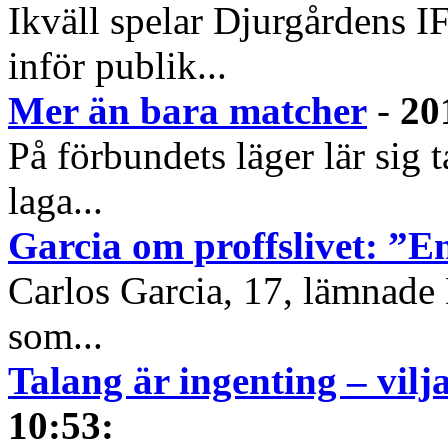
Ikväll spelar Djurgårdens 
inför publik...
Mer än bara matcher
-
20
På förbundets läger lär sig 
laga...
Garcia om proffslivet: ”
Carlos Garcia, 17, lämnade D
som...
Talang är ingenting – vilja
10:53
: