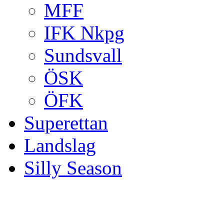
MFF
IFK Nkpg
Sundsvall
ÖSK
ÖFK
Superettan
Landslag
Silly Season