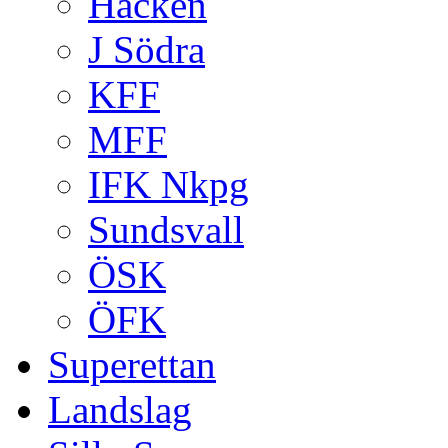
Häcken
J Södra
KFF
MFF
IFK Nkpg
Sundsvall
ÖSK
ÖFK
Superettan
Landslag