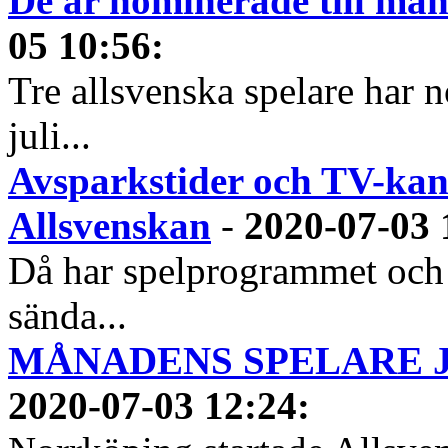
De är nominerade till måna
05 10:56
:
Tre allsvenska spelare har n
juli...
Avsparkstider och TV-kan
Allsvenskan
-
2020-07-03 
Då har spelprogrammet och
sända...
MÅNADENS SPELARE JUN
2020-07-03 12:24
: