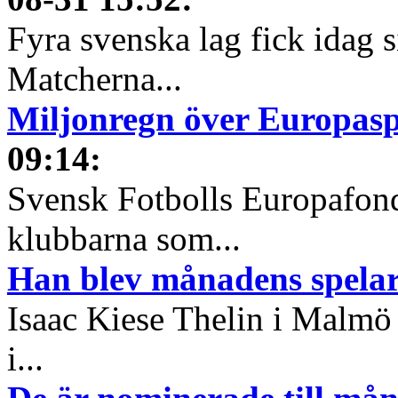
Fyra svenska lag fick idag 
Matcherna...
Miljonregn över Europas
09:14
:
Svensk Fotbolls Europafond
klubbarna som...
Han blev månadens spelare
Isaac Kiese Thelin i Malmö 
i...