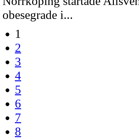
Norrköping startade Allsven
obesegrade i...
1
2
3
4
5
6
7
8