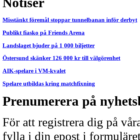
Notiser
Misstänkt föremål stoppar tunnelbanan inför derbyt
Publikt fiasko på Friends Arena
Landslaget bjuder på 1 000 biljetter
Östersund skänker 126 000 kr till välgörenhet
AIK-spelare i VM-kvalet
Spelare utbildas kring matchfixning
Prenumerera på nyhets
För att registrera dig på vå
fylla i din epost i formuläre