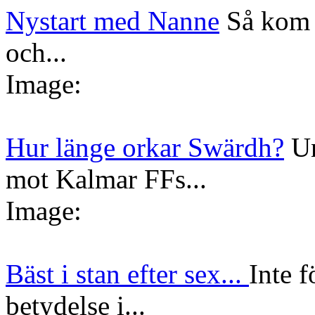
Nystart med Nanne
Så kom 
och...
Image:
Hur länge orkar Swärdh?
Un
mot Kalmar FFs...
Image:
Bäst i stan efter sex...
Inte f
betydelse i...