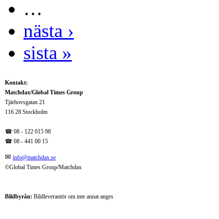
…
nästa ›
sista »
Kontakt:
Matchdax/Global Times Group
Tjärhovsgatan 21
116 28 Stockholm
☎ 08 - 122 015 98
☎
08 - 441 00 15
✉
info@matchdax.se
©Global Times Group/Matchdax
Bildbyrån:
B
ildleverantör om inte annat anges