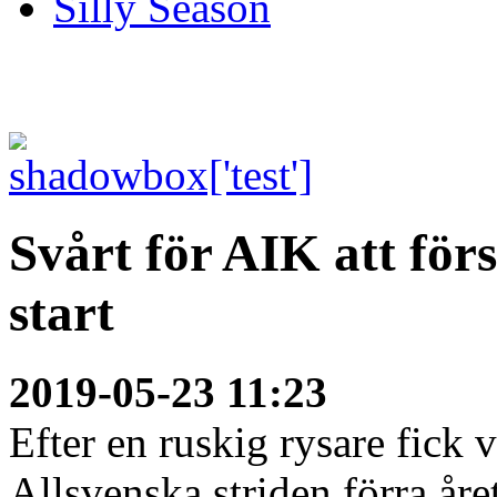
Silly Season
Svårt för AIK att för
start
2019-05-23 11:23
Efter en ruskig rysare fick 
Allsvenska striden förra åre