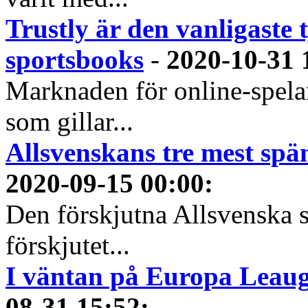
Trustly är den vanligaste 
sportsbooks
-
2020-10-31 
Marknaden för online-spela
som gillar...
Allsvenskans tre mest spä
2020-09-15 00:00
:
Den förskjutna Allsvenska 
förskjutet...
I väntan på Europa Leauge
08-31 15:52
: