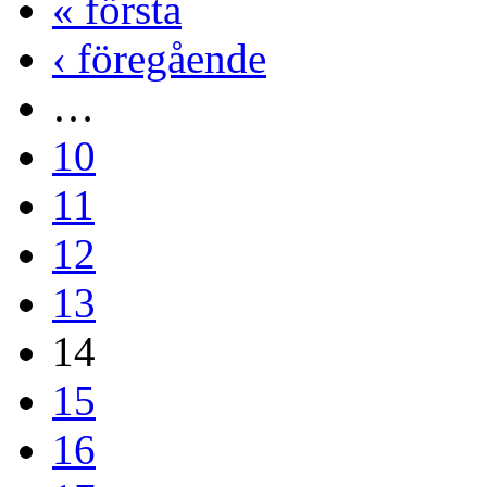
« första
‹ föregående
…
10
11
12
13
14
15
16