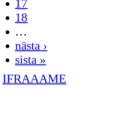
17
18
…
nästa ›
sista »
IFRAAAME