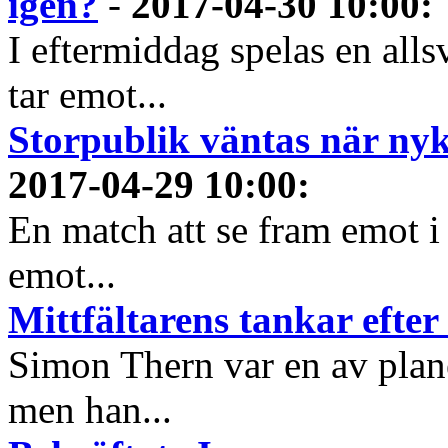
igen?
-
2017-04-30 10:00
:
I eftermiddag spelas en all
tar emot...
Storpublik väntas när n
2017-04-29 10:00
:
En match att se fram emot 
emot...
Mittfältarens tankar efter
Simon Thern var en av plane
men han...