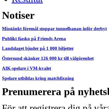
Notiser
Misstänkt föremål stoppar tunnelbanan inför derbyt
Publikt fiasko på Friends Arena
Landslaget bjuder på 1 000 biljetter
Östersund skänker 126 000 kr till välgörenhet
AIK-spelare i VM-kvalet
Spelare utbildas kring matchfixning
Prenumerera på nyhets
För att registrera dig på vå