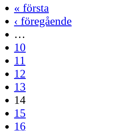
« första
‹ föregående
…
10
11
12
13
14
15
16