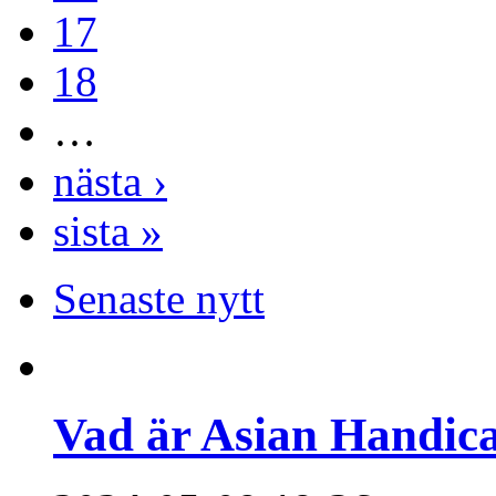
17
18
…
nästa ›
sista »
Senaste nytt
Vad är Asian Handica