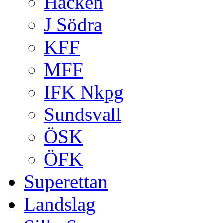
Häcken
J Södra
KFF
MFF
IFK Nkpg
Sundsvall
ÖSK
ÖFK
Superettan
Landslag