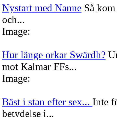
Nystart med Nanne
Så kom 
och...
Image:
Hur länge orkar Swärdh?
Un
mot Kalmar FFs...
Image:
Bäst i stan efter sex...
Inte f
betydelse i...