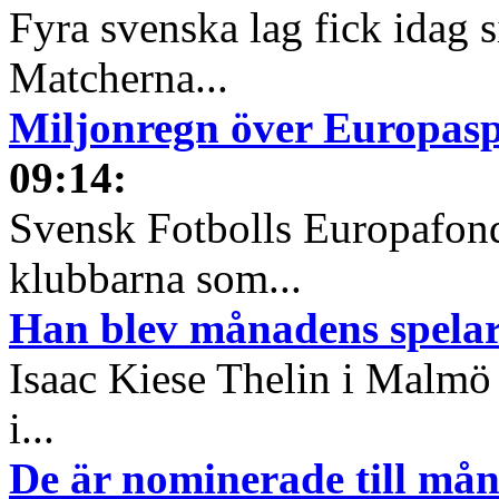
Fyra svenska lag fick idag 
Matcherna...
Miljonregn över Europas
09:14
:
Svensk Fotbolls Europafond
klubbarna som...
Han blev månadens spelare
Isaac Kiese Thelin i Malmö 
i...
De är nominerade till måna