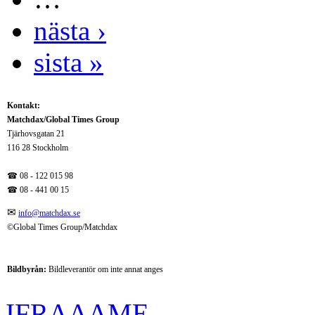
nästa ›
sista »
Kontakt:
Matchdax/Global Times Group
Tjärhovsgatan 21
116 28 Stockholm
☎ 08 - 122 015 98
☎
08 - 441 00 15
✉
info@matchdax.se
©Global Times Group/Matchdax
Bildbyrån:
B
ildleverantör om inte annat anges
IFRAAAME