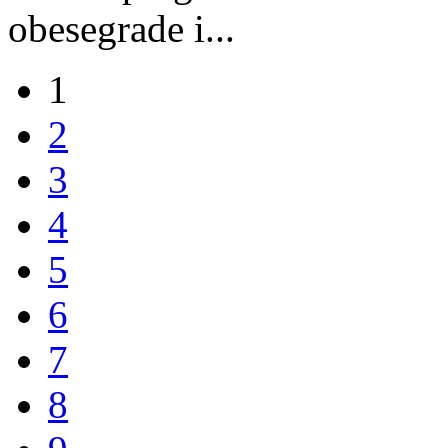
obesegrade i...
1
2
3
4
5
6
7
8