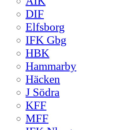
AIK
DIF
Elfsborg
IFK Gbg
HBK
Hammarby
Häcken
J Södra
KFF
MFF