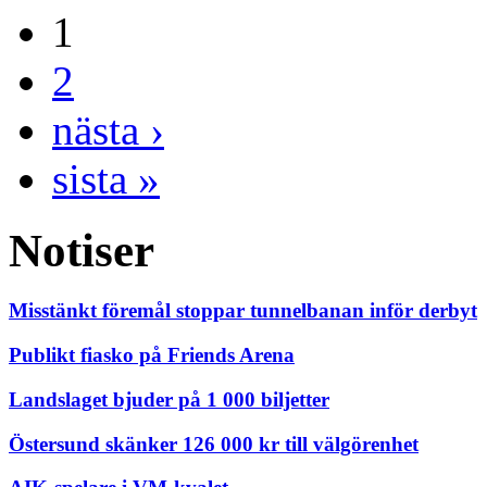
1
2
nästa ›
sista »
Notiser
Misstänkt föremål stoppar tunnelbanan inför derbyt
Publikt fiasko på Friends Arena
Landslaget bjuder på 1 000 biljetter
Östersund skänker 126 000 kr till välgörenhet