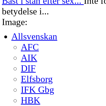
Bäst i stan efter sex...
Inte f
betydelse i...
Image:
Allsvenskan
AFC
AIK
DIF
Elfsborg
IFK Gbg
HBK