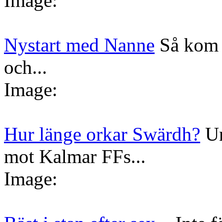
Image:
Nystart med Nanne
Så kom 
och...
Image:
Hur länge orkar Swärdh?
Un
mot Kalmar FFs...
Image: