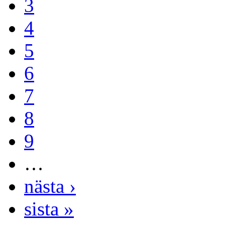
3
4
5
6
7
8
9
…
nästa ›
sista »