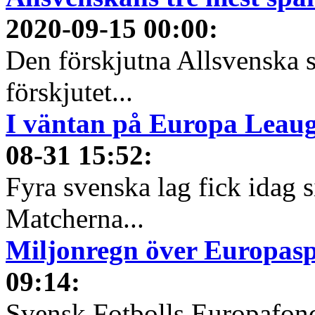
2020-09-15 00:00
:
Den förskjutna Allsvenska 
förskjutet...
I väntan på Europa Leauge
08-31 15:52
:
Fyra svenska lag fick idag 
Matcherna...
Miljonregn över Europas
09:14
:
Svensk Fotbolls Europafond