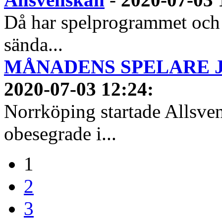
Då har spelprogrammet och
sända...
MÅNADENS SPELARE JUN
2020-07-03 12:24
:
Norrköping startade Allsven
obesegrade i...
1
2
3