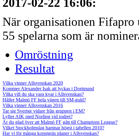
2017-02-22 16:06
:
När organisationen Fifapro
55 spelarna som är nominerad
Omröstning
Resultat
Vilka vinner Allsvenskan 2020
Kommer Alexander Isak att lyckas i Dortmund
Vilka vill du ska vara kvar i Allsvenskan?
Håller Malmö FF hela vägen till SM-guld?
Vilka vinner Allsvenskan 2016
Tar sig Sverige vidare från gruppen i EM?
Lyfter AIK med Norling vid rodret?
Är du glad över att Malmö FF gått till Champions League?
Vilket Stockholmslag hamnar högst i tabellen 2010?
Har vi för många konstgräs planer i Allsvenskan?