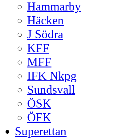
Hammarby
Häcken
J Södra
KFF
MFF
IFK Nkpg
Sundsvall
ÖSK
ÖFK
Superettan