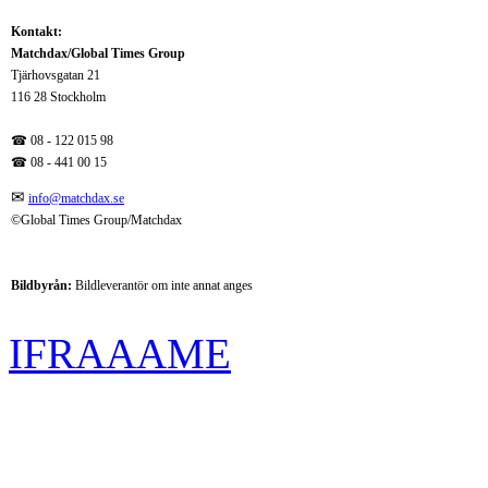
Kontakt:
Matchdax/Global Times Group
Tjärhovsgatan 21
116 28 Stockholm
☎ 08 - 122 015 98
☎
08 - 441 00 15
✉
info@matchdax.se
©Global Times Group/Matchdax
Bildbyrån:
B
ildleverantör om inte annat anges
IFRAAAME