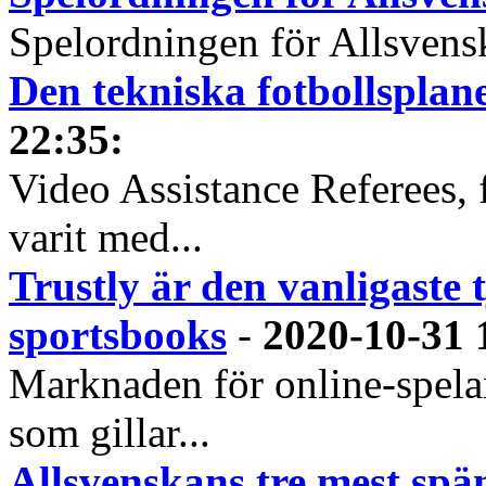
Spelordningen för Allsvensk
Den tekniska fotbollspla
22:35
:
Video Assistance Referees, 
varit med...
Trustly är den vanligaste 
sportsbooks
-
2020-10-31 
Marknaden för online-spela
som gillar...
Allsvenskans tre mest spä