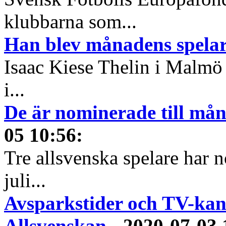
klubbarna som...
Han blev månadens spelare
Isaac Kiese Thelin i Malmö 
i...
De är nominerade till måna
05 10:56
:
Tre allsvenska spelare har n
juli...
Avsparkstider och TV-kan
Allsvenskan
-
2020-07-03 