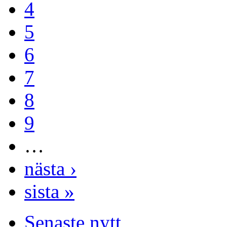
4
5
6
7
8
9
…
nästa ›
sista »
Senaste nytt