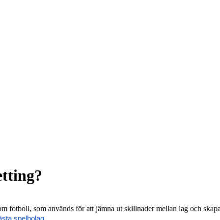
etting?
nom fotboll, som används för att jämna ut skillnader mellan lag och ska
sta spelbolag
.