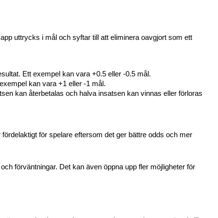
app uttrycks i mål och syftar till att eliminera oavgjort som ett
resultat. Ett exempel kan vara +0.5 eller -0.5 mål. 
t exempel kan vara +1 eller -1 mål. 
atsen kan återbetalas och halva insatsen kan vinnas eller förloras 
 fördelaktigt för spelare eftersom det ger bättre odds och mer
h förväntningar. Det kan även öppna upp fler möjligheter för 