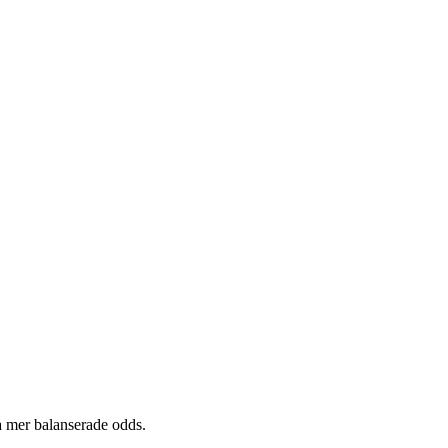
pa mer balanserade odds.