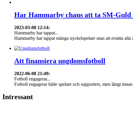
Har Hammarby chans att ta SM-Guld
2023-03-08 12:14
:
Hammarby har tappat...
Hammarby har tappat många nyckelspelare utan att ersätta alla 
Att finansiera ungdomsfotboll
2022-06-08 21:49
:
Fotboll engagerar...
Fotboll engagerar både spelare och supporters, men långt innan f
Intressant