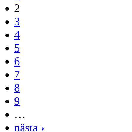
2
3
4
5
6
7
8
9
…
nästa ›