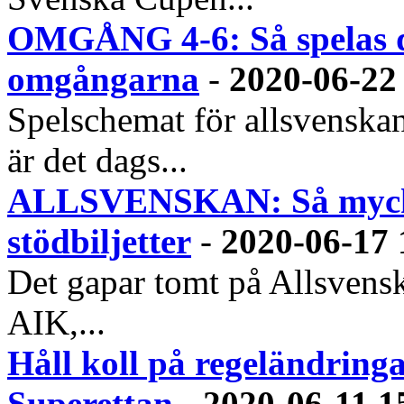
OMGÅNG 4-6: Så spelas 
omgångarna
-
2020-06-22
Spelschemat för allsvenska
är det dags...
ALLSVENSKAN: Så mycket
stödbiljetter
-
2020-06-17 
Det gapar tomt på Allsvensk
AIK,...
Håll koll på regeländring
Superettan
-
2020-06-11 1