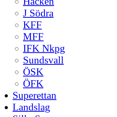
Häcken
J Södra
KFF
MFF
IFK Nkpg
Sundsvall
ÖSK
ÖFK
Superettan
Landslag