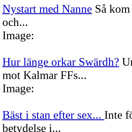
Nystart med Nanne
Så kom 
och...
Image:
Hur länge orkar Swärdh?
Un
mot Kalmar FFs...
Image:
Bäst i stan efter sex...
Inte f
betydelse i...