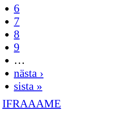
6
7
8
9
…
nästa ›
sista »
IFRAAAME