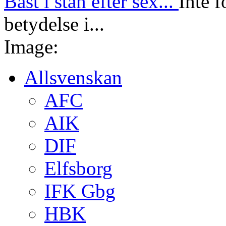
Bäst i stan efter sex...
Inte f
betydelse i...
Image:
Allsvenskan
AFC
AIK
DIF
Elfsborg
IFK Gbg
HBK