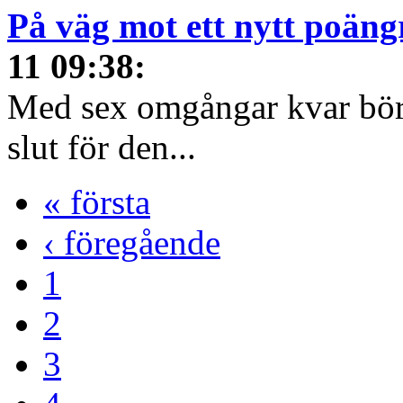
På väg mot ett nytt poäng
11 09:38
:
Med sex omgångar kvar börja
slut för den...
« första
‹ föregående
1
2
3