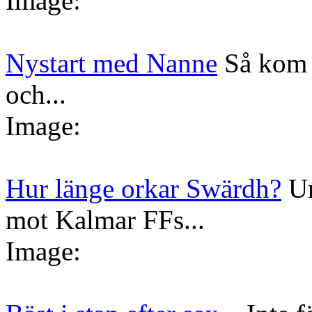
Image:
Nystart med Nanne
Så kom 
och...
Image:
Hur länge orkar Swärdh?
Un
mot Kalmar FFs...
Image: