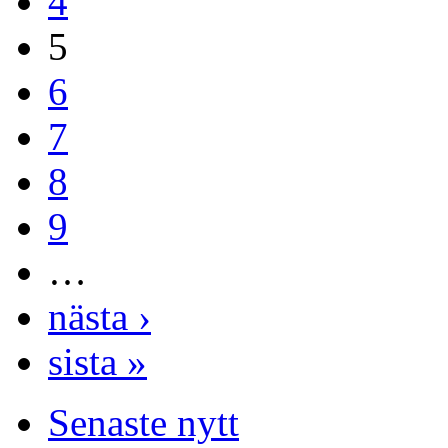
4
5
6
7
8
9
…
nästa ›
sista »
Senaste nytt