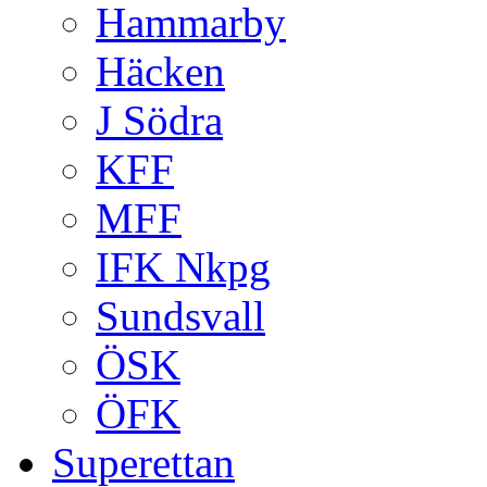
Hammarby
Häcken
J Södra
KFF
MFF
IFK Nkpg
Sundsvall
ÖSK
ÖFK
Superettan