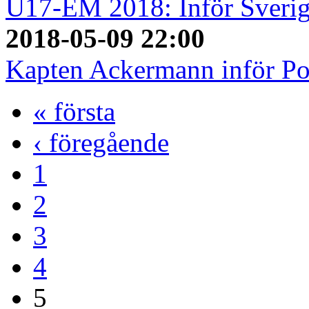
U17-EM 2018: Inför Sverig
2018-05-09 22:00
Kapten Ackermann inför Po
« första
‹ föregående
1
2
3
4
5