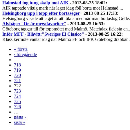
Halmstad tog tung skalp mot AIK
-
2013-08-25 18:02
:
AIK tappade viktig mark när laget idag föll borta mot Halmstad....
Helsingborg upp i topp efter bortaseger
-
2013-08-25 17:33
:
Helsingborg visade att laget är att räkna med när man bortaslog Gefle.
Alvbåge: "De är megafavoriter"
-
2013-08-25 16:53
:
Göteborg taggar till för toppmötet med Malmö. Matchdax fick sig en..
Inför MFF - Blåvitt:"Sveriges El Clasico"
-
2013-08-25 16:22
:
Klassikermöte väntar idag när Malmö FF och IFK Göteborg drabbar..
« första
‹ föregående
…
718
719
720
721
722
723
724
725
726
…
nästa ›
sista »