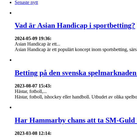
Senaste nytt
Vad är Asian Handicap i sportbetting?
2024-05-09 19:36
:
Asian Handicap är ett...
Asian Handicap är ett populärt koncept inom sportsbetting, särsk
Betting på den svenska spelmarknaden
2023-08-07 15:43
:
Hästar, fotboll,...
Hästar, fotboll, ishockey eller handboll. Utbudet av olika spelbo
Har Hammarby chans att ta SM-Guld
2023-03-08 12:14
: