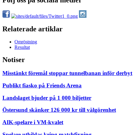
Relaterade artiklar
Omröstning
Resultat
Notiser
Misstänkt föremål stoppar tunnelbanan inför derbyt
Publikt fiasko på Friends Arena
Landslaget bjuder på 1 000 biljetter
Östersund skänker 126 000 kr till välgörenhet
AIK-spelare i VM-kvalet
Spelare utbildas kring matchfixning