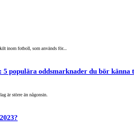
ilt inom fotboll, som används för...
: 5 populära oddsmarknader du bör känna t
lag är större än någonsin.
 2023?