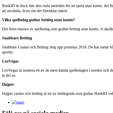
BankID är dock inte den enda metoden för att spela utan konto. det f
att använda, även om det förenklar saken.
Vilka spelbolag godtar betting utan konto?
Det finns massor av spelbolag som godtar betting utan konto, vi skul
Snabbare Betting
Snabbare Casino och Betting slog upp portarna 2018. De har satsat hår
sporter.
LeoVegas
LeoVegas är numera ett av de mest kända spelbolagen i norden och d
ta del av.
Hajper
Hajper casino och betting är en ny bettingsida som godtar BankID vid 
Följ oss på sociala medier