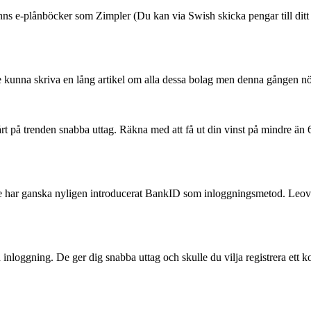
inns e-plånböcker som Zimpler (Du kan via Swish skicka pengar till dit
le kunna skriva en lång artikel om alla dessa bolag men denna gången nö
t på trenden snabba uttag. Räkna med att få ut din vinst på mindre än 
e har ganska nyligen introducerat BankID som inloggningsmetod. Leov
inloggning. De ger dig snabba uttag och skulle du vilja registrera ett