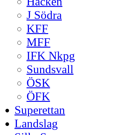
Häcken
J Södra
KFF
MFF
IFK Nkpg
Sundsvall
ÖSK
ÖFK
Superettan
Landslag