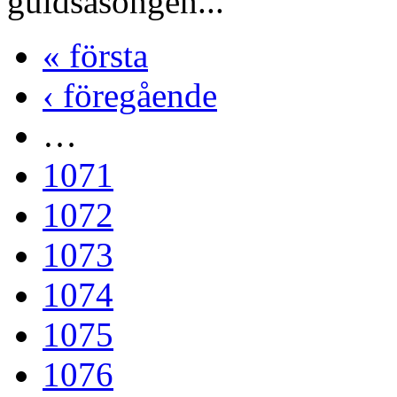
guldsäsongen...
« första
‹ föregående
…
1071
1072
1073
1074
1075
1076