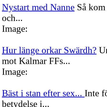
Nystart med Nanne
Så kom 
och...
Image:
Hur länge orkar Swärdh?
Un
mot Kalmar FFs...
Image:
Bäst i stan efter sex...
Inte f
betydelse i...