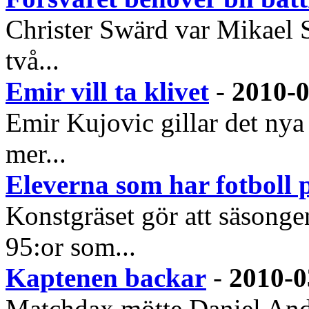
Christer Swärd var Mikael Sta
två...
Emir vill ta klivet
-
2010-0
Emir Kujovic gillar det ny
mer...
Eleverna som har fotboll 
Konstgräset gör att säsongen
95:or som...
Kaptenen backar
-
2010-0
Matchdax mötte Daniel Ande