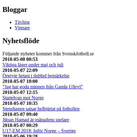
Bloggar
Tävling
Vinnare
Nyhetsflöde
Följande nyheter kommer från Svenskfotboll.se
2018-05-08 08:53
Viktiga läger under maj och juli
2018-05-07 22:09
Örgryte hetast i dubbel bemärkelse
2018-05-07 18:00
”Jag har goda minnen från Gamla Ullevi”
2018-05-07 12:15
Startelvan mot Norge
2018-05-07 10:35
Stenshagen satsar helhjärtat på fotbollen
2018-05-07 09:40
Jiloan Hamad är månadens spelare
2018-05-07 08:29
U17-EM 2018: Inför Norge – Sverige
2018-05-06 19:28