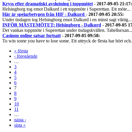
Kryss efter dramatiskt avslutning i toppmötet
-
2017-09-05 21:17
:
Helsingborg tog emot Dalkurd i ett toppmöte i Superettan. Ett möte...
Här är spelarbetygen från HIF - Dalkurd
-
2017-09-05 20:55
:
Under tisdagen tog Helsingborg emot Dalkurd i en minst sagt viktig...
INFÖR MÅSTEMÖTET: Helsingborg - Dalkurd
-
2017-09-05 1
Det vankas toppmöte i Superettan under tisdagskvällen. Tabellsexan..
Casinon online satsar fortsatt
-
2017-09-05 09:58
:
To win some you have to lose some. Ett uttryck de flesta har hört och.
« första
‹ föregående
…
3
4
5
6
7
8
9
10
11
…
nästa ›
sista »