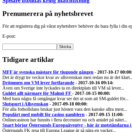
Spelare utbildas kring matchfixning
Prenumerera på nyhetsbrevet
För att registrera dig på vårat nyhetsbrev behöver du bara fylla i din e
E-post:
Tidigare artiklar
MFF är svenska mästare för tjugonde gången
-
2017-10-17 00:00
Det är drygt tre veckor kvar av allsvenskan men redan nu är det klart..
Drömmen om VM lever fortfarande
-
2017-10-16 09:14
:
Även om Sverige inte lyckades ta en direktplats till VM så lever...
Guldet allt närmare för Malmö FF
-
2017-10-15 00:00
:
Med bara några få omgångar kvar ser det ut som att SM-guldet för...
Slutspurt i Allsvenskan
-
2017-09-18 00:00
:
För alla fotbollsfans brukar just hösten vara den kanske allra mest...
Populärt med mobilt för casino gamblern
-
2017-09-15 11:00
:
Onlinecasinon har funnits i flera decennier nu och antalet på nätet...
Snart börjar Östersunds Europaäventyr - här är motståndarna i
Östersunds FK resa till Europa League är så nära en vacker...