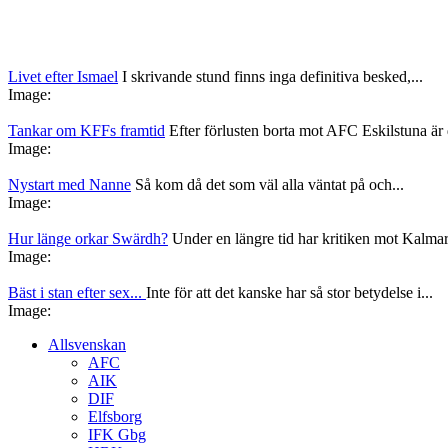
Livet efter Ismael
I skrivande stund finns inga definitiva besked,...
Image:
Tankar om KFFs framtid
Efter förlusten borta mot AFC Eskilstuna är d
Image:
Nystart med Nanne
Så kom då det som väl alla väntat på och...
Image:
Hur länge orkar Swärdh?
Under en längre tid har kritiken mot Kalmar
Image:
Bäst i stan efter sex...
Inte för att det kanske har så stor betydelse i...
Image:
Allsvenskan
AFC
AIK
DIF
Elfsborg
IFK Gbg