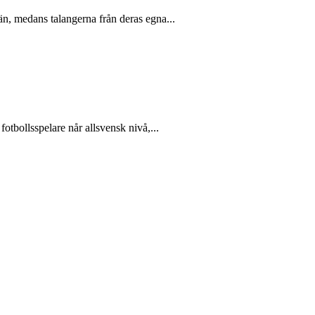
än, medans talangerna från deras egna...
otbollsspelare når allsvensk nivå,...