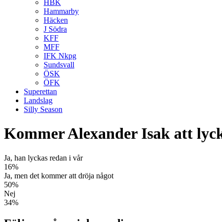
HBK
Hammarby
Häcken
J Södra
KFF
MFF
IFK Nkpg
Sundsvall
ÖSK
ÖFK
Superettan
Landslag
Silly Season
Kommer Alexander Isak att lyc
Ja, han lyckas redan i vår
16%
Ja, men det kommer att dröja något
50%
Nej
34%