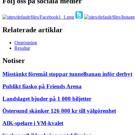
Följ oss på sociala medier
Relaterade artiklar
Omröstning
Resultat
Notiser
Misstänkt föremål stoppar tunnelbanan inför derbyt
Publikt fiasko på Friends Arena
Landslaget bjuder på 1 000 biljetter
Östersund skänker 126 000 kr till välgörenhet
AIK-spelare i VM-kvalet