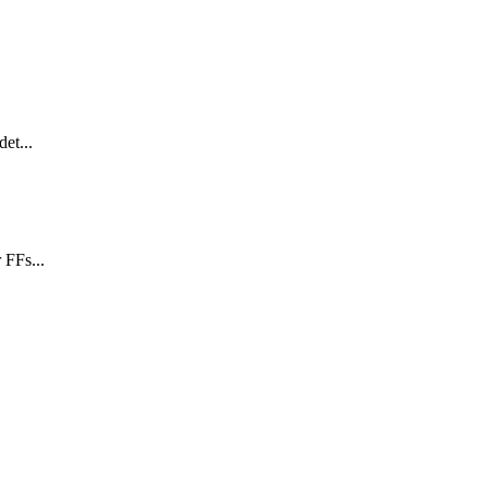
et...
 FFs...