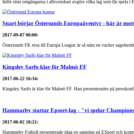
Inför sista omgångarna i allsvenskan avgörs vilka lag som får spela i 
Snart börjar Östersunds Europaäventyr - här är mot
2017-09-07 00:00
:
Östersunds FK resa till Europa League är så nära en vacker sagober
Kingsley Sarfo klar för Malmö FF
2017-06-22 16:34
:
Kingsley Sarfo är klar för Malmö FF. Han presenterades på presskonf
Hammarby startar Epsort-lag - "vi spelar Champions
2017-06-02 18:21
:
Hammarby Fotboll presenterade idag en satsning på ESport och kommer 