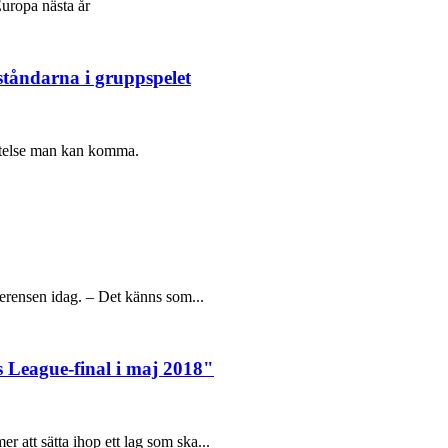
Europa nästa år
ståndarna i gruppspelet
ättelse man kan komma.
erensen idag. – Det känns som...
 League-final i maj 2018"
att sätta ihop ett lag som ska...