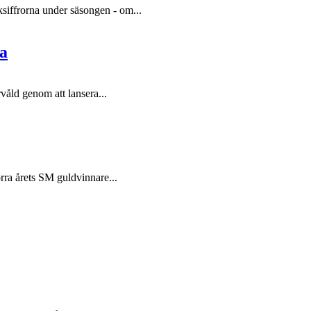
siffrorna under säsongen - om...
ia
våld genom att lansera...
örra årets SM guldvinnare...