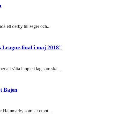
n
 ett derby till seger och...
 League-final i maj 2018"
att sätta ihop ett lag som ska...
t Bajen
 är Hammarby som tar emot...