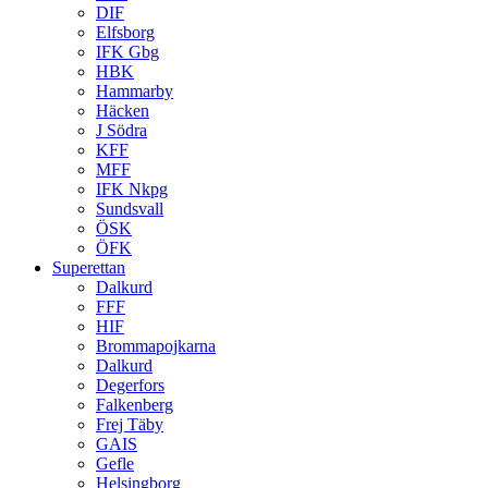
DIF
Elfsborg
IFK Gbg
HBK
Hammarby
Häcken
J Södra
KFF
MFF
IFK Nkpg
Sundsvall
ÖSK
ÖFK
Superettan
Dalkurd
FFF
HIF
Brommapojkarna
Dalkurd
Degerfors
Falkenberg
Frej Täby
GAIS
Gefle
Helsingborg