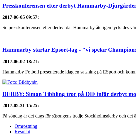
Presskonferensen efter derbyt Hammarby-Djurgårde
2017-06-05 09:57
:
Se presskonferensen efter derbyt där Hammarby återigen lyckades vända
Hammarby startar Epsort-lag - "vi spelar Champions
2017-06-02 18:21
:
Hammarby Fotboll presenterade idag en satsning på ESport och kommer 
DERBY: Simon Tibbling tror på DIF inför derbyt mo
2017-05-31 15:25
:
På söndag är det dags för säsongens tredje Stockholmsderby och det
Omröstning
Resultat