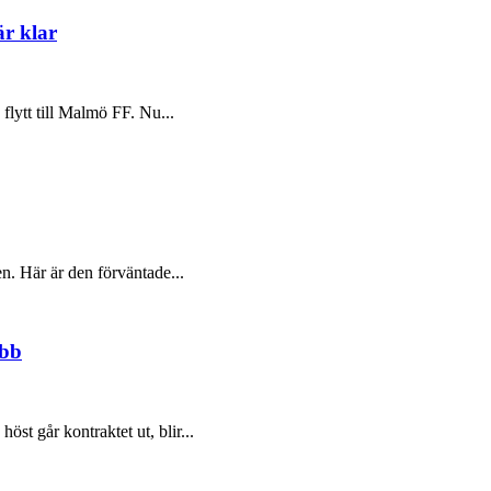
är klar
flytt till Malmö FF. Nu...
en. Här är den förväntade...
ubb
st går kontraktet ut, blir...