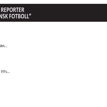
et...
 FFs...