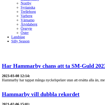
Norrby
Syrianska
Trelleborg
Varberg
Värnamo
Åtvidaberg
Örgryte
Öster
Landslag
Silly Season
Har Hammarby chans att ta SM-Guld 202
2023-03-08 12:14
:
Hammarby har tappat många nyckelspelare utan att ersätta alla än, med
Hammarby vill dubbla rekordet
2021-02-06 15:01
: